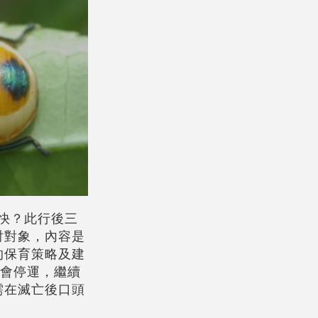
快？此行後三
討對象，內容是
的保育策略及建
會停運，繼續
需在滅亡後口頭