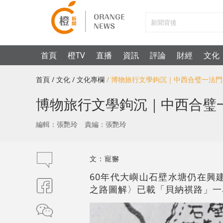
首頁
橙TV
直播
資訊
評論
財經
文化
首頁
/ 文化
/ 文化專欄
/ 博物旅行文學鉤沉｜中西合璧一法
博物旅行文學鉤沉｜中西合璧
編輯：張艷玲
責編：張艷玲
文：寵獬
60
年代大嶼山石壁水塘仍在興
之路圖解〉已載「貝納祺路」一