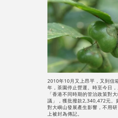
2010
10
年
月又上昂平，又到信
年，茶園停止營運。時至今日，
「香港不同時期的管治政策對大
2,340,472
議」，獲批撥款
元。
對大嶼山發展產生影響，不用研
上被封為傳記。