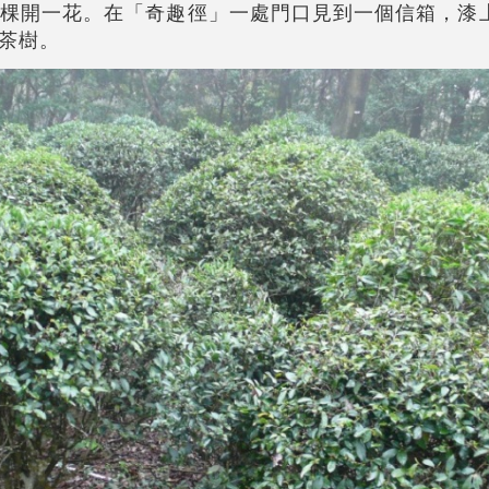
棵開一花。在「奇趣徑」一處門口見到一個信箱，漆
茶樹。