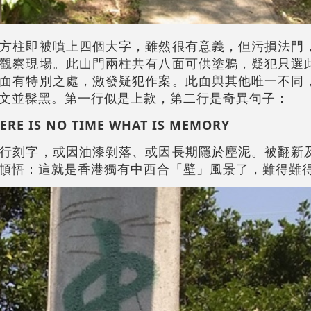
方柱即被噴上四個大字，雖然很有意義，但污損法門
觀察現場。此山門兩柱共有八面可供塗鴉，疑犯只選
面有特別之處，激發疑犯作案。此面與其他唯一不同
文並髹黑。第一行似是上款，第二行是奇異句子：
ERE IS NO TIME WHAT IS MEMORY
行刻字，或因油漆剝落、或因長期隱於塵泥。被翻新
頓悟：這就是香港獨有中西合「壁」風景了，難得難