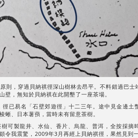
露謍原則，穿過貝納祺徑深山樹林去昂平。不料錯過巴士
山壁，無知於貝納祺在此開墾了一座茶場。
，徑已易名「石壁郊遊徑」十二三年。途中見金邊土
棱蜥、日本薯蕷，當時未有留意茶樹。
茶樹可製龍井、水仙、香片、烏龍、普洱，全按採摘
2009
3
頗令我震驚，
年
月再經上貝納祺徑，果然見到