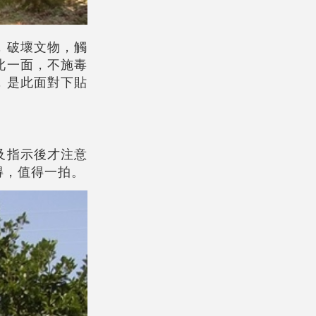
，破壞文物，觸
此一面，不施毒
，是此面對下貼
及指示後才注意
得，值得一拍。