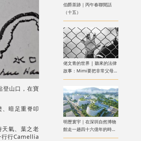
伯爵茶跡｜丙午春聯閒話
（十五）
佬文青的世界 | 聽來的法律
故事：Mimi要把非常父母送
進監獄：惡魔父母？還是邪
惡女兒？
站登山口，在寶
蟞、暗足重脊叩
明歷寰宇｜在深圳自然博物
時天氣、葉之老
館走一趟四十六億年的時空
Camellia
一行行
之旅