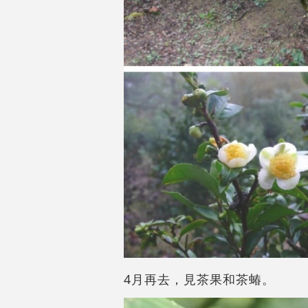
4
月再去，見茶果和茶蝽。