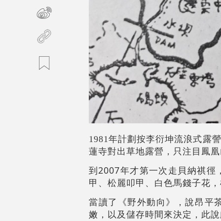
1981年計劃按李衍坤流浪式
蓮寺對出草地露營，只注目鳳凰
2007
到
年才第一次走貝納祺徑
甲、松麗叩甲、白色馬錢子花，
當讀了《野外動向》，說昂平
嫩，以及儲存時間來決定，此說