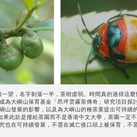
箱一望，名字剝落一半，茶樹虛弱。時間真的過得這麼
成為大嶼山保育基金「昂坪雲霧茶傳奇」研究項目探
嶼山發展的影響，以及為大嶼山的種茶業提出可持續
如果此款是撥給茶園而不是香港中文大學，茶園一定不
究也在可持續發展，不需在滅亡後口頭上被保育，不