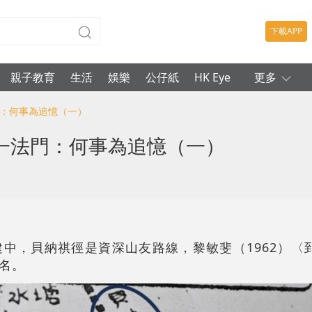
下載APP
親子教育
生活
娛樂
公仔紙
HK Eye
更多
門：何事為追憶（一）
一法門：何事為追憶（一）
1962
建中，貝納祺徑是資深山友路線，黎敏斐（
）〈
名。