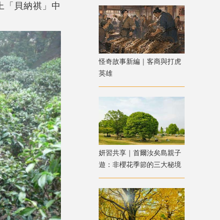
上「貝納祺」中
怪奇故事新編｜客商與打虎
英雄
妍習共享｜首爾汝矣島親子
遊：非櫻花季節的三大秘境