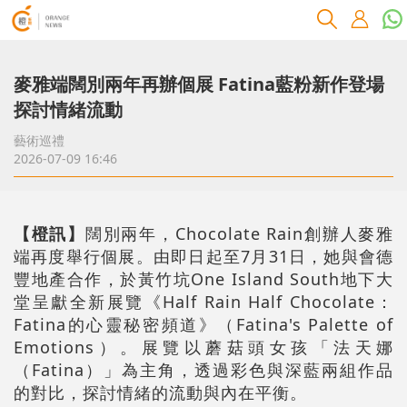
麥雅端闊別兩年再辦個展 Fatina藍粉新作登場
探討情緒流動
藝術巡禮
2026-07-09 16:46
【橙訊】
闊別兩年，Chocolate Rain創辦人麥雅
端再度舉行個展。由即日起至7月31日，她與會德
豐地產合作，於黃竹坑One Island South地下大
堂呈獻全新展覽《Half Rain Half Chocolate：
Fatina的心靈秘密頻道》（Fatina's Palette of
Emotions）。展覽以蘑菇頭女孩「法天娜
（Fatina）」為主角，透過彩色與深藍兩組作品
的對比，探討情緒的流動與內在平衡。