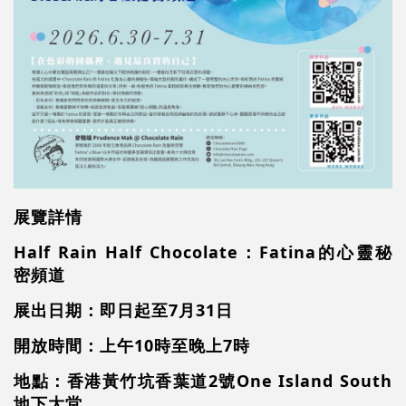
展覽詳情
Half Rain Half Chocolate
：
Fatina
的心靈秘
密頻道
展出日期：即日起至
7
月
31
日
開放時間：上午
10
時至晚上
7
時
地點：香港黃竹坑香葉道
2
號
One Island South
地下大堂