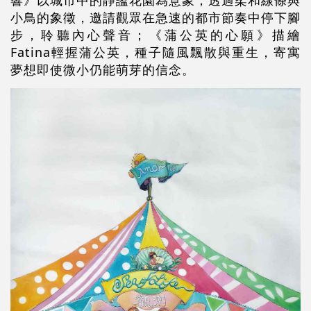
小鳥的象徵，邀請觀眾在急速的都市節奏中停下腳
步，聆聽內心聲音；《蒲公英的心願》描繪
Fatina
輕握蒲公英，種子隨風飄散與重生，寄寓
夢想即使微小仍能萌芽的信念
。