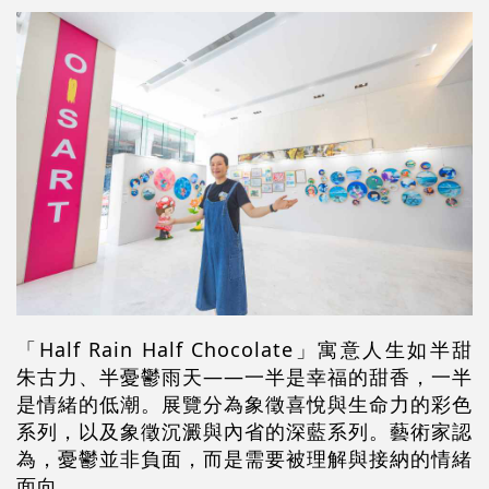
「
Half Rain Half Chocolate
」寓意人生如半甜
朱古力、半憂鬱雨天
——
一半是幸福的甜香，一半
是情緒的低潮。展覽分為象徵喜悅與生命力的彩色
系列，以及象徵沉澱與內省的深藍系列。藝術家認
為，憂鬱並非負面，而是需要被理解與接納的情緒
面向
。