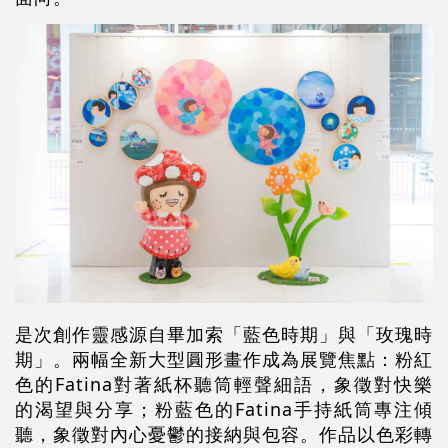
是次創作靈感源自畢加索「藍色時期」與「玫瑰時
期」。兩幅全新大型圓形畫作成為展覽焦點：粉紅
色的
Fatina
對著紙杯聽筒輕聲細語，象徵對快樂
的渴望與分享；粉藍色的
Fatina
手持紙筒專注傾
聽，象徵對內心憂鬱的接納與包容。作品以色彩轉