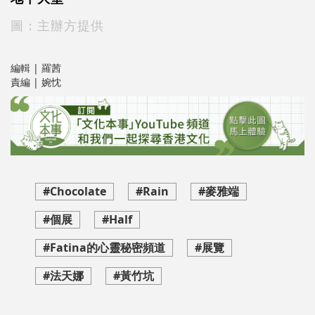
圖：主辦方提供
編輯 | 羅茜
責編 | 婉忱
#Chocolate
#Rain
#麥雅端
#個展
#Half
#Fatina的心靈秘密頻道
#展覽
#法天娜
#黃竹坑