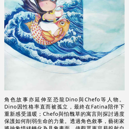
角色故事亦延伸至恐龍
Dino
與
Chefo
等人物。
Dino
因性格率直而被孤立，最終在
Fatina
陪伴下
重新感受溫暖；
Chefo
與怕醜草的寓言則探討過度
保護如何削弱生命的力量。透過角色敘事，藝術家
將抽象情緒轉化為具象畫面，使觀眾更容易投射自