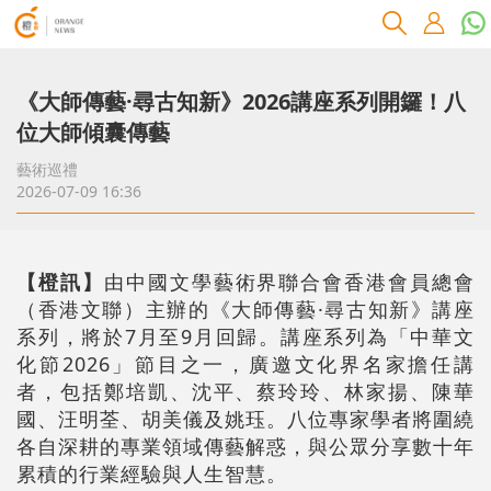
《大師傳藝·尋古知新》2026講座系列開鑼！八
位大師傾囊傳藝
藝術巡禮
2026-07-09 16:36
【橙訊】
由中國文學藝術界聯合會香港會員總會
（香港文聯）主辦的《大師傳藝·尋古知新》講座
系列，將於7月至9月回歸。講座系列為「中華文
化節2026」節目之一，廣邀文化界名家擔任講
者，包括鄭培凱、沈平、蔡玲玲、林家揚、陳華
國、汪明荃、胡美儀及姚珏。八位專家學者將圍繞
各自深耕的專業領域傳藝解惑，與公眾分享數十年
累積的行業經驗與人生智慧。