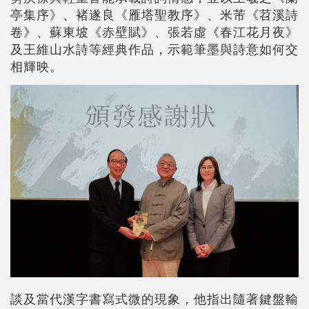
亭集序》、褚遂良《雁塔聖教序》、米芾《苕溪詩
卷》、蘇東坡《赤壁賦》、張若虛《春江花月夜》
及王維山水詩等經典作品，示範筆墨與詩意如何交
相輝映。
談及當代漢字書寫式微的現象，他指出隨著鍵盤輸