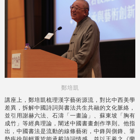
鄭培凱
講座上，鄭培凱梳理漢字藝術源流，對比中西美學
差異，拆解中國詩詞與書法共生共融的文化脈絡，
並引用謝赫六法、石濤「一畫論」、蘇東坡「胸有
成竹」等經典理論，闡述中國書畫創作準則。他指
出，中國書法是流動的線條藝術，中鋒與側鋒、筆
勢疾徐與輕重皆能承載詩詞情感，並以王羲之《蘭