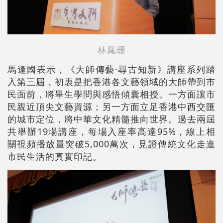
林鳳珊
馬逢國表示，《大師傳藝·尋古知新》講座系列踏
入第三屆，初衷是把香港各文藝領域的大師帶到市
民面前，將畢生學問與感悟傾囊相授。一方面讓市
民親近頂尖文藝資源；另一方面立足香港中西交匯
的城市定位，將中華文化精髓推向世界。過去兩屆
共舉辦19場講座，每場入座率高達95%，線上相
關視頻播放量突破5,000萬次，見證傳統文化走進
市民生活的真實印記。