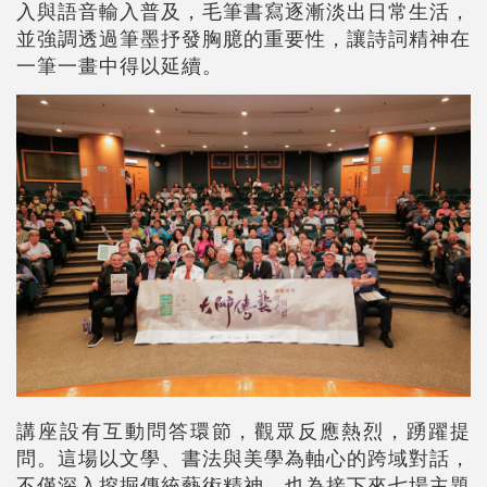
入與語音輸入普及，毛筆書寫逐漸淡出日常生活，
並強調透過筆墨抒發胸臆的重要性，讓詩詞精神在
一筆一畫中得以延續。
講座設有互動問答環節，觀眾反應熱烈，踴躍提
問。這場以文學、書法與美學為軸心的跨域對話，
不僅深入挖掘傳統藝術精神，也為接下來七場主題