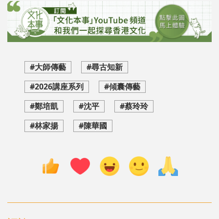
#大師傳藝
#尋古知新
#2026講座系列
#傾囊傳藝
#鄭培凱
#沈平
#蔡玲玲
#林家揚
#陳華國