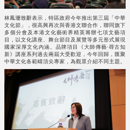
林鳳珊致辭表示，特區政府今年推出第三屆「中華
文化節」，很高興再次與香港文聯合作，聯同旗下
多個分會及本港文化藝術界精英籌辦七項文藝項
目，以文化講座、舞台節目及展覽等多元形式展現
國家深厚文化內涵。品牌項目《大師傳藝·尋古知
新》講座系列過去兩屆大受歡迎，今年回歸，匯聚
中華文化各範疇頂尖專家，為觀眾介紹不同主題。