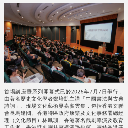
首場講座暨系列開幕式已於2026年7月7日舉行，
由著名歷史文化學者鄭培凱主講「中國書法與古典
詩詞」。現場文化藝術界嘉賓雲集，包括香港文聯
會長馬逢國、香港特區政府康樂及文化事務署總經
理（文化節目）林鳳珊、香港著名戲劇導演及教育
工作者、香港話劇團桂冠導演毛俊輝、團結香港基