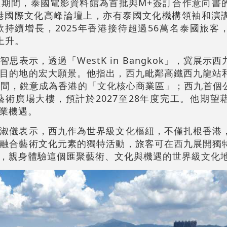
期間，泰國電影資料館為首批與M+簽訂合作意向書
香港國際文化高峰論壇上，亦有泰國文化機構領袖和演
持續增長，2025年香港接待超過56萬名泰國旅客
續上升。
表示，透過「WestK in Bangkok」，冀展示
目的地的宏大願景。他指出，西九毗鄰高鐵西九龍站
空間，銳意成為香港的「文化核心商業區」；西九首個
的藝術廣場大樓，預計於2027至28年度完工。他期
業機遇。
淑儀表示，西九作為世界級文化樞紐，不僅扎根香港
融合藝術文化元素的獨特活動，旅客可在西九展開獨
，親身體驗這個匯聚藝術、文化與機遇的世界級文化