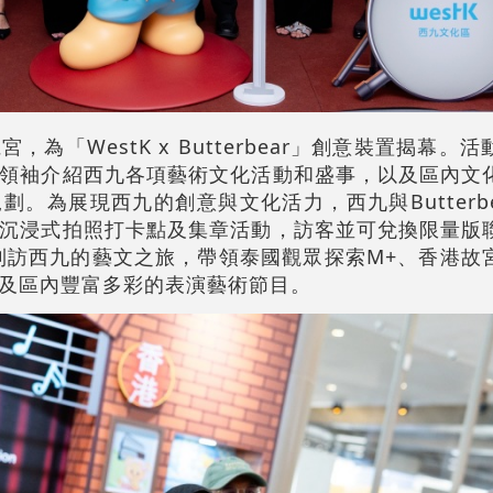
為「WestK x Butterbear」創意裝置揭幕。
領袖介紹西九各項藝術文化活動和盛事，以及區內文
。為展現西九的創意與文化活力，西九與Butterb
沉浸式拍照打卡點及集章活動，訪客並可兌換限量版
本月初到訪西九的藝文之旅，帶領泰國觀眾探索M+、香港
及區內豐富多彩的表演藝術節目。