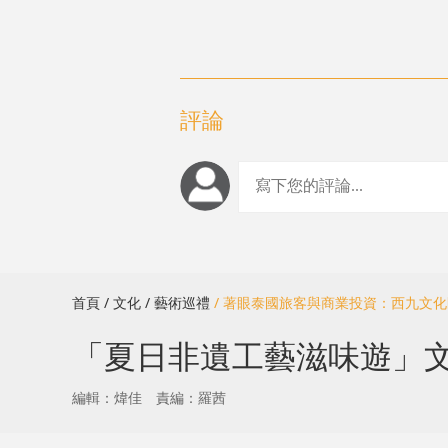
評論
首頁
/ 文化
/ 藝術巡禮
/ 著眼泰國旅客與商業投資：西九文
「夏日非遺工藝滋味遊」文
編輯：煒佳
責編：羅茜