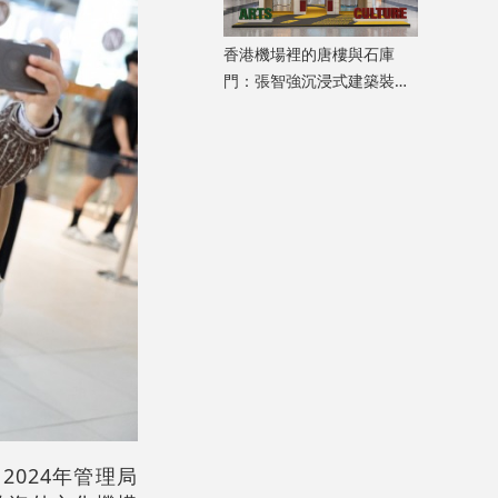
香港機場裡的唐樓與石庫
門：張智強沉浸式建築裝置
重構港滬記憶
024年管理局