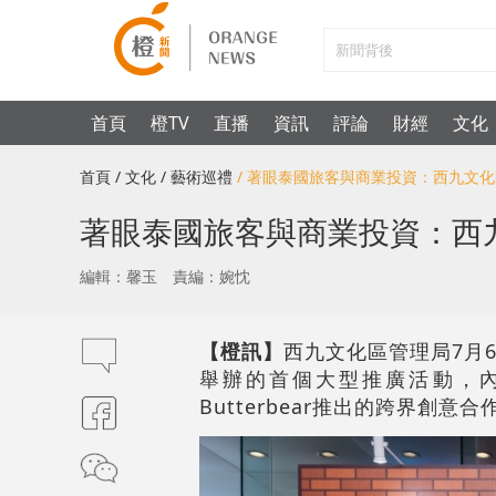
首頁
橙TV
直播
資訊
評論
財經
文化
首頁
/ 文化
/ 藝術巡禮
/ 著眼泰國旅客與商業投資：西九文
著眼泰國旅客與商業投資：西
編輯：馨玉
責編：婉忱
【橙訊】
西九文化區管理局7月6日
舉辦的首個大型推廣活動，
Butterbear推出的跨界創