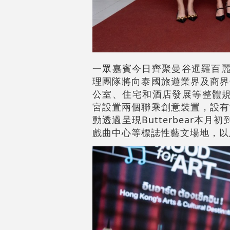
一眾嘉賓今日齊聚曼谷暹羅百麗宮，
理團隊將向泰國旅遊業界及商界
公室、住宅和酒店發展等整體規劃
宮設置兩個聯乘創意裝置，設有
動透過呈現Butterbear
戲曲中心等標誌性藝文場地，以