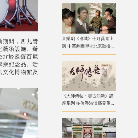
音樂劇《邊城》十月葵青上
活動期間，西九管
演 中英劇團聯手北京鼓樓西
化藝術設施、辦
戲劇 演繹湘西純美與遺憾
ear於暹羅百麗
聯乘紀念品。活
故宮文化博物館及
《大師傳藝・尋古知新》講
座系列 多位香港演藝界重量
級嘉賓登場