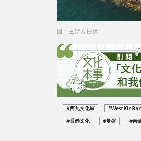
圖：主辦方提供
#西九文化區
#WestKinBa
#香港文化
#曼谷
#泰