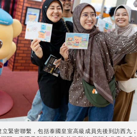
界建立緊密聯繫，包括泰國皇室高級成員先後到訪西九；2