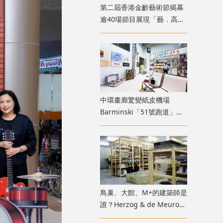
第二屆香港金齡藝術節揭幕
逾40場節目展現「藝．高齡
膽大」生命力
中環畫廊驚變紙皮機場
Barminski「51號跑道」用
紙箱建造星際航廈
鳥巢、大館、M+的建築師是
誰？Herzog & de Meuron
展覽9月M+揭開創作過程