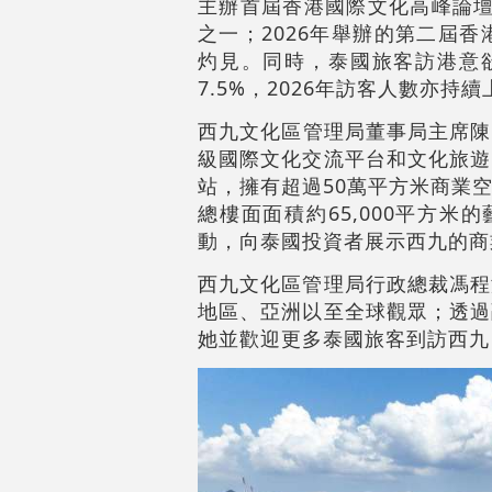
主辦首屆香港國際文化高峰論壇
之一；2026年舉辦的第二屆
灼見。同時，泰國旅客訪港意欲
7.5%，2026年訪客人數亦持
西九文化區管理局董事局主席陳智思
級國際文化交流平台和文化旅遊
站，擁有超過50萬平方米商業
總樓面面積約65,000平方米
動，向泰國投資者展示西九的商
西九文化區管理局行政總裁馮程
地區、亞洲以至全球觀眾；透過
她並歡迎更多泰國旅客到訪西九