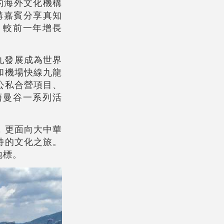
的海外文化機構
講嘉賓分享真知
，較前一年增長
西九發展成為世界
和機場快線九龍
公私合營項目、
望藉曼谷一系列活
，更面向大中華
特的文化之旅。
地標。