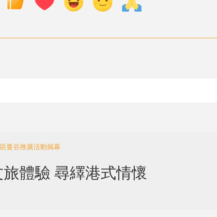
化區曼谷推廣活動揭幕
旅體驗 尋繹港式情懷