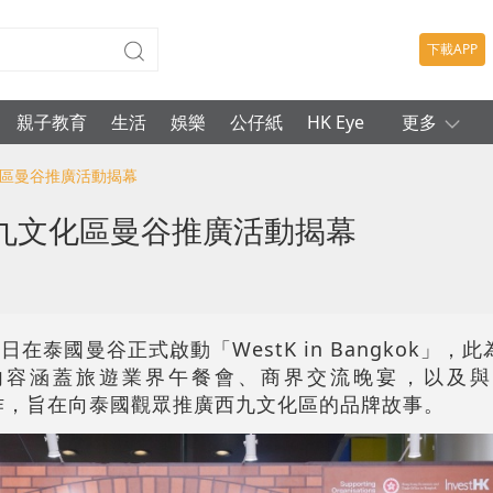
下載APP
親子教育
生活
娛樂
公仔紙
HK Eye
更多
化區曼谷推廣活動揭幕
九文化區曼谷推廣活動揭幕
在泰國曼谷正式啟動「WestK in Bangkok」，
內容涵蓋旅遊業界午餐會、商界交流晚宴，以及與
意合作，旨在向泰國觀眾推廣西九文化區的品牌故事
。