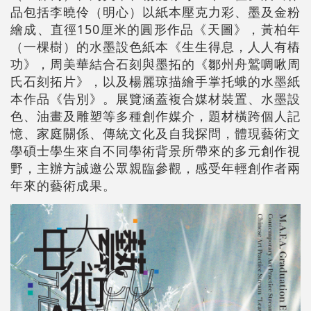
品包括李曉伶（明心）以紙本壓克力彩、墨及金粉
繪成、直徑150厘米的圓形作品《天圖》，黃柏年
（一棵樹）的水墨設色紙本《生生得息，人人有樁
功》，周美華結合石刻與墨拓的《鄒州舟鷲啁啾周
氏石刻拓片》，以及楊麗琼描繪手掌托蛾的水墨紙
本作品《告別》。展覽涵蓋複合媒材裝置、水墨設
色、油畫及雕塑等多種創作媒介，題材橫跨個人記
憶、家庭關係、傳統文化及自我探問，體現藝術文
學碩士學生來自不同學術背景所帶來的多元創作視
野，主辦方誠邀公眾親臨參觀，感受年輕創作者兩
年來的藝術成果。