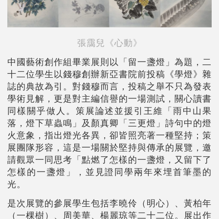
張靄兒《心動》
中國藝術創作組畢業展則以「留一盞燈」為題，二
十二位學生以錢穆創辦新亞書院前投稿《學燈》雜
誌的典故為引。對錢穆而言，投稿之舉不只為發表
學術見解，更是對主編信譽的一場測試，關心讀書
同樣關乎做人。策展論述並援引王維「雨中山果
落，燈下草蟲鳴」及顏真卿「三更燈」詩句中的燈
火意象，指出燈光各異，卻皆照亮著一種堅持；策
展團隊形容，這是一場關於堅持與傳承的展覽，邀
請觀眾一同思考「點燃了怎樣的一盞燈，又留下了
怎樣的一盞燈」，並見證同學兩年來埋首筆墨的
光。
是次展覽的參展學生包括李曉伶（明心）、黃柏年
（一棵樹）、周美華、楊麗琼等二十二位。展出作