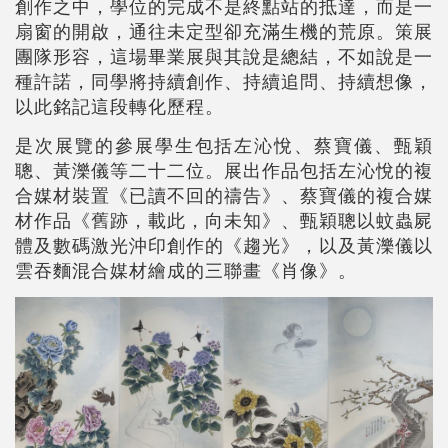
創作之中，學位的完成不是終點站的抵達，而是一
扇窗的開啟，通往未定型卻充滿生機的荒原。策展
團隊形容，這場畢業展與其說是總結，不如說是一
種許諾，同學將持續創作、持續追問、持續想像，
以此銘記這段轉化歷程。
是次展覽的參展學生包括左沁悅、蔡寶儀、甄穎
聰、黃濼儀等二十二位。展出作品包括左沁悅的複
合媒材裝置《已讀不回的禱告》、蔡寶儀的複合媒
材作品《舊跡，載此，向未知》、甄穎聰以蚊蟲屍
體及數碼激光沖印創作的《趨光》，以及黃濼儀以
雲吞麵混合媒材繪成的三聯畫《肖像》。