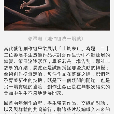
賴翠珊《她們縫成一場戲》
當代藝術創作組畢業展以「止於未止」為題，二十
二位參展學生透過作品探討創作生命中不斷延展的
轉變。策展論述形容，畢業若是一場告別，那並非
故事的終結，展覽正是試圖捕捉那些流動的轉變；
藝術創作從無定論，每件作品在落幕之際，都悄然
孕育著新生的契機，既是下一個疑問的開端，也是
另一場實驗的過渡，創作生命正是在無數次結束的
疊加中生生不息地延展開來。
回首兩年創作旅程，學生帶著作品、交織的對話，
以及與群體的共鳴前行，將這些片段編織入未來的