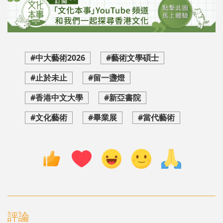
#中大藝術2026
#藝術文學碩士
#止於未止
#留一盞燈
#香港中文大學
#新亞書院
#文化藝術
#畢業展
#當代藝術
評論