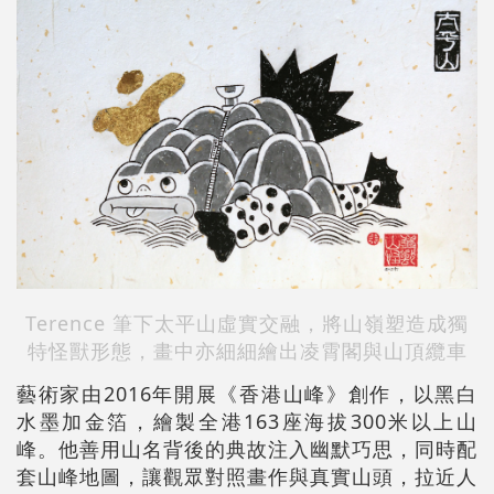
Terence 筆下太平山虛實交融，將山嶺塑造成獨
特怪獸形態，畫中亦細細繪出凌霄閣與山頂纜車
藝術家由2016年開展《香港山峰》創作，以黑白
水墨加金箔，繪製全港163座海拔300米以上山
峰。他善用山名背後的典故注入幽默巧思，同時配
套山峰地圖，讓觀眾對照畫作與真實山頭，拉近人