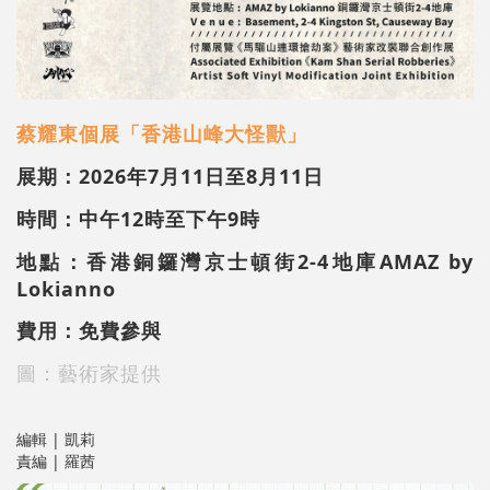
蔡耀東個展「香港山峰大怪獸」
展期：2026年7月11日至8月11日
時間：中午12時至下午9時
地點：香港銅鑼灣京士頓街2-4地庫
AMAZ by
Lokianno
費用：免費參與
圖：藝術家提供
編輯 | 凱莉
責編 | 羅茜