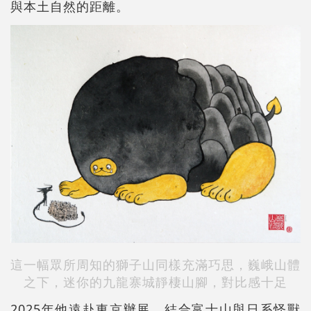
與本土自然的距離。
這一幅眾所周知的獅子山同樣充滿巧思，巍峨山體
之下，迷你的九龍寨城靜棲山腳，對比感十足
2025年他遠赴東京辦展，結合富士山與日系怪獸