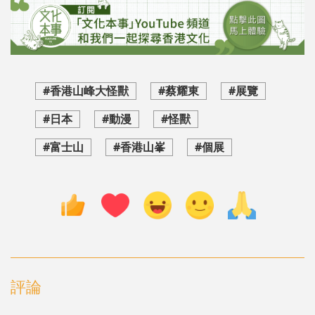
#香港山峰大怪獸
#蔡耀東
#展覽
#日本
#動漫
#怪獸
#富士山
#香港山峯
#個展
評論