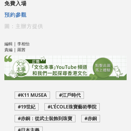
免費入場
預約參觀
圖：主辦方提供
編輯 | 李相怡
責編 | 羅茜
#K11 MUSEA
#江戶時代
#19世紀
#L’ÉCOLE珠寶藝術學院
#⾚銅：從武⼠裝飾到珠寶
#赤銅
#日本主義