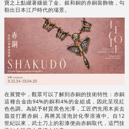
寶之上點綴著鑲嵌了金、銀和銅的赤銅裝飾物，勾
勒出日本江戶時代的場景。
在展覽中，觀眾可以了解到赤銅的技術特性：赤銅
這種合金由94%的銅和4%的金組成，因此呈現紅
色色調。為賦予材質黑色光澤，工匠們先用木炭去
脂並打磨赤銅，再將其浸泡於化學溶液中。自12
世紀以來，武士刀上的彩漆便由赤銅取代，這門技