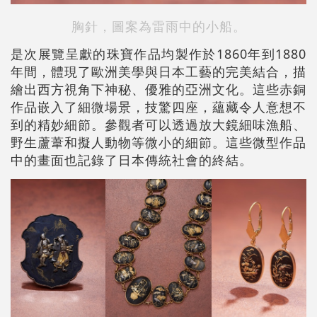
胸針，圖案為雷雨中的小船。
是次展覽呈獻的珠寶作品均製作於1860年到1880
年間，體現了歐洲美學與日本工藝的完美結合，描
繪出西方視角下神秘、優雅的亞洲文化。這些赤銅
作品嵌入了細微場景，技驚四座，蘊藏令人意想不
到的精妙細節。參觀者可以透過放大鏡細味漁船、
野生蘆葦和擬人動物等微小的細節。這些微型作品
中的畫面也記錄了日本傳統社會的終結。