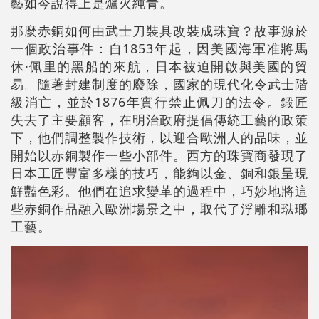
藝如今說得上是爐火純青。
那麼赤銅如何由武士刀裝具改裝成珠寶？故事源於
一個政治事件：自1853年起，因美國海軍准將馬
休·佩里的黑船的來航，日本被迫開啟與美國的貿
易。隨著封建制度的廢除，國家的現代化令武士階
級消亡，並於1876年實行禁止佩刀的法令。鍛匠
失去了主要顧客，在明治政府提倡傳統工藝的政策
下，他們調整製作技術，以迎合歐洲人的品味，並
開始以赤銅製作一些小部件。西方的珠寶商發現了
日本工匠豐富多樣的技巧，能夠以金、銅和銀呈現
鮮豔色彩。他們在追求變革的過程中，巧妙地將這
些赤銅作品融入歐洲場景之中，取代了浮雕和琺瑯
工藝。