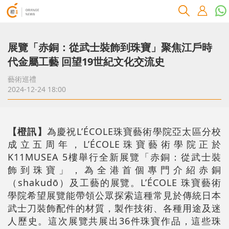
展覽「赤銅：從武士裝飾到珠寶」聚焦江戶時
代金屬工藝 回望19世紀文化交流史
藝術巡禮
2024-12-24 18:00
【橙訊】
為慶祝L’ÉCOLE珠寶藝術學院亞太區分校
成立五周年，L’ÉCOLE珠寶藝術學院正於
K11MUSEA 5樓舉行全新展覽「赤銅：從武⼠裝
飾到珠寶」，為全港首個專門介紹赤銅
（shakudō）及工藝的展覽。L’ÉCOLE 珠寶藝術
學院希望展覽能帶領公眾探索這種常見於傳統日本
武士刀裝飾配件的材質，製作技術、各種用途及迷
人歷史。這次展覽共展出36件珠寶作品，這些珠