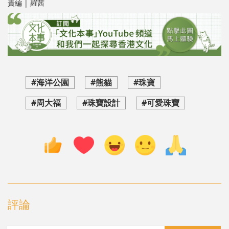
責編 | 羅茜
#海洋公園
#熊貓
#珠寶
#周大福
#珠寶設計
#可愛珠寶
評論