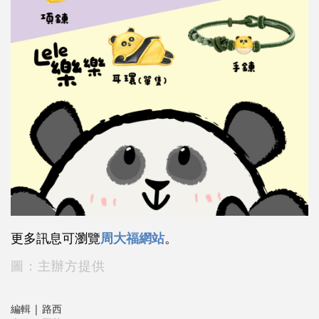
更多訊息可瀏覽
周大福網站
。
圖：主辦方提供
編輯 | 路西