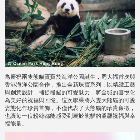
為慶祝兩隻熊貓寶寶於海洋公園誕生，周大福首次與
香港海洋公園合作，推出全新珠寶系列，以精緻工藝
與創意設計，捕捉熊貓的可愛魅力，將全城的喜悅化
為美好的祝福與回憶。這次聯乘將六隻大熊貓的可愛
姿態化作珍貴首飾，不僅代表了大熊貓的珍貴象徵，
也讓每一位粉絲都能感受到屬於熊貓的溫馨祝福與幸
福能量。