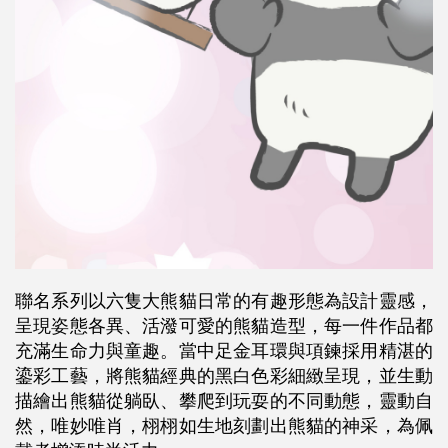
聯名系列以六隻大熊貓日常的有趣形態為設計靈感，
呈現姿態各異、活潑可愛的熊貓造型，每一件作品都
充滿生命力與童趣。當中足金耳環與項鍊採用精湛的
鎏彩工藝，將熊貓經典的黑白色彩細緻呈現，並生動
描繪出熊貓從躺臥、攀爬到玩耍的不同動態，靈動自
然，唯妙唯肖，栩栩如生地刻劃出熊貓的神采，為佩