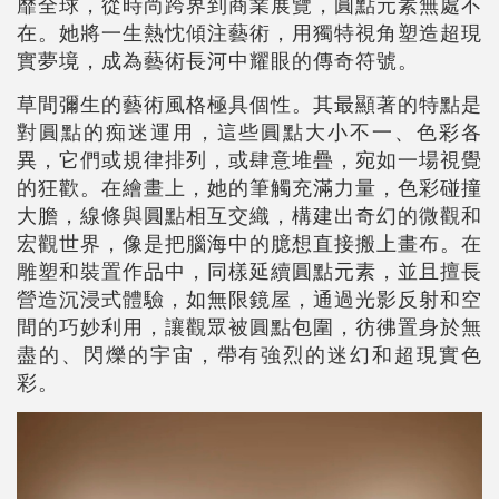
靡全球，從時尚跨界到商業展覽，圓點元素無處不
在。她將一生熱忱傾注藝術，用獨特視角塑造超現
實夢境，成為藝術長河中耀眼的傳奇符號。
草間彌生的藝術風格極具個性。其最顯著的特點是
對圓點的痴迷運用，這些圓點大小不一、色彩各
異，它們或規律排列，或肆意堆疊，宛如一場視覺
的狂歡。在繪畫上，她的筆觸充滿力量，色彩碰撞
大膽，線條與圓點相互交織，構建出奇幻的微觀和
宏觀世界，像是把腦海中的臆想直接搬上畫布。在
雕塑和裝置作品中，同樣延續圓點元素，並且擅長
營造沉浸式體驗，如無限鏡屋，通過光影反射和空
間的巧妙利用，讓觀眾被圓點包圍，彷彿置身於無
盡的、閃爍的宇宙，帶有強烈的迷幻和超現實色
彩。