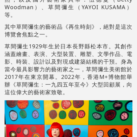
Woodman）、
草間彌生（YAYOI KUSAMA）
等。
其中草間彌生的藝術品《再生時刻》，絕對是這次
博覽會焦點之一。
草間彌生
1929年生於日本長野縣松本市。其創作
涵蓋繪畫、表演、大型裝置、雕塑、文學作品、電
影、時裝、設計以及對現成建築結構的干預。身為
當今最具影響力的藝術家之一，草間彌生美術館於
2017年在東京開幕。2022年，香港M+博物館舉
辦《草間彌生：一九四五年至今》大型回顧展，向
這位偉大的藝術家致敬。