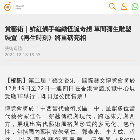
賞藝術｜鮮紅觸手編織怪誕奇想 草間彌生雕塑
裝置《再生時刻》將重磅亮相
藝術巡禮
2024-12-18 18:55
【橙訊】
第二屆「藝文香港」國際藝文博覽會將於
12月19日至22日一連四日在香港會議展覽中心展
覽廳1E舉行，即日起公開售票！
博覽會將於「中西當代藝術展區」中，呈獻多位當
代藝術家佳作，穿越傳統與現代，跨越東方與西
方，展現出當代藝術風格與形式的多元化、包容
性，包括國內藝術家朱炳仁、郭泰來、李大成、程
然，以及國外藝術家貝蒂．伍德曼（Betty