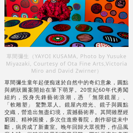
草間彌生（
YAYOI KUSAMA,
Photo by Yusuke
Miyazaki, Courtesy of Ota Fine Arts,Victoria
Miro and David Zwirner）
草間彌生童年起便痴迷於自然中的奇幻意象，圓點
與網狀圖案開始在筆下萌芽。20世紀60年代勇闖
紐約，投身先鋒藝術浪潮，憑 「無限鏡屋」、
「軟雕塑」 驚艷眾人。鏡屋內燈光、鏡子與圓點
交織，營造出無盡幻境，震撼藝術界。其間雖歷經
窮困、精神困擾，多次住進療養院，創作卻從未中
斷，病房成了新畫室。晚年回歸大眾視野，作品風