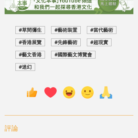
#草間彌生
#藝術裝置
#當代藝術
#香港展覽
#先鋒藝術
#超現實
#藝文香港
#國際藝文博覽會
#迷幻
評論