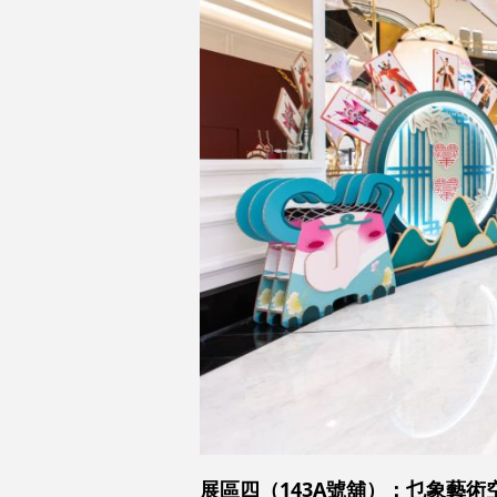
展區四（143A號舖）：乜象藝術