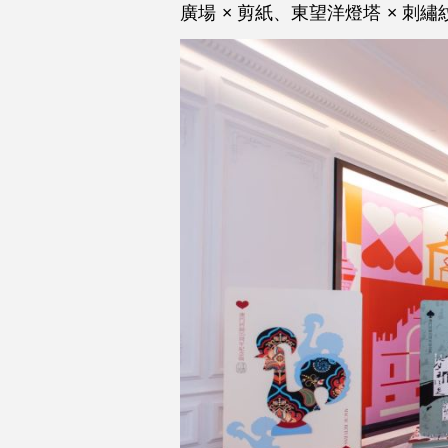
廣場
× 剪紙、東望洋燈塔
× 刺