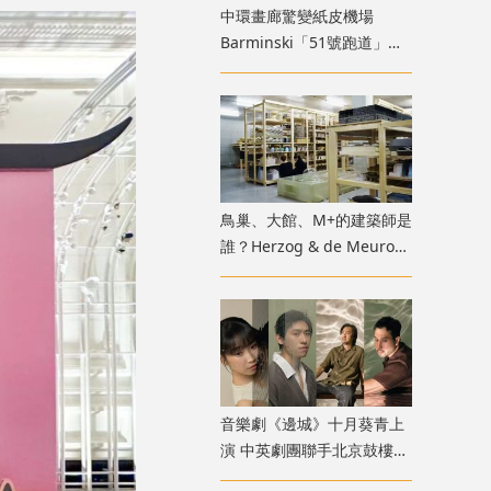
中環畫廊驚變紙皮機場
Barminski「51號跑道」用
紙箱建造星際航廈
鳥巢、大館、M+的建築師是
誰？Herzog & de Meuron
展覽9月M+揭開創作過程
音樂劇《邊城》十月葵青上
演 中英劇團聯手北京鼓樓西
戲劇 演繹湘西純美與遺憾