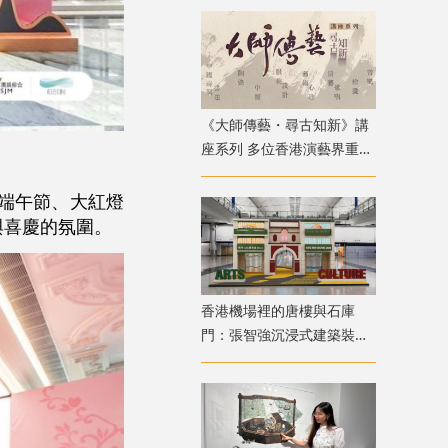
《大師傳藝・尋古知新》講
座系列 多位香港演藝界重量
級嘉賓登場
；端午節、大紅燈
與喜慶的氛圍。
香港機場裡的唐樓與石庫
門：張智強沉浸式建築裝置
重構港滬記憶