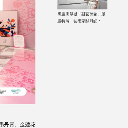
明畫廊舉辦「融藝萬象」版
畫特展 藝術家關月皎：從
小處着眼，先打動自己
水墨丹青、金蓮花