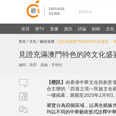
首頁
橙TV
直播
資訊
評論
財經
文化
首頁
/ 文化
/ 藝術巡禮
/ 見證充滿澳門特色的跨文化盛宴 
見證充滿澳門特色的跨文化盛
編輯：路西
責編：李相怡
【橙訊】
由香港中華文化與創意發
合主辦的「四喜之境—民族文化
一樓揭幕，展期至2025年2月9日
展覽分為四個區域，以再生紙板
均以不同的中華藝術形式詮釋中