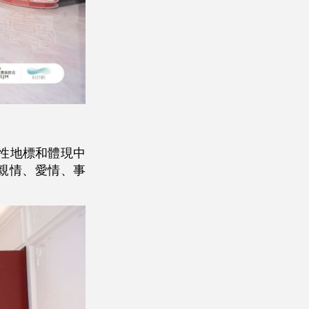
性地標和體現中
親情、愛情、事