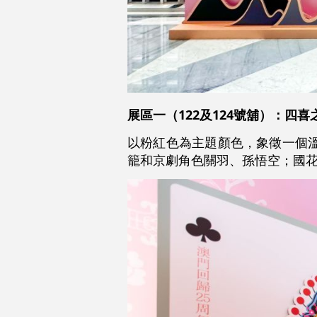
展區一（122及124號舖）：四
以粉紅色為主題顏色，象徵一個溫馨的
籠和京劇角色關羽、孫悟空；國