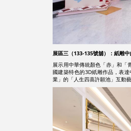
展區三（133-135號舖）：紙雕
展示用中華傳統顏色「赤」和「
國建築特色的3D紙雕作品，表
業」的「人生四喜許願池」互動