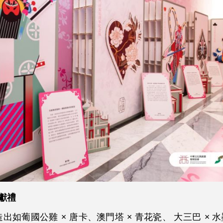
獻禮
造出如葡國公雞
×
唐卡、澳門塔
× 青花瓷、 大三巴
× 