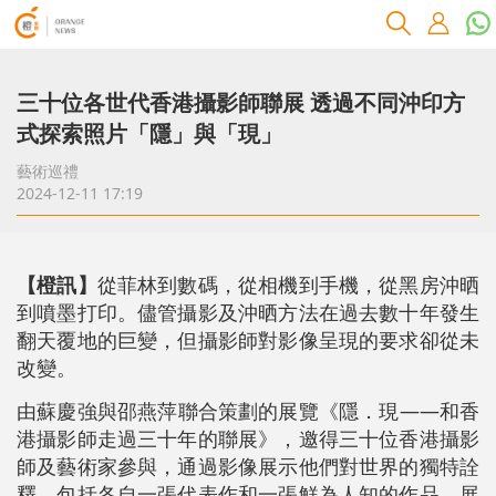
三十位各世代香港攝影師聯展 透過不同沖印方
式探索照片「隱」與「現」
藝術巡禮
2024-12-11 17:19
【橙訊】
從菲林到數碼，從相機到手機，從黑房沖晒
到噴墨打印。儘管攝影及沖晒方法在過去數十年發生
翻天覆地的巨變，但攝影師對影像呈現的要求卻從未
改變。
由蘇慶強與邵燕萍聯合策劃的展覽《隱．現——和香
港攝影師走過三十年的聯展》，邀得三十位香港攝影
師及藝術家參與，通過影像展示他們對世界的獨特詮
釋，包括各自一張代表作和一張鮮為人知的作品，展