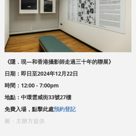
《隱．現—和香港攝影師走過三十年的聯展》
日期：
即
日至2024年
12
月
22
日
時間：12:00 - 7:00pm
地點：中環雲咸街33號27樓
免費入場，點擊此處
預約登記
圖：主辦方提供