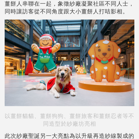
薑餅人串聯在一起，象徵紗廠凝聚社區不同人士，
同時讓訪客從不同角度跟大小薑餅人打咭影相。
以薑餅貓貓、薑餅狗狗、薑餅旅客和薑餅忍者等不
同造型於紗廠坊亮相
此次紗廠聖誕另一大亮點為以升級再造紗線製成的