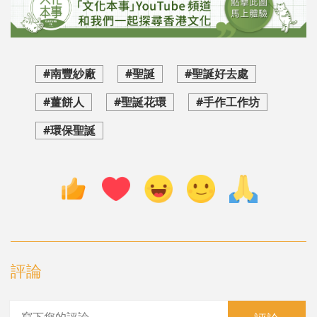
#南豐紗廠
#聖誕
#聖誕好去處
#薑餅人
#聖誕花環
#手作工作坊
#環保聖誕
評論