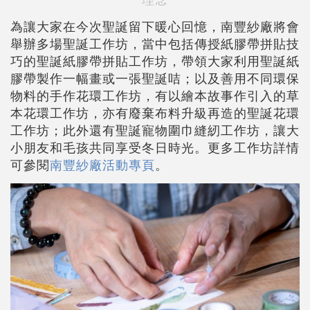
為讓大家在今次聖誕留下暖心回憶，南豐紗廠將會
舉辦多場聖誕工作坊，當中包括傳授紙膠帶拼貼技
巧的聖誕紙膠帶拼貼工作坊，帶領大家利用聖誕紙
膠帶製作一幅畫或一張聖誕咭；以及善用不同環保
物料的手作花環工作坊，有以繪本故事作引入的草
本花環工作坊，亦有廢棄布料升級再造的聖誕花環
工作坊；此外還有聖誕寵物圍巾縫紉工作坊，讓大
小朋友和毛孩共同享受冬日時光。更多工作坊詳情
可參閱
南豐紗廠活動專頁
。