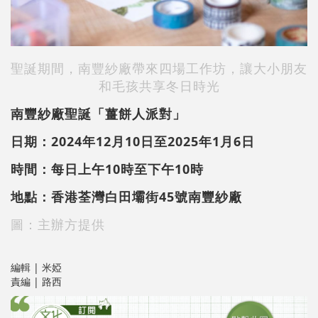
聖誕期間，南豐紗廠帶來四場工作坊，讓大小朋友
和毛孩共享冬日時光
南豐紗廠聖誕「薑餅人派對」
日期：2024年12月10日至2025年1月6日
時間：每日上午10時至下午10時
地點：香港荃灣白田壩街45號南豐紗廠
圖：主辦方提供
編輯 | 米婭
責編 | 路西