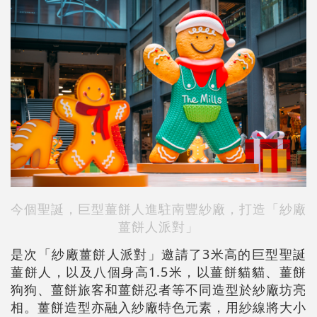
今個聖誕，巨型薑餅人進駐南豐紗廠，打造
「紗廠
薑餅人派對」
是次「紗廠薑餅人派對」邀請了3米高的巨型聖誕
薑餅人，以及八個身高1.5米，以薑餅貓貓、薑餅
狗狗、薑餅旅客和薑餅忍者等不同造型於紗廠坊亮
相。薑餅造型亦融入紗廠特色元素，用紗線將大小