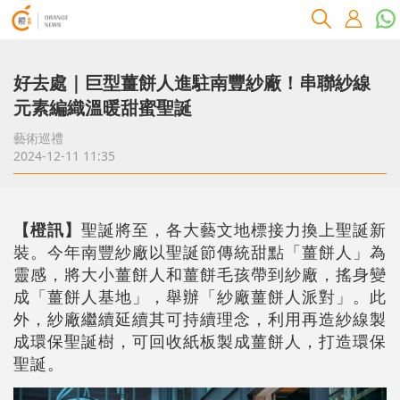
好去處｜巨型薑餅人進駐南豐紗廠！串聯紗線
元素編織溫暖甜蜜聖誕
藝術巡禮
2024-12-11 11:35
【橙訊】
聖誕將至，各大藝文地標接力換上聖誕新
裝。今年南豐紗廠以聖誕節傳統甜點「薑餅人」為
靈感，將大小薑餅人和薑餅毛孩帶到紗廠，搖身變
成「薑餅人基地」，舉辦「紗廠薑餅人派對」。此
外，紗廠繼續延續其可持續理念，利用再造紗線製
成環保聖誕樹，可回收紙板製成薑餅人，打造環保
聖誕。