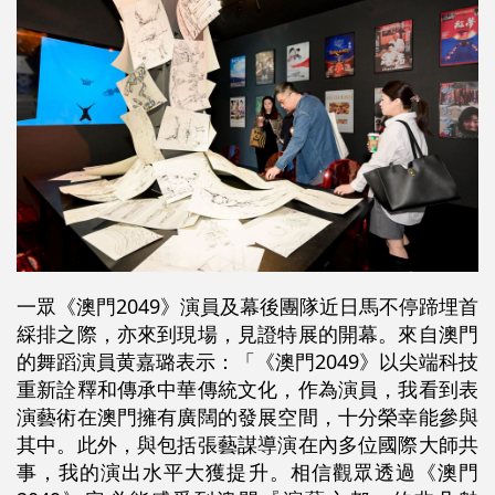
一眾《澳門2049》演員及幕後團隊近日馬不停蹄埋首
綵排之際，亦來到現場，見證特展的開幕。來自澳門
的舞蹈演員黄嘉璐表示：「《澳門2049》以尖端科技
重新詮釋和傳承中華傳統文化，作為演員，我看到表
演藝術在澳門擁有廣闊的發展空間，十分榮幸能參與
其中。此外，與包括張藝謀導演在內多位國際大師共
事，我的演出水平大獲提升。相信觀眾透過《澳門