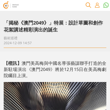
「揭秘《澳門2049》」特展：設計草圖和創作
花絮講述精彩演出的誕生
藝術巡禮
2024-12-09 14:57
【橙訊】
澳門美高梅與中國名導張藝謀聯手打造的全
新駐場演出《澳門2049》將於12月15日在美高梅劇
院矚目上演。