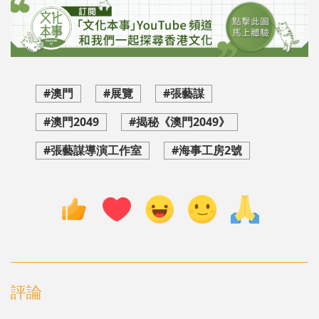
#澳門
#展覽
#張藝謀
#澳門2049
#揭秘《澳門2049》
#張藝謀導演工作室
#海事工房2號
評論