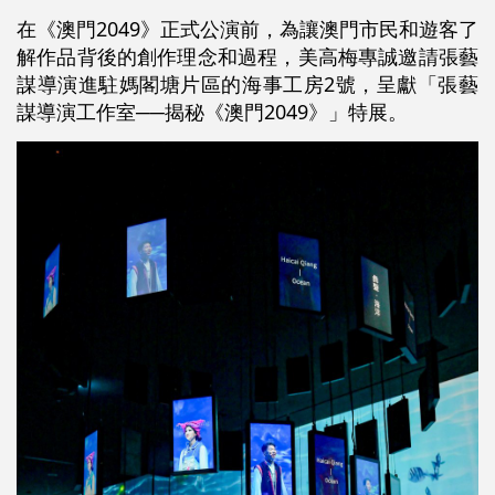
在《澳門2049》正式公演前，為讓澳門市民和遊客了
解作品背後的創作理念和過程，美高梅專誠邀請張藝
謀導演進駐媽閣塘片區的海事工房2號，呈獻「張藝
謀導演工作室──揭秘《澳門2049》」特展。