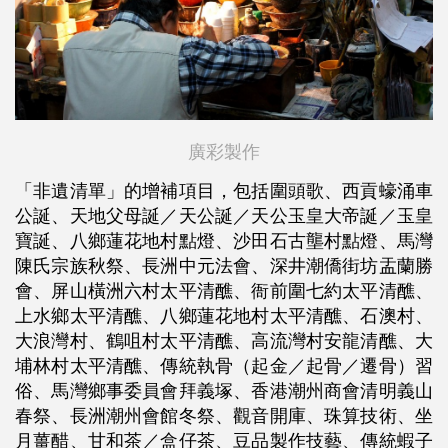
廣彩製作
「非遺清單」的增補項目，包括圍頭歌、西貢蠔涌車
公誕、天地父母誕／天公誕／天公玉皇大帝誕／玉皇
寶誕、八鄉蓮花地村點燈、沙田石古壟村點燈、馬灣
陳氏宗族秋祭、長洲中元法會、深井潮僑街坊盂蘭勝
會、屏山橫洲六村太平清醮、衙前圍七約太平清醮、
上水鄉太平清醮、八鄉蓮花地村太平清醮、石澳村、
大浪灣村、鶴咀村太平清醮、高流灣村安龍清醮、大
埔林村太平清醮、傳統執骨（起金／起骨／遷骨）習
俗、馬灣鄉事委員會拜義塚、香港潮州商會清明義山
春祭、長洲潮州會館冬祭、觀音開庫、珠算技術、坐
月薑醋、甘和茶／盒仔茶、豆品製作技藝、傳統蝦子