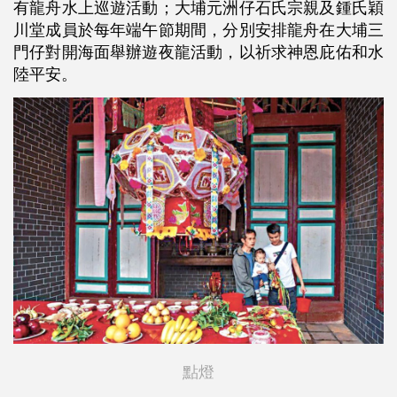
有龍舟水上巡遊活動；大埔元洲仔石氏宗親及鍾氏穎
川堂成員於每年端午節期間，分別安排龍舟在大埔三
門仔對開海面舉辦遊夜龍活動，以祈求神恩庇佑和水
陸平安。
點燈