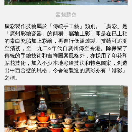
盂蘭勝會
廣彩製作技藝屬於「傳統手工藝」類別。「廣彩」是
「廣州彩繪瓷器」的簡稱，屬釉上彩，即是在已上釉
的素白瓷胎加上彩繪，再進行低溫燒製。技藝可追溯
至清初，至一九二○年代自廣州傳至香港。除保留了
傳統的手繪技術和吉祥圖案風格外，亦採用了印花和
貼花技術，加入不少本地彩繪技法和特色圖案，創造
出中西合璧的風格，令香港製造的廣彩亦有「港彩」
之稱。