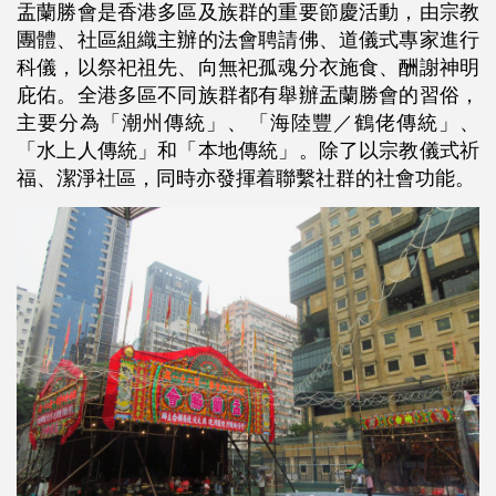
盂蘭勝會是香港多區及族群的重要節慶活動，由宗教
團體、社區組織主辦的法會聘請佛、道儀式專家進行
科儀，以祭祀祖先、向無祀孤魂分衣施食、酬謝神明
庇佑。全港多區不同族群都有舉辦盂蘭勝會的習俗，
主要分為「潮州傳統」、「海陸豐／鶴佬傳統」、
「水上人傳統」和「本地傳統」。除了以宗教儀式祈
福、潔淨社區，同時亦發揮着聯繫社群的社會功能。