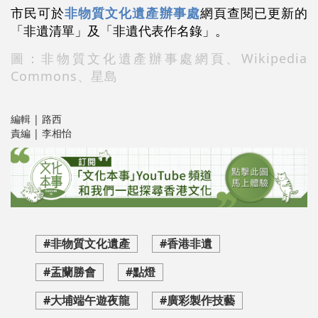
市民可於
非物質文化遺產辦事處
網頁查閱已更新的
「非遺清單」及「非遺代表作名錄」。
圖：非物質文化遺產辦事處網頁、Wikipedia
Commons、星島
編輯 | 路西
責編 | 李相怡
#非物質文化遺產
#香港非遺
#盂蘭勝會
#點燈
#大埔端午遊夜龍
#廣彩製作技藝