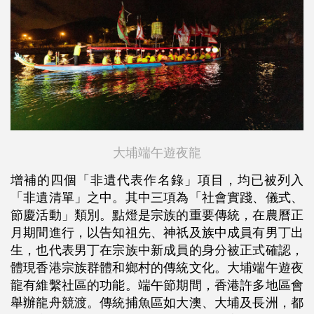
大埔端午遊夜龍
增補的四個「非遺代表作名錄」項目，均已被列入
「非遺清單」之中。其中三項為「社會實踐、儀式、
節慶活動」類別。點燈是宗族的重要傳統，在農曆正
月期間進行，以告知祖先、神祇及族中成員有男丁出
生，也代表男丁在宗族中新成員的身分被正式確認，
體現香港宗族群體和鄉村的傳統文化。大埔端午遊夜
龍有維繫社區的功能。端午節期間，香港許多地區會
舉辦龍舟競渡。傳統捕魚區如大澳、大埔及長洲，都