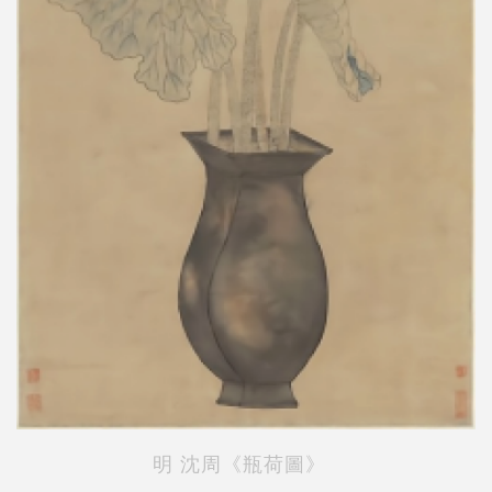
明 沈周《瓶荷圖》