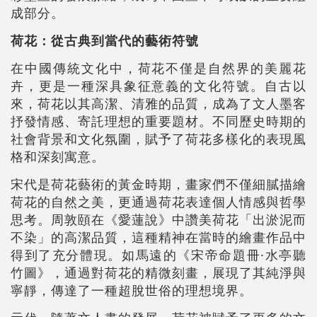
成部分。
荷花：從古典到當代的藝術符號
在中國傳統文化中，荷花不僅是自然界的美麗花
卉，更是一種深具象征意義的文化符號。自古以
來，荷花以其高潔、清雅的品質，成為了文人墨客
抒發情感、寄託理想的重要題材。不同歷史時期的
社會背景和文化氛圍，賦予了荷花多樣化的表現風
格和深刻寓意。
宋代是荷花藝術的黃金時期，畫家們不僅細膩描繪
荷花的自然之美，更通過荷花表達個人情感與哲學
思考。周敦頤在《愛蓮說》中讚美荷花「出淤泥而
不染」的高潔品質，這種精神在當時的繪畫作品中
得到了充分體現。如馬遠的《宋帝命題冊·水亭聽
竹圖》，通過對荷花的精微刻畫，展現了其純淨與
寧靜，傳達了一種超脫世俗的理想境界。