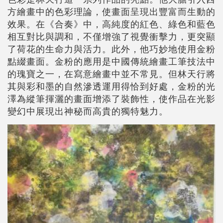
方繪畫中的色彩理論，使畫面呈現出豐富而生動的
效果。在《合奏》中，高純度的紅色、綠色和藍色
相互對比與調和，不僅增強了視覺衝擊力，更突顯
了荷花的生命力與活力。此外，他巧妙地使用金粉
點綴畫面。金粉的應用是中國傳統繪畫工筆技法中
的瑰寶之一，在寫意繪畫中並不常見。但林天行將
其與彩和墨的自然滲透運用得恰到好處，金粉的光
澤為縱筆揮灑的畫面增添了裝飾性，使作品在光影
變幻中展現出神秘而高貴的獨特魅力。