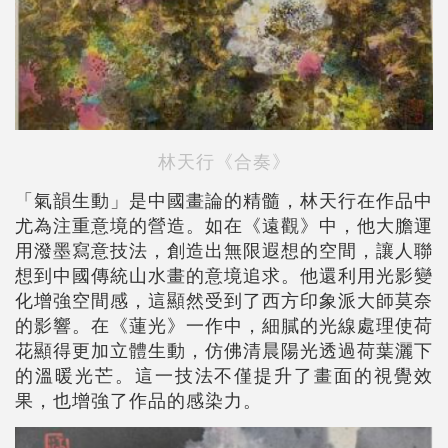
林天行《合奏》
「氣韻生動」是中國畫論的精髓，林天行在作品中
尤為注重意境的營造。如在《遠觀》中，他大膽運
用潑墨寫意技法，創造出無限遐想的空間，讓人聯
想到中國傳統山水畫的意境追求。他還利用光影變
化增強空間感，這顯然受到了西方印象派大師莫奈
的影響。在《蓮光》一作中，細膩的光線處理使荷
花顯得更加立體生動，仿佛清晨陽光透過荷葉灑下
的溫暖光芒。這一技法不僅提升了畫面的視覺效
果，也增強了作品的感染力。