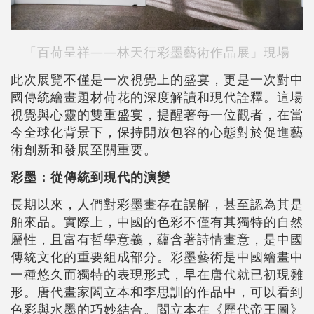
「百荷呈祥——林天行彩墨藝術作品展」現場
此次展覽不僅是一次視覺上的盛宴，更是一次對中
國傳統繪畫題材荷花的深度解讀和現代詮釋。這場
視覺與心靈的雙重盛宴，提醒著每一位觀者，在當
今全球化背景下，保持開放包容的心態對於促進藝
術創新和發展至關重要。
彩墨：從傳統到現代的演變
長期以來，人們對彩墨畫存在誤解，甚至認為其是
舶來品。實際上，中國的色彩不僅有其獨特的自然
屬性，且富有哲學意義，蘊含著詩情畫意，是中國
傳統文化的重要組成部分。彩墨藝術是中國繪畫中
一種悠久而獨特的表現形式，早在唐代就已初現雛
形。唐代畫家閻立本和李思訓的作品中，可以看到
色彩與水墨的巧妙結合。閻立本在《歷代帝王圖》