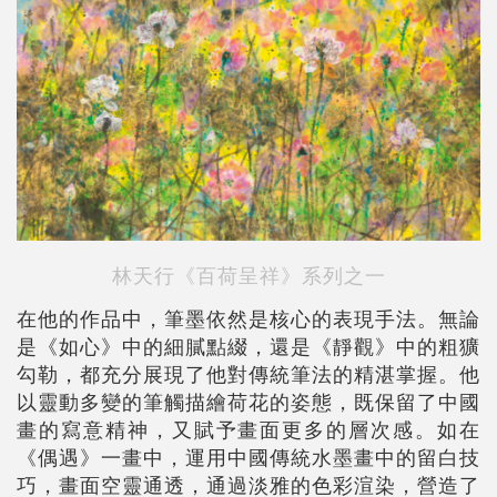
林天行《百荷呈祥》系列之一
在他的作品中，筆墨依然是核心的表現手法。無論
是《如心》中的細膩點綴，還是《靜觀》中的粗獷
勾勒，都充分展現了他對傳統筆法的精湛掌握。他
以靈動多變的筆觸描繪荷花的姿態，既保留了中國
畫的寫意精神，又賦予畫面更多的層次感。如在
《偶遇》一畫中，運用中國傳統水墨畫中的留白技
巧，畫面空靈通透，通過淡雅的色彩渲染，營造了