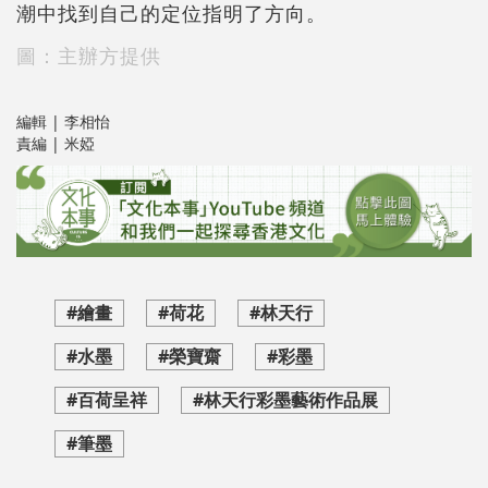
潮中找到自己的定位指明了方向。
圖：主辦方提供
編輯 | 李相怡
責編 | 米婭
#繪畫
#荷花
#林天行
#水墨
#榮寶齋
#彩墨
#百荷呈祥
#林天行彩墨藝術作品展
#筆墨