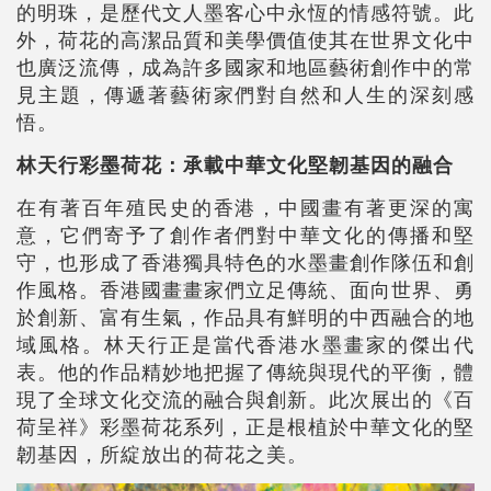
的明珠，是歷代文人墨客心中永恆的情感符號。此
外，荷花的高潔品質和美學價值使其在世界文化中
也廣泛流傳，成為許多國家和地區藝術創作中的常
見主題，傳遞著藝術家們對自然和人生的深刻感
悟。
林天行彩墨荷花：承載中華文化堅韌基因的融合
在有著百年殖民史的香港，中國畫有著更深的寓
意，它們寄予了創作者們對中華文化的傳播和堅
守，也形成了香港獨具特色的水墨畫創作隊伍和創
作風格。香港國畫畫家們立足傳統、面向世界、勇
於創新、富有生氣，作品具有鮮明的中西融合的地
域風格。林天行正是當代香港水墨畫家的傑出代
表。他的作品精妙地把握了傳統與現代的平衡，體
現了全球文化交流的融合與創新。此次展出的《百
荷呈祥》彩墨荷花系列，正是根植於中華文化的堅
韌基因，所綻放出的荷花之美。