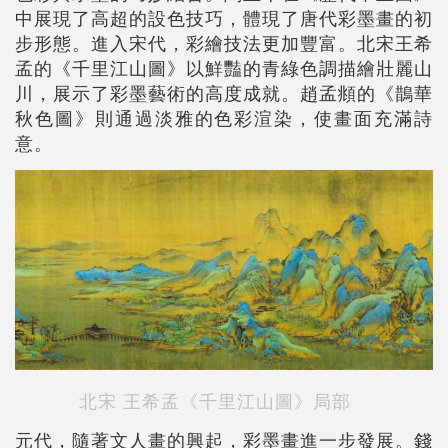
中展現了高超的設色技巧，體現了唐代彩墨畫的初
步形態。進入宋代，彩繪技法更加豐富。北宋王希
孟的《千里江山圖》以鮮豔的青綠色調描繪壯麗山
川，展示了彩墨藝術的高度成就。趙孟頫的《鵲華
秋色圖》則通過淡雅的色彩渲染，使畫面充滿詩
意。
北宋 王希孟《千里江山圖》局部
元代，隨著文人畫的興起，彩墨畫進一步發展。錢