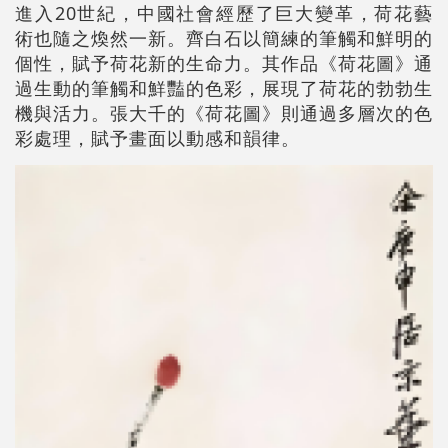
進入20世紀，中國社會經歷了巨大變革，荷花藝
術也隨之煥然一新。齊白石以簡練的筆觸和鮮明的
個性，賦予荷花新的生命力。其作品《荷花圖》通
過生動的筆觸和鮮豔的色彩，展現了荷花的勃勃生
機與活力。張大千的《荷花圖》則通過多層次的色
彩處理，賦予畫面以動感和韻律。