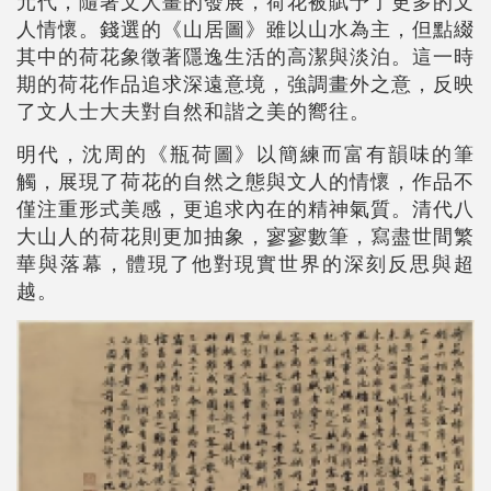
元代，隨著文人畫的發展，荷花被賦予了更多的文
人情懷。錢選的《山居圖》雖以山水為主，但點綴
其中的荷花象徵著隱逸生活的高潔與淡泊。這一時
期的荷花作品追求深遠意境，強調畫外之意，反映
了文人士大夫對自然和諧之美的嚮往。
明代，沈周的《瓶荷圖》以簡練而富有韻味的筆
觸，展現了荷花的自然之態與文人的情懷，作品不
僅注重形式美感，更追求內在的精神氣質。清代八
大山人的荷花則更加抽象，寥寥數筆，寫盡世間繁
華與落幕，體現了他對現實世界的深刻反思與超
越。