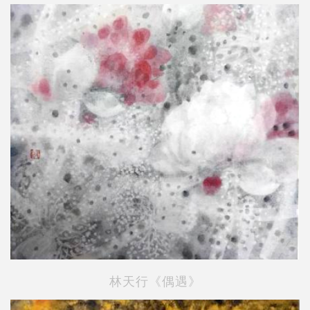
林天行《偶遇》