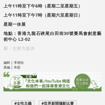
上午11時至下午6時（星期二至星期五）
上午11時至下午7時（星期六至星期日）
星期一休展
地點：香港九龍石硤尾白田街30號賽馬會創意藝
術中心 L2-02
圖：主辦方提供
編輯 | 李相怡
責編 | 米婭
#女性主義
#世界新聞攝影比賽