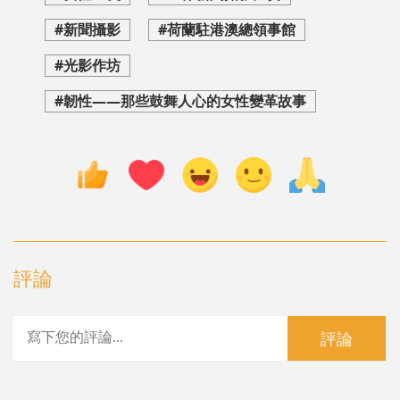
#新聞攝影
#荷蘭駐港澳總領事館
#光影作坊
#韌性——那些鼓舞人心的女性變革故事
評論
評論