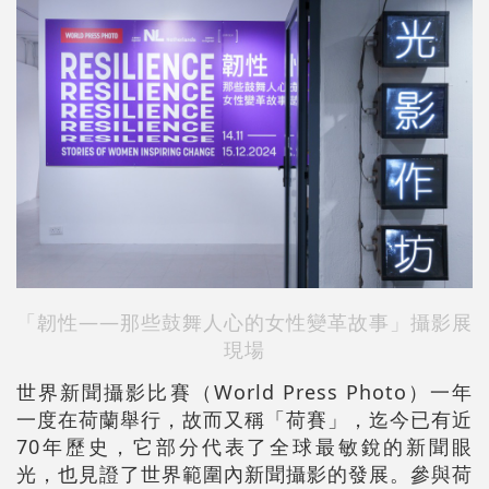
「韌性——那些鼓舞人心的女性變革故事」攝影展
現場
世界新聞攝影比賽（World Press Photo）一年
一度在荷蘭舉行，故而又稱「荷賽」，迄今已有近
70年歷史，它部分代表了全球最敏銳的新聞眼
光，也見證了世界範圍內新聞攝影的發展。參與荷