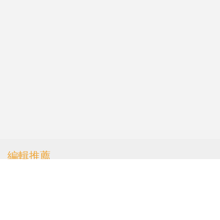
編輯推薦
好去處｜香港年度設計盛
事deTour 2024 展覽日數
增至十七天免費入場
藝術巡禮
| 2024.12.02