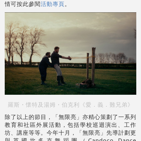
情可按此參閱
活動專頁
。
羅斯・懷特及湯姆・伯克利《愛．義．難兄弟》
除了以上的節目，「無限亮」亦精心策劃了一系列
教育和社區外展活動，包括學校巡迴演出、工作
坊、講座等等。今年十月，「無限亮」先導計劃更
與英國坎多克舞蹈團（Candoco Dance