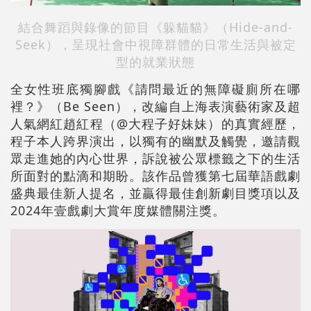
結合舞蹈與錄像的節目《躲貓貓》（Hide-and-
Seek），呈現社會中視障群體的日常生活與被定
型的就業狀態
全女性班底獨腳戲《請問最近的無障礙廁所在哪
裡？》（Be Seen），改編自上海表演藝術家及超
人氣網紅趙紅程（@大程子好妹妹）的真實經歷，
程子本人跨界演出，以獨有的幽默及觸覺，邀請觀
眾走進她的內心世界，訴說被公眾標籤之下的生活
所面對的點滴和期盼。該作品曾獲第七屆華語戲劇
盛典最佳新人提名，並贏得最佳創新劇目獎項以及
2024年壹戲劇大賞年度媒體關注獎。