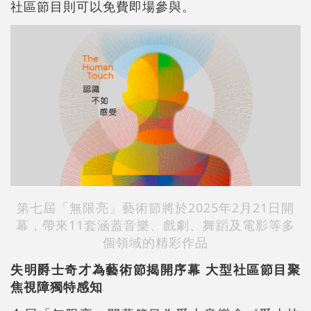
社區節目則可以免費即場參與。
第七屆「無限亮」藝術節將於2025年2月21日開
幕，帶來11套涵蓋音樂、戲劇、舞蹈及電影等多
個領域的精彩作品
失明爵士奇才為藝術節揭開序幕 大型社區節目聚
焦視障獨特感知