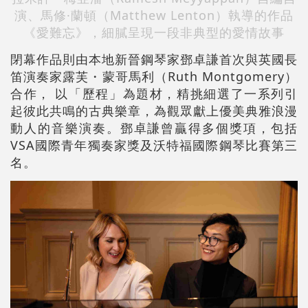
演、馬修·蘭頓（Matthew Lenton）執導的作品
《愛難忘》，細膩呈現一段非典型的愛情故事
閉幕作品則由本地新晉鋼琴家鄧卓謙首次與英國長
笛演奏家露芙・蒙哥馬利（Ruth Montgomery）
合作， 以「歷程」為題材，精挑細選了一系列引
起彼此共鳴的古典樂章，為觀眾獻上優美典雅浪漫
動人的音樂演奏。鄧卓謙曾贏得多個獎項，包括
VSA國際青年獨奏家獎及沃特福國際鋼琴比賽第三
名。