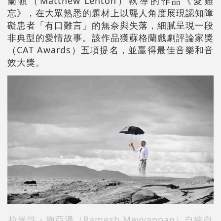
蘭頓（Matthew Lenton）執導的作品《愛難
忘》，在大眾熟悉的題材上以聾人角度展現認知障
礙患者「有口難言」的無奈與失落，細膩呈現一段
非典型的愛情故事。該作品獲蘇格蘭戲劇評論家獎
（CAT Awards）五項提名，並贏得最佳音樂和音
效大獎。
拉米許・梅亞潘（Ramesh Meyyappan）自編自