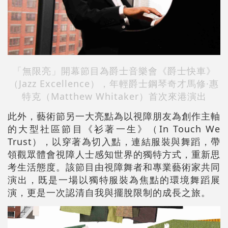
「無限亮」開幕節目為爵士音樂會《爵士快車》
（Jazz Excellence），年輕爵士鋼琴奇才馬修·惠
特克（Matthew Whitaker）首次來港演出
此外，藝術節另一大亮點為以視障朋友為創作主軸
的大型社區節目《衫著一生》（In Touch We
Trust），以穿著為切入點，連結服裝與舞蹈，帶
領觀眾體會視障人士感知世界的獨特方式，重新思
考生活態度。該節目由視障舞者和專業藝術家共同
演出，既是一場以獨特服裝為焦點的環境舞蹈展
演，更是一次認清自我與擺脫限制的成長之旅。