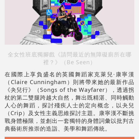
全女性班底獨腳戲《請問最近的無障礙廁所在哪
裡？》（Be Seen）
在國際上享負盛名的英國舞蹈家克萊兒·康寧漢
（Claire Cunningham）則將帶來她的最新作品
《夬兒行》（Songs of the Wayfarer），透過拐
杖的第二雙腿跨越大自然，舞出既精湛、同時觸動
人心的舞蹈，探討殘疾人士的定向概念，以夬兒
（Crip）及女性主義思維探討主題。康寧漢不斷挑
戰身體極限，並創出一套獨特的身體詞彙以批判古
典藝術所推崇的造詣、美學和舞蹈傳統。