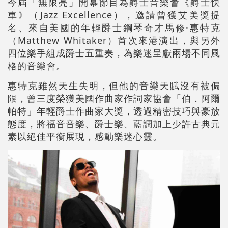
今屆「無限亮」開幕節目為爵士音樂會《爵士快
車》（Jazz Excellence），邀請曾獲艾美獎提
名、來自美國的年輕爵士鋼琴奇才馬修·惠特克
（Matthew Whitaker）首次來港演出，與另外
四位樂手組成爵士五重奏，為樂迷呈獻兩場不同風
格的音樂會。
惠特克雖然天生失明，但他的音樂天賦沒有被侷
限，曾三度榮獲美國作曲家作詞家協會「伯．阿爾
帕特」年輕爵士作曲家大獎，透過精密技巧與豪放
態度，將福音音樂、爵士樂、藍調加上少許古典元
素以絕佳平衡展現，感動樂迷心靈。