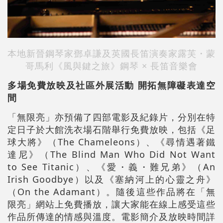
本地新晉鋼琴家
鄧卓謙及
英國長笛演奏家
露芙・蒙
哥馬利《風與鍵之旅》鋼琴 × 長笛音樂會
多場免費放映及社區外展活動 開拓無障礙表達空
間
「無限亮」亦預備了四部電影及紀錄片，分別在特
定日子於大館洗衣場石階舉行免費放映，包括《足
球大將》（The Chameleons）、《尋情遇著鐵
達尼》（The Blind Man Who Did Not Want
to See Titanic）、《愛・義・難兄弟》（An
Irish Goodbye）以及《塞納河上的心靈之舟》
（On the Adamant）。隨後這些作品將在「無
限亮」網站上免費播放，讓大家能在線上感受這些
作品所傳達的情感與溫度。電影簡介及放映時間詳