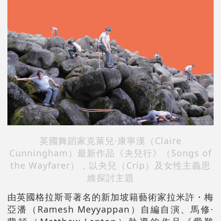
英國舞蹈家克萊兒·康寧漢（Claire
Cunningham）最新作品《夬兒行》（Songs of
the Wayfarer），以夬兒（Crip）及女性主義思
維探討主題
由英國格拉斯哥著名的新加坡籍藝術家拉米許・梅
亞潘（Ramesh Meyyappan）自編自演、馬修·