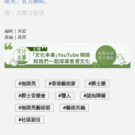
限亮」官方網站
。
圖：主辦方提供
編輯 | 米婭
責編 | 路西
#無限亮
#香港藝術家
#爵士樂
#爵士音樂會
#聾人
#認知障礙
#無限亮藝術節
#藝術共融
#社區節目