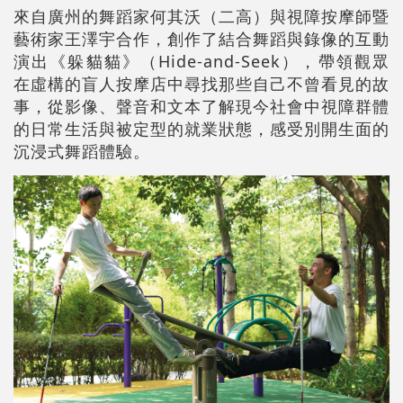
來自廣州的舞蹈家何其沃（二高）與視障按摩師暨
藝術家王澤宇合作，創作了結合舞蹈與錄像的互動
演出《躲貓貓》（Hide-and-Seek），帶領觀眾
在虛構的盲人按摩店中尋找那些自己不曾看見的故
事，從影像、聲音和文本了解現今社會中視障群體
的日常生活與被定型的就業狀態，感受別開生面的
沉浸式舞蹈體驗。