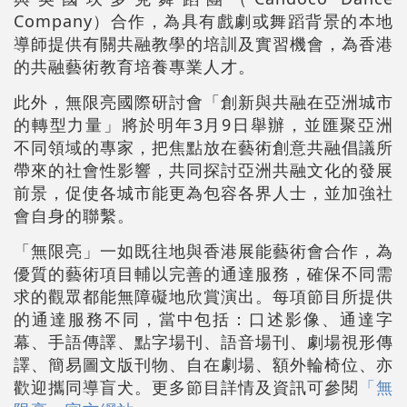
Company）合作，為具有戲劇或舞蹈背景的本地
導師提供有關共融教學的培訓及實習機會，為香港
的共融藝術教育培養專業人才。
此外，無限亮國際研討會「創新與共融在亞洲城市
的轉型力量」將於明年3月9日舉辦，並匯聚亞洲
不同領域的專家，把焦點放在藝術創意共融倡議所
帶來的社會性影響，共同探討亞洲共融文化的發展
前景，促使各城市能更為包容各界人士，並加強社
會自身的聯繫。
「無限亮」一如既往地與香港展能藝術會合作，為
優質的藝術項目輔以完善的通達服務，確保不同需
求的觀眾都能無障礙地欣賞演出。每項節目所提供
的通達服務不同，當中包括：口述影像、通達字
幕、手語傳譯、點字場刊、語音場刊、劇場視形傳
譯、簡易圖文版刊物、自在劇場、額外輪椅位、亦
歡迎攜同導盲犬。更多節目詳情及資訊可參閱
「無