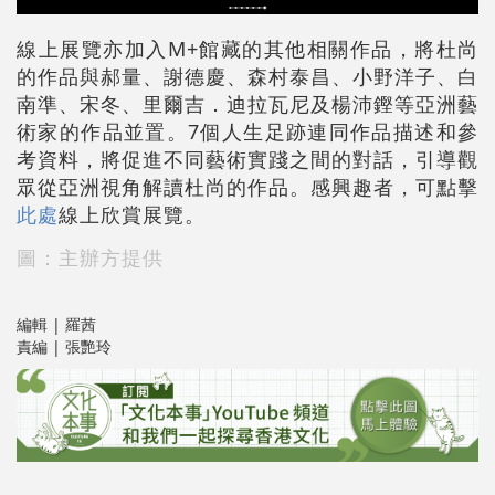
線上展覽亦加入M+館藏的其他相關作品，將杜尚
的作品與郝量、謝德慶、森村泰昌、小野洋子、白
南準、宋冬、里爾吉．迪拉瓦尼及楊沛鏗等亞洲藝
術家的作品並置。7個人生足跡連同作品描述和參
考資料，將促進不同藝術實踐之間的對話，引導觀
眾從亞洲視角解讀杜尚的作品。感興趣者，可點擊
此處
線上欣賞展覽。
圖：主辦方提供
編輯 | 羅茜
責編 | 張艷玲