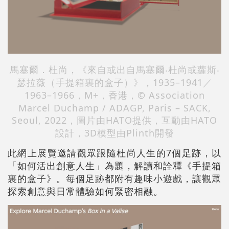
馬塞爾．杜尚，《來自或出自馬塞爾‧杜尚或蘿斯‧
瑟拉薇（手提箱裏的盒子）》，1935–1941／
1963–1966，M+，香港，© Association
Marcel Duchamp / ADAGP, Paris – SACK,
Seoul, 2022，圖片由HATO提供，互動由HATO
設計，3D模型由Plinth開發
此網上展覽邀請觀眾跟隨杜尚人生的7個足跡，以
「如何活出創意人生」為題，解讀和詮釋《手提箱
裏的盒子》。每個足跡都附有趣味小遊戲，讓觀眾
探索創意與日常體驗如何緊密相融。