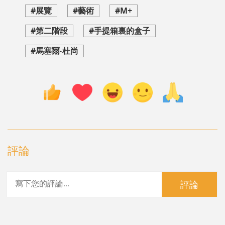
#展覽
#藝術
#M+
#第二階段
#手提箱裏的盒子
#馬塞爾‧杜尚
評論
評論