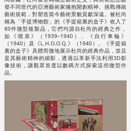
發不同世代的亞洲藝術家擁抱開創精神、挑戰傳統
藝術規範，對塑造當今藝術景貌貢獻深遠。被杜尚
稱為「手提博物館」的《手提箱裏的盒子》收入了
80件微型複製品，它們均源自杜尚的經典之作，
如《噴泉》（1939–1940）、《自行車輪》
（1940）及《L.H.O.O.Q.》（1940）。《手提箱
裏的盒子》具體而微地展示杜尚的經典作品，並且
是其藝術精神的縮影，透過以革新手法利用3D影
像技術，讓觀眾首度以數碼方式探索這些微型作
品。