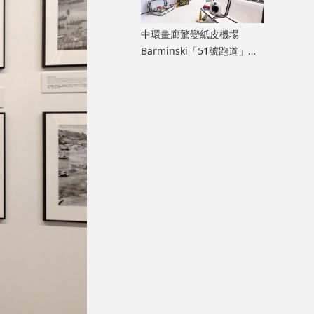
中環畫廊驚變紙皮機場
Barminski「51號跑道」用
紙箱建造星際航廈