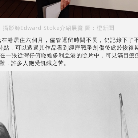
攝影師Edward Stoke介紹展覽 圖：橙新聞
戰後40年代在港居住六個月，儘管逗留時間不長，仍記錄下
紀實」特點，可以透過其作品看到經歷戰爭創傷後處於恢復
在一張從灣仔俯瞰維多利亞港的照片中，可見滿目瘡
難，許多人飽受飢餓之苦。