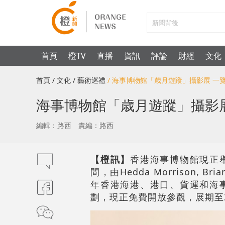
首頁
橙TV
直播
資訊
評論
財經
文化
首頁
/ 文化
/ 藝術巡禮
/ 海事博物館「歳月遊蹤」攝影展 一
海事博物館「歳月遊蹤」攝影展
編輯：路西
責編：路西
【橙訊】
香港海事博物館現正舉
間，由Hedda Morrison, B
年香港海港、港口、貨運和海事活
劃，現正免費開放參觀，展期至2