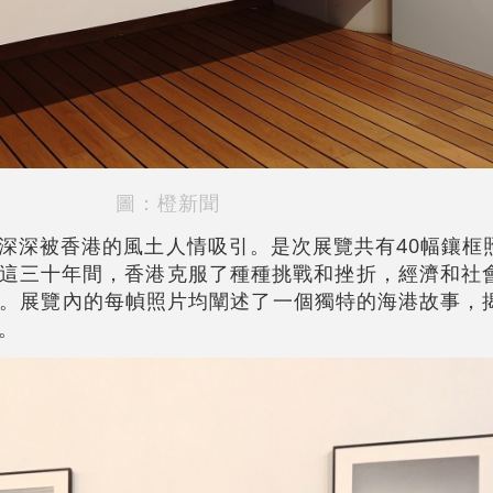
圖：橙新聞
深深被香港的風土人情吸引。是次展覽共有40幅鑲框
展。在這三十年間，香港克服了種種挑戰和挫折，經濟和社
。展覽內的每幀照片均闡述了一個獨特的海港故事，
。