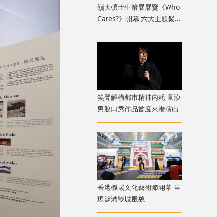
嶺大碩士生策展展覽《Who
Cares?》開幕 六大主題聚焦
新一代策展人多元關懷視野
笑聲解構都市精神內耗 童漠
男脫口秀作品首度來港演出
香港機場文化藝術節開幕 呈
現滬港雙城風貌