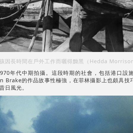
長時間在戶外工作而曬得黝黑（Hedda Morriso
960至1970年代中期拍攝。這段時期的社會，包括港口
an Brake的作品故事性極強，在菲林攝影上也頗具
昔日風光。