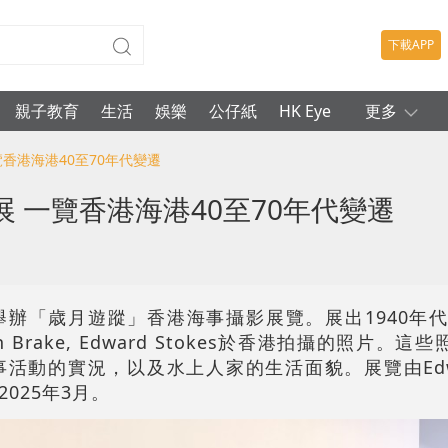
下載APP
親子教育
生活
娛樂
公仔紙
HK Eye
更多
覽香港海港40至70年代變遷
 一覽香港海港40至70年代變遷
辦「歳月遊蹤」香港海事攝影展覽。展出1940年代至
rian Brake, Edward Stokes於香港拍攝的照片
動的實況，以及水上人家的生活面貌。展覽由Edwar
025年3月。