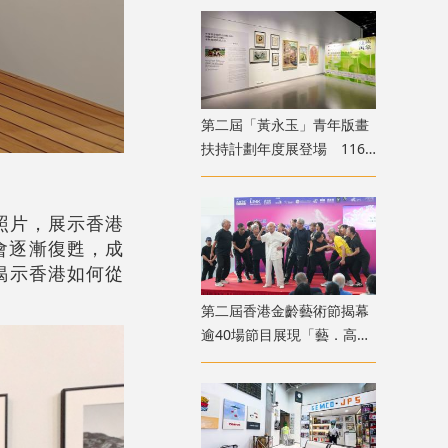
第二屆「黃永玉」青年版畫
扶持計劃年度展登場 116
位青年創作者共展版畫新貌
照片，展示香港
會逐漸復甦，成
揭示香港如何從
第二屆香港金齡藝術節揭幕
逾40場節目展現「藝．高齡
膽大」生命力