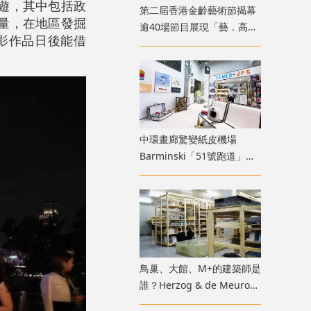
遊，其中包括政
第二屆香港金齡藝術節揭幕
量，在地區發掘
逾40場節目展現「藝．高齡
影作品日後能借
膽大」生命力
中環畫廊驚變紙皮機場
Barminski「51號跑道」用
紙箱建造星際航廈
鳥巢、大館、M+的建築師是
誰？Herzog & de Meuron
展覽9月M+揭開創作過程