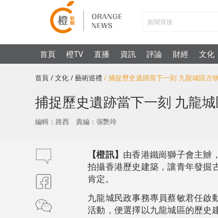
首頁
橙TV
直播
資訊
評論
財經
文化
首頁
/ 文化
/ 藝術巡禮
/ 捕捉歷史遺跡當下一刻 九龍城區古
捕捉歷史遺跡當下一刻 九龍
編輯：路西
責編：張艷玲
【橙訊】
由香港鐵崗獅子會主辧
拍攝香港歷史建築，讓青年發掘
肯定。
九龍城民政事務專員蔡敏君任啟
活動，便選擇以九龍城區的歷史