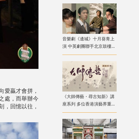
音樂劇《邊城》十月葵青上
演 中英劇團聯手北京鼓樓西
戲劇 演繹湘西純美與遺憾
向愛贏才會拼，
《大師傳藝・尋古知新》講
之處，而舉辦今
座系列 多位香港演藝界重量
刻，回憶以往，
級嘉賓登場