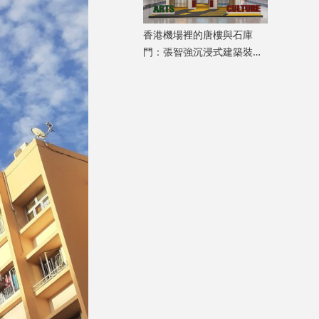
香港機場裡的唐樓與石庫
門：張智強沉浸式建築裝置
重構港滬記憶