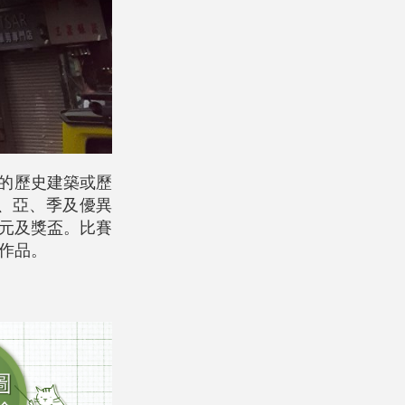
區的歷史建築或歷
、亞、季及優異
0元及獎盃。比賽
作品。