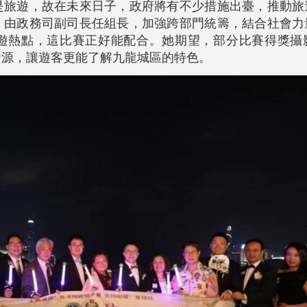
是旅遊，故在未來日子，政府將有不少措施出臺，推動旅
，由政務司副司長任組長，加強跨部門統籌，結合社會力
遊熱點，這比賽正好能配合。她期望，部分比賽得獎攝
資源，讓遊客更能了解九龍城區的特色。