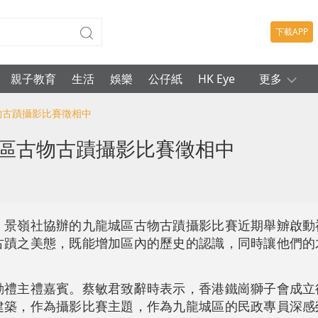
下載APP
親子教育
生活
娛樂
公仔紙
HK Eye
更多
物古蹟攝影比賽徵相中
城區古物古蹟攝影比賽徵相中
，景嶺社協辦的九龍城區古物古蹟攝影比賽近期舉辧啟動
古蹟之美態，既能增加區內的歷史的認識，同時讓他們的
動禮主禮嘉賓。蔡敏君致辭時表示，香港鐵崗獅子會成立
建築，作為攝影比賽主題，作為九龍城區的民政專員深感