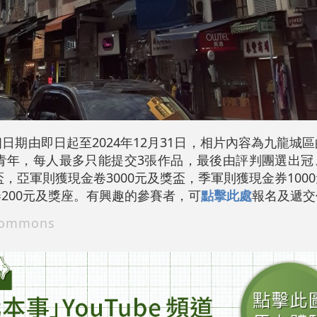
日期由即日起至2024年12月31日，相片內容為九龍城
下青年，每人最多只能提交3張作品，最後由評判團選出冠
盃，亞軍則獲現金卷3000元及獎盃，季軍則獲現金券100
200元及獎座。
有興趣的參賽者，可
點擊此處
報名及遞交
ommons