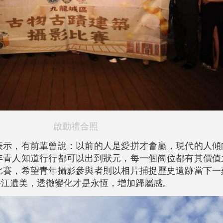
啟動禮合照
表示，有前輩曾說：以前的人是愛拼才會贏，現代的人傾
年青人知道行行都可以出到狀元，每一個崗位都有其價值
比賽，希望青年攝影參與者則以相片捕捉歷史遺跡當下一
香江遺美，透徹變化才是永恆，增加歸屬感。