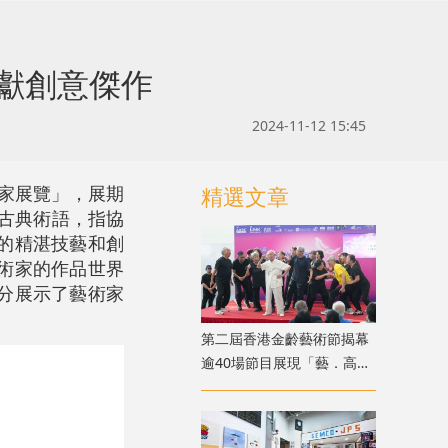
呈獻創意傑作
2024-11-12 15:45
術家展覽」，展期
精選文章
個古典術語，指協
的精湛技藝和創
術家的作品世界
分展示了藝術家
第二屆香港金齡藝術節揭幕
逾40場節目展現「藝．高齡
膽大」生命力