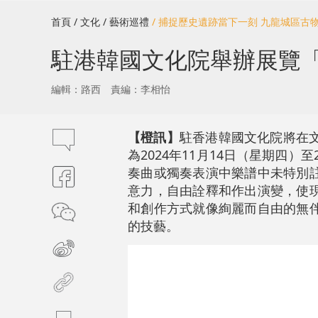
首頁
/ 文化
/ 藝術巡禮
/ 捕捉歷史遺跡當下一刻 九龍城區古
駐港韓國文化院舉辦展覽「C
編輯：路西
責編：李相怡
【橙訊】
駐香港韓國文化院將在文
為2024年11月14日（星期四
奏曲或獨奏表演中樂譜中未特別
意力，自由詮釋和作出演變，使
和創作方式就像絢麗而自由的無
的技藝。