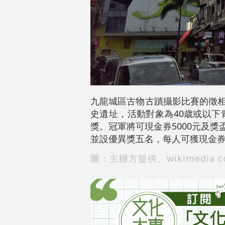
九龍城區古物古蹟攝影比賽的徵相
史遺址，活動對象為40歳或以
獎。冠軍將可現金券5000元及獎
並設優異獎五名，每人可獲現金券
圖：主辦方提供、wikimedia c