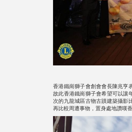
香港鐵崗獅子會創會會長陳兆亨
故此香港鐵崗獅子會希望可以讓
次的九龍城區古物古蹟建築攝影
再比較周遭事物，置身處地讚嘆