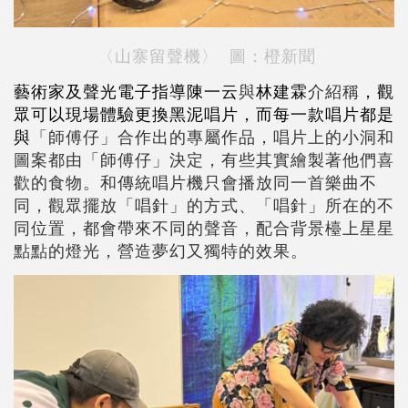
〈山寨留聲機〉 圖：橙新聞
藝術家及聲光電子指
導
陳一
云
與
林建
霖
介紹稱
，
觀
眾可以現場體驗更換黑泥唱片
，
而每一款唱片都是
與
「師傅仔」合作出的專屬作品，唱片上的小洞和
圖案都由「師傅仔」決定，有些其實繪製著他們喜
歡的食物。和傳統唱片機只會播放同一首樂曲不
同，觀眾擺放「唱針」的方式、「唱針」所在的不
同位置，都會帶來不同的聲音，配合背景檯上星星
點點的燈光，營造夢幻又獨特的效果。