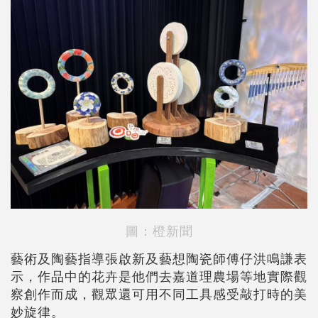
圖：橙新聞
藝術及陶藝指導張啟新及藝想陶瓷師傅仔洪鳴謙表
示，作品中的花卉是他們去嘉道理農場等地實際觀
察創作而成，觀眾還可用不同工具感受敲打時的美
妙旋律。