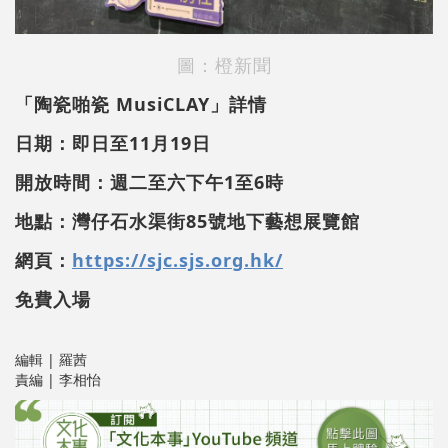
圖：橙新聞
「陶瓷啪瓷 MusiCLAY」詳情
日期：即日至11月19日
開放時間：週二至六下午1至6時
地點：灣仔石水渠街85號地下藝想展覽館
網頁：
https://sjc.sjs.org.hk/
免費入場
編輯 | 羅茜
責編 | 李相怡