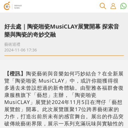
好去處｜陶瓷啪瓷MusiCLAY展覽開幕 探索音
樂與陶瓷的奇妙交融
藝術巡禮
2024-11-06 17:36
【橙訊】
陶瓷藝術與音樂如何巧妙結合？在全新展
覽「陶瓷啪瓷 MusiCLAY」中，或許你能獲得很
多過去未曾設想過的新奇體驗。由
聖雅各福群會復
康服務旗下「藝想」主辦，
「陶瓷啪瓷
MusiCLAY」展覽
於2024年11月5日在灣仔「藝想
展覽館」開幕。此次展覽匯聚17位跨界藝術家的
力作，打造出前所未有的感官舞台。展出的作品突
破傳統藝術界限，展示一系列充滿玩味與實驗性的