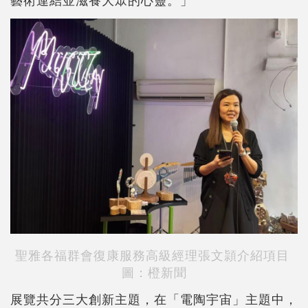
聖雅各福群會復康服務高級經理張文頴介紹項目
圖：橙新聞
展覽共分三大創新主題，在「電陶宇宙」主題中，