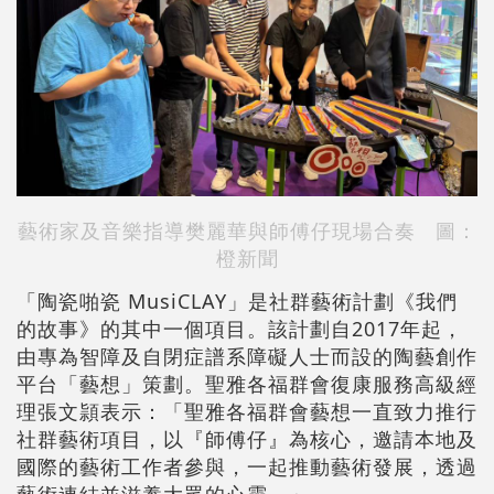
藝術家及音樂指導樊麗華與師傅仔現場合奏 圖：
橙新聞
「陶瓷啪瓷 MusiCLAY」是社群藝術計劃《我們
的故事》的其中一個項目。該計劃自2017年起，
由專為智障及自閉症譜系障礙人士而設的陶藝創作
平台「藝想」策劃。聖雅各福群會復康服務高級經
理張文頴表示：「聖雅各福群會藝想一直致力推行
社群藝術項目，以『師傅仔』為核心，邀請本地及
國際的藝術工作者參與，一起推動藝術發展，透過
藝術連結並滋養大眾的心靈。」