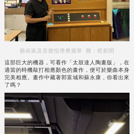
藝術家及音樂指導樊麗華
圖：橙新聞
這部巨大的機器，可看作「太鼓達人陶畫版」，在
適當的時機敲打相應顏色的畫作，便可於樂曲本身
完美相應。畫作中藏著郭富城和蘇永康，你看出來
了嗎？