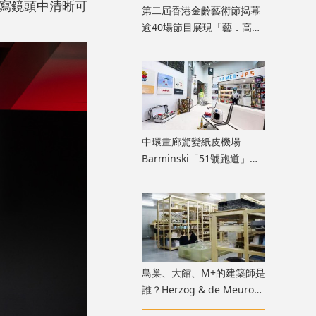
特寫鏡頭中清晰可
第二屆香港金齡藝術節揭幕
逾40場節目展現「藝．高齡
膽大」生命力
中環畫廊驚變紙皮機場
Barminski「51號跑道」用
紙箱建造星際航廈
鳥巢、大館、M+的建築師是
誰？Herzog & de Meuron
展覽9月M+揭開創作過程