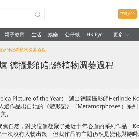
下載APP
親子教育
生活
娛樂
公仔紙
HK Eye
更多
德攝影師記錄植物凋萎過程
出爐 德攝影師記錄植物凋萎過程
Picture of the Year
）
選出德國攝影師Herlinde K
入選作品出自她的《變形記》（Metamorphoses）系
之美。
焦自然，對於這個凝聚了她近十年心血的系列作品，Koe
第一次沒有人物出鏡，但我作品的主題仍然是變化與轉瞬