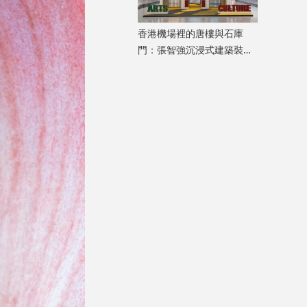
香港機場裡的唐樓與石庫
門：張智強沉浸式建築裝置
重構港滬記憶