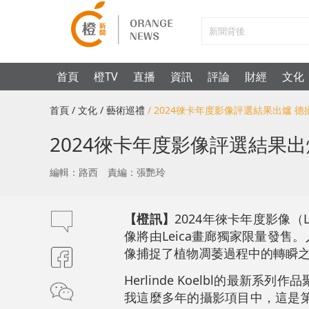
首頁
橙TV
直播
資訊
評論
財經
文化
首頁
/ 文化
/ 藝術巡禮
/ 2024徠卡年度影像評選結果出爐 
2024徠卡年度影像評選結果
編輯：路西
責編：張艷玲
【橙訊】
2024年徠卡年度影像（Leica 
像將由Leica畫廊獨家限量發售。
像捕捉了植物凋萎過程中的轉瞬
Herlinde Koelbl
的
最新系列作品聚
我這麼多年的攝影項目中，這是