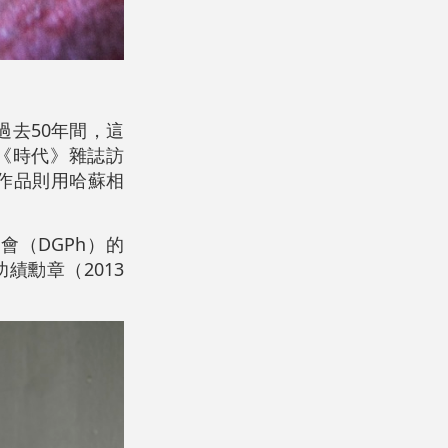
過去50年間，這
《時代》雜誌訪
幅作品則用哈蘇相
會（DGPh）的
功績勳章（2013