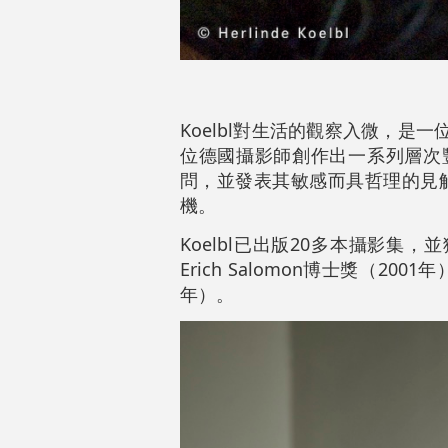
Koelbl對生活的觀察入微，
位德國攝影師創作出一系列層次
問，並發表其敏感而具哲理的見解
機。
Koelbl已出版20多本攝影集
Erich Salomon博士獎（2
年）。