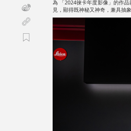
為 「2024徠卡年度影像」的
見，顯得既神秘又神奇，兼具抽