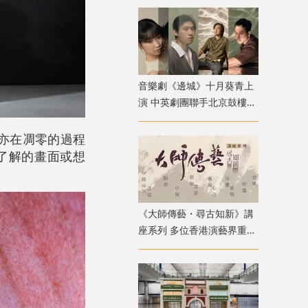
音樂劇《邊城》十月葵青上
演 中英劇團聯手北京鼓樓西
戲劇 演繹湘西純美與遺憾
時亦在凋零的過程
了解的畫面或想
《大師傳藝・尋古知新》講
座系列 多位香港演藝界重量
級嘉賓登場