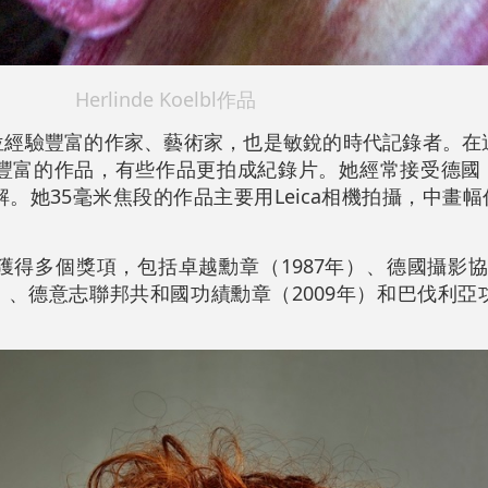
Herlinde Koelbl作品
是一位經驗豐富的作家、藝術家，也是敏銳的時代記錄者。在
豐富的作品，有些作品更拍成紀錄片。她經常接受德國
。她35毫米焦段的作品主要用Leica相機拍攝，中畫
，並獲得多個獎項，包括卓越勳章（1987年）、德國攝影協
001年）、德意志聯邦共和國功績勳章（2009年）和巴伐利亞