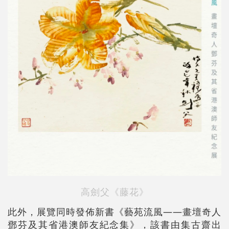
高劍父《藤花》
此外，展覽同時發佈新書《藝苑流風——畫壇奇人
鄧芬及其省港澳師友紀念集》，該書由集古齋出