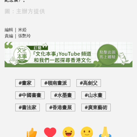
圖：主辦方提供
編輯 | 米婭
責編 | 張艷玲
#畫家
#嶺南畫派
#高劍父
#中國書畫
#水墨畫
#山水畫
#書法家
#香港畫展
#廣東藝術