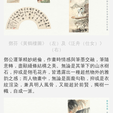
鄧芬《黃鶴樓圖》（左）及《泛舟（仕女）》
（右）
鄧公運筆精妙絕倫，作畫時情感與筆墨交融，筆隨
意轉，盡顯綫條結構之美。無論是其筆下的山水樹
石，抑或是翎毛花卉，皆透露出一種超然物外的雅
韵之感；而人物畫中，無論是面龐勾勒，抑或是衣
紋渲染，兼具明人風骨，又能超於前賢，獨樹一
幟，自成一派。