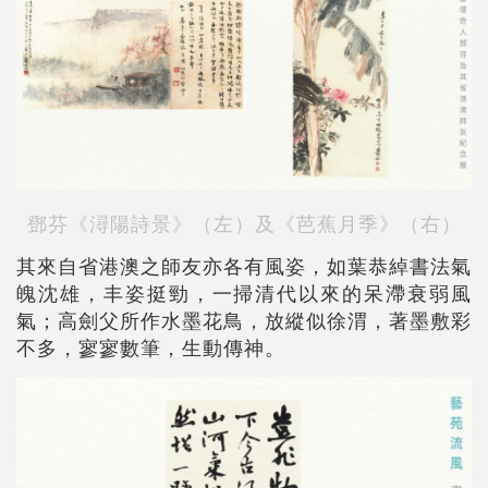
鄧芬《潯陽詩景》（左）及《芭蕉月季》（右）
其來自省港澳之師友亦各有風姿，如葉恭綽書法氣
魄沈雄，丰姿挺勁，一掃清代以來的呆滯衰弱風
氣；高劍父所作水墨花鳥，放縱似徐渭，著墨敷彩
不多，寥寥數筆，生動傳神。