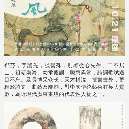
鄧芬，字誦先，號曇殊，别署從心先生、二不居
士，祖籍南海。幼承庭訓，聰慧異常，詩詞歌賦過
目不忘。及長博采众长，天才橫溢，擅書畫外，更
精於詩文、曲藝及雕刻，對中國傳統藝術有極大貢
獻，為近現代廣東畫壇的代表性人物之一。