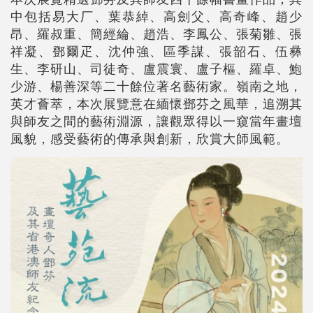
中包括易大厂、葉恭綽、高劍父、高奇峰、趙少
昂、羅叔重、簡經綸、趙浩、李鳳公、張菊雛、張
祥凝、鄧爾疋、沈仲強、區季謀、張韶石、伍彝
生、李研山、司徒奇、盧震寰、盧子樞、羅卓、鮑
少游、楊善深等二十餘位著名藝術家。嶺南之地，
英才薈萃，本次展覽意在緬懷鄧芬之風華，追溯其
與師友之間的藝術淵源，讓觀眾得以一窺當年畫壇
風貌，感受藝術的傳承與創新，欣賞大師風範。