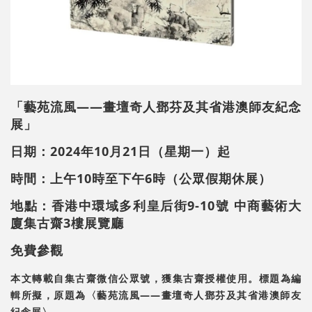
「藝苑流風——畫壇奇人鄧芬及其省港澳師友紀念
展」
日期：2024年10月21日（星期一）起
時間：上午10時至下午6時（公眾假期休展）
地點：香港中環域多利皇后街9-10號 中商藝術大
廈集古齋3樓展覽廳
免費參觀
本文轉載自集古齋微信公眾號，獲集古齋授權使用。標題為編
輯所擬，原題為〈藝苑流風——畫壇奇人鄧芬及其省港澳師友
紀念展〉。