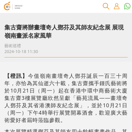
集古齋將辦畫壇奇人鄧芬及其師友紀念展 展現
嶺南畫派名家風華
藝術巡禮
2024-10-18 11:30
【橙訊】
今值嶺南畫壇奇人鄧芬誕辰一百三十周
年，亦恰為其仙逝六十載，集古齋攜手鍾氏藝術將
於10月21日（周一）起在香港中環中商藝術大廈
集古齋3樓展覽廳欣然呈獻「藝苑流風——畫壇奇
人鄧芬及其省港澳師友紀念展」，並於10月21日
（周一）下午4時舉行展覽開幕酒會，歡迎廣大藝
術愛好者屆時蒞臨參觀。
本次展覽精選鄧芬及其師友四十餘幅書畫作品，其