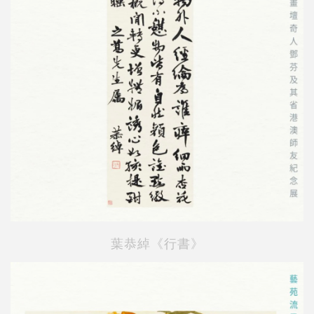
葉恭綽《行書》