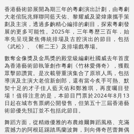
香港藝術節展開為期三年的粵劇演出計劃，由粵劇
大老倌阮兆輝聯同藍天佑、黎耀威及梁煒康攜手策
劃及主演，透過多齣精心編排的劇目，探索粵劇發
展的更多可能性。2025年，三年粵歷三百年．始
率先呈現聚焦傳統排場及古腔演出的節目，包括
《武松》、《斬二王》及排場戲專場。
數奪金像獎及金馬獎的殿堂級編劇杜國威去年首度
為香港藝術節執筆創作粵劇《竹林愛傳奇》，獲觀
眾擊節讚賞。是次載譽重演集合了原班人馬，包括
導演及主演大老倌新劍郎，還有當今炙手可熱、默
契十足的才子佳人藍天佑和鄭雅琪，再度囑目登
場！值得注意的是，本節目門票於2024年8月13
日起在城市售票網公開發售，但第五十三屆香港藝
術節優先預訂並不包括此節目。
舞蹈方面，從精緻優雅的布農維爾舞蹈風格、充滿
震撼力的阿根廷踢踏馬蘭波舞，到向傳奇芭蕾舞偶