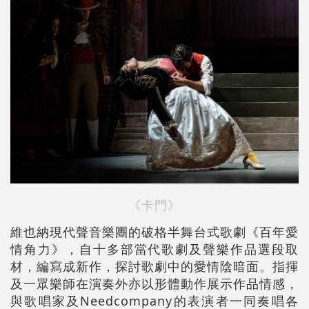
《卡門》
維也納現代聲音樂團的破格半舞台式歌劇《百年愛
情角力》，自十多部當代歌劇及聲樂作品選段取
材，編寫成新作，探討歌劇中的愛情陰暗面。指揮
及一眾樂師在演奏外亦以形體動作展示作品情感，
與歌唱家及Needcompany的表演者一同奏唱各