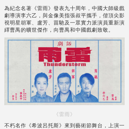
為紀念名著《雷雨》發表九十周年，中國大師級戲
劇導演李六乙，與金像美指張叔平攜手，偕頂尖影
視明星胡軍、盧芳、苗馳及一眾實力派演員重新演
繹曹禺的曠世傑作，向曹禺和中國戲劇致敬。
《雷雨》
不朽名作《希波呂托斯》來到藝術節舞台，上演一