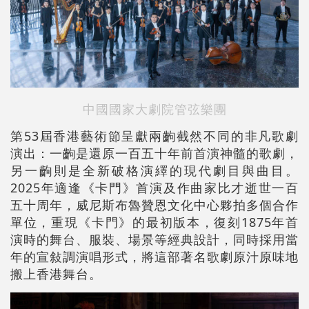
中國國家大劇院管弦樂團
第53屆香港藝術節呈獻兩齣截然不同的非凡歌劇
演出：一齣是還原一百五十年前首演神髓的歌劇，
另一齣則是全新破格演繹的現代劇目與曲目。
2025年適逢《卡門》首演及作曲家比才逝世一百
五十周年，威尼斯布魯贊恩文化中心夥拍多個合作
單位，重現《卡門》的最初版本，復刻1875年首
演時的舞台、服裝、場景等經典設計，同時採用當
年的宣敍調演唱形式，將這部著名歌劇原汁原味地
搬上香港舞台。