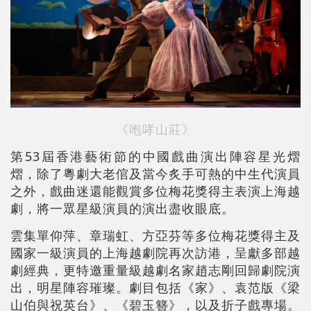
《咆哮山莊》
第53屆香港藝術節的中國戲曲演出陣容星光熠
熠，除了粵劇大老倌及當今炙手可熱的中生代演員
之外，戲曲迷還能觀賞多位梅花獎得主表演上海越
劇，將一眾星級演員的演出盡收眼底。
雲集單仰萍、章瑞虹、方亞芬等多位梅花獎得主及
國家一級演員的上海越劇院再次訪港，呈獻多部越
劇經典，更特邀重量級越劇名家趙志剛回歸劇院演
出，明星陣容璀璨。劇目包括《家》、袁范版《梁
山伯與祝英台》、《碧玉簪》，以及折子戲專場。