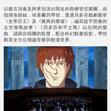
以鑑古演奏及跨界別演出聞名的島嶼管弦樂團，由
指揮洛朗絲．埃基爾貝帶領，透過貝多芬戲劇樂章
《史蒂芬王》及《雅典的廢墟》，編寫超乎想像的
太空激戰故事！《貝多芬和平之戰》以壯闊的樂
曲、誦調合唱團的歌聲，配合科幻動畫投影，帶領
觀眾全方位飛越音樂與動漫世界。