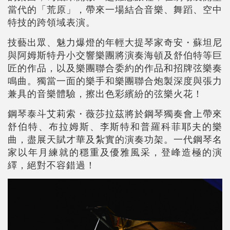
當代的「荒原」，帶來一場結合音樂、舞蹈、空中
特技的跨領域表演。
技藝出眾、魅力爆燈的年輕大提琴家奇安・蘇坦尼
與阿姆斯特丹小交響樂團將演奏海頓及舒伯特等巨
匠的作品，以及樂團聯合委約的作品和招牌弦樂奏
鳴曲。獨當一面的樂手和樂團聯合炮製深度與張力
兼具的音樂體驗，擦出色彩繽紛的弦樂火花！
鋼琴泰斗艾莉索・薇莎拉茲將於鋼琴獨奏會上帶來
舒伯特、布拉姆斯、李斯特和普羅科菲耶夫的樂
曲，盡展天賦才華及紮實的演奏功架。一代鋼琴名
家以年月練就的穩重及優雅風采，登峰造極的演
繹，絕對不容錯過！