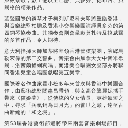
萊茲致敬，獻上他以至巴赫、貝多芬、德布西、貝
爾格的精采作品。
蜚聲國際的鋼琴才子柯列斯尼科夫即將重臨香港，
與音樂總監柏鵬及香港小交響樂團演繹貝多芬的第
四鋼琴協奏曲。其獨奏會則會呈獻莫扎特及拉威爾
的多首作品，令人期待。
意大利指揮大師加蒂將率領香港管弦樂團，演繹馬
勒宏偉的第三交響曲。音樂會由加拿大女中音米歇
爾．洛茜爾擔綱獨唱，而港樂合唱團女聲部亦將聯
同香港兒童合唱團獻唱第五樂章。
國際著名作曲家瞿小松多年來首次與香港中樂團合
作，由藝術總監閻惠昌帶領，與女高音龔麗妮攜手
帶來《虞姬夢》，從傳統的兒女情長、英雄氣短之
中，尋求「兵氣銷為日月光」的普世之願，達至古
曲新編的「和之境」。
第53屆香港藝術節還將帶來兩套音樂劇場節目，