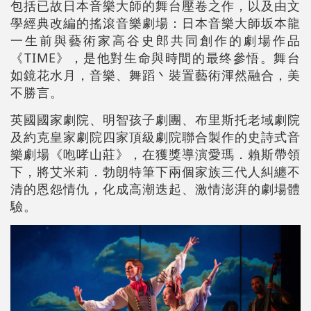
包括已故日本音樂大師的舞台壓卷之作，以及由文
學經典改編的搖滾音樂劇場：日本音樂大師坂本龍
一生前與藝術家高谷史郎共同創作的劇場作品
《TIME》，是他對生命與時間的最终參悟。舞台
如鏡花水月，音樂、舞蹈丶裝置藝術渾然融合，美
不勝言。
英國國家劇院、明智孩子劇團、布里斯托老域劇院
及約克皇家劇院四家頂級劇院聯合製作的史詩式音
樂劇場《咆哮山莊》，在獲獎導演愛瑪．賴斯帶領
下，將艾米莉．勃朗特筆下兩個家族三代人糾纏不
清的恩怨情仇，化成高潮迭起、激情澎湃的劇場體
驗。