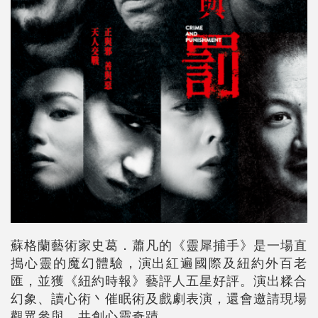
蘇格蘭藝術家史葛．蕭凡的《靈犀捕手》是一場直
搗心靈的魔幻體驗，演出紅遍國際及紐約外百老
匯，並獲《紐約時報》藝評人五星好評。演出糅合
幻象、讀心術丶催眠術及戲劇表演，還會邀請現場
觀眾參與，共創心靈奇蹟。