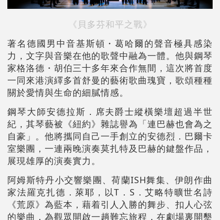
《貝多芬和平之戰》
著名德國男中音基斯頓・葛哈爾的聲音極具感染
力，文字與音樂在他的歌聲中融為一體。他與鋼琴
家格洛德・胡伯三十多年來合作無間，這次將首度
一同來港演繹多首舒曼的藝術歌曲瑰寶，歌頌種種
關於愛情與生命的細膩情感。
鋼琴大師安德拉斯．席夫爵士縱橫樂壇超過半世
紀，其琴藝被《紐約》雜誌譽為「連巴赫也會為之
自豪」。他將攜同自己一手創立的安德烈．巴爾卡
室樂團，一連兩晚演奏莫扎特及巴赫的鍵盤作品，
展現雄厚的演奏實力。
阿姆斯特丹小交響樂團、荷蘭ISH舞集、伊朗作曲
家法羅克扎德．萊耶，以T．S．艾略特曠世名詩
《荒原》為藍本，藉着引人入勝的舞步、扣人心弦
的樂曲，為觀眾開啟一趟難忘旅程，在劇場裏開墾