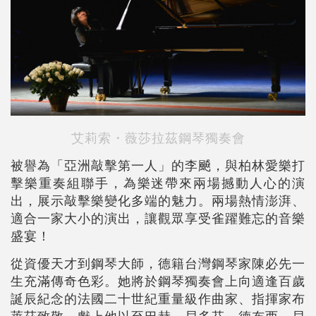
艾莉索・薇莎拉茲鋼琴獨奏會
被譽為「亞洲敲擊第一人」的李飇，與柏林愛樂打
擊樂重奏組聯手，為樂迷帶來兩場撼動人心的演
出，展示敲擊樂變化多端的魅力。兩場熱情澎湃、
適合一家大小的演出，讓觀眾享受雀躍難忘的音樂
盛宴！
從資優天才到鋼琴大師，德籍台灣鋼琴家陳必先一
生充滿傳奇色彩。她將於鋼琴獨奏會上向適逢百歲
誕辰紀念的法國二十世紀重量級作曲家、指揮家布