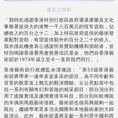
盧景文致辭
「我特此感謝香港特別行政區政府通過康樂及文化
事務署提供大約港幣一千八百萬元的恆常資助，佔
總收入約百分之十二，加上特區政府提供的藝術發
展配對資助，有望提供額外約百分之二十的收入。
我亦借此機會衷心感謝所有贊助機構和捐助者，並
特別鳴謝香港賽馬會慈善信託基金，他們自香港藝
術節於1973年成立至今一直與我們同行。」
香港藝術節行政總監余潔儀說：「第53屆香港藝
術節將帶來一連串多姿多采的節目，為不同年齡和
背景的觀眾送上難忘的觀演體驗。云云亮點當中包
括一系列有關奇幻和冒險的精采節目：部分演出利
用了虛擬實境及擴增實境等科技，部分則向較傳統
的木偶與馬戲藝術借鏡。藝術節也很高興能夠一如
既往，繼續帶來眾多頂尖國際和本地藝術家的大師
級演出。此外，藝術節還將呈獻一系列受中國和西