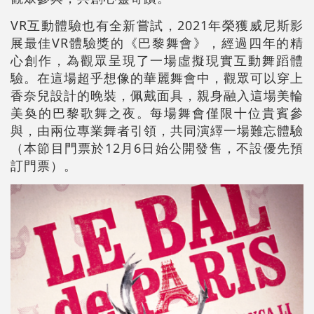
VR互動體驗也有全新嘗試，2021年榮獲威尼斯影
展最佳VR體驗獎的《巴黎舞會》，經過四年的精
心創作，為觀眾呈現了一場虛擬現實互動舞蹈體
驗。在這場超乎想像的華麗舞會中，觀眾可以穿上
香奈兒設計的晚裝，佩戴面具，親身融入這場美輪
美奐的巴黎歌舞之夜。每場舞會僅限十位貴賓參
與，由兩位專業舞者引領，共同演繹一場難忘體驗
（本節目門票於12月6日始公開發售，不設優先預
訂門票）
。