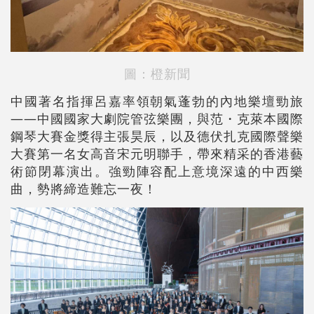
圖：橙新聞
中國著名指揮呂嘉率領朝氣蓬勃的內地樂壇勁旅
——中國國家大劇院管弦樂團，與范・克萊本國際
鋼琴大賽金獎得主張昊辰，以及德伏扎克國際聲樂
大賽第一名女高音宋元明聯手，帶來精采的香港藝
術節閉幕演出。強勁陣容配上意境深遠的中西樂
曲，勢將締造難忘一夜！