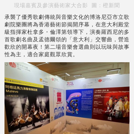
現場嘉賓及參演藝術家大合影 圖：橙新聞
承襲了優秀歌劇傳統與音樂文化的博洛尼亞市立歌
劇院樂團將為香港藝術節揭開序幕，在意大利殿堂
級指揮家杜拿多・倫澤第領導下，演奏羅西尼的多
首歌劇名曲及孟德爾頌的「意大利」交響曲，營造
歡欣的開幕夜！第二場音樂會選曲則以玩味與故事
性為主，適合家庭觀眾欣賞。