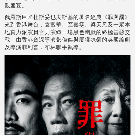
觀盛宴。
俄羅斯巨匠杜斯妥也夫斯基的著名經典《罪與罰》
來到香港舞台，袁富華、區嘉雯、梁天尺及一眾本
地實力派演員合力演繹一場黑色幽默的終極善惡交
戰，由香港資深導演鄧偉傑與屢獲殊榮的英國編劇
及導演菲利普．布林聯手執導。