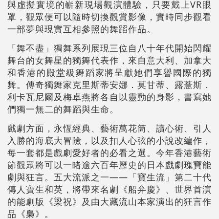
與虛擬實境的嶄新現場觀演體驗，只要戴上VR眼
罩，觀眾便可以隨時切換觀賞影像，實時同步觀看
一部夢與現實互相參照的舞蹈作品。
「舞不盡」獨舞系列展現三位自八十年代開始閃耀
舞台的女舞星的獨舞代表作，來自意大利、加拿大
和香港的殿堂級舞蹈家將呈獻她們享譽國際的獨
舞。傳奇獨舞家克里斯蒂安娜．莫甘蒂、露薏斯．
利卡瓦尼爾及梅卓燕將各自以靈動的身影，書寫她
們獨一無二的舞蹈與生命。
戲劇方面，永恆經典、藝術萬花筒、讀心術、引人
入勝的海底大冒險，以及扣人心弦的小說改編作，
每一套都是戲劇愛好者的必看之選。今年香港藝術
節觀眾將可以一睹逾六百年歷史的日本戲劇瑰寶能
劇與狂言。五大流派之一——「寶生流」第二十代
傳人寶生和英，將帶來名劇《船弁慶》、世界首演
的能劇版《梁祝》及由大藏流山本家演出的狂言作
品《梟》。