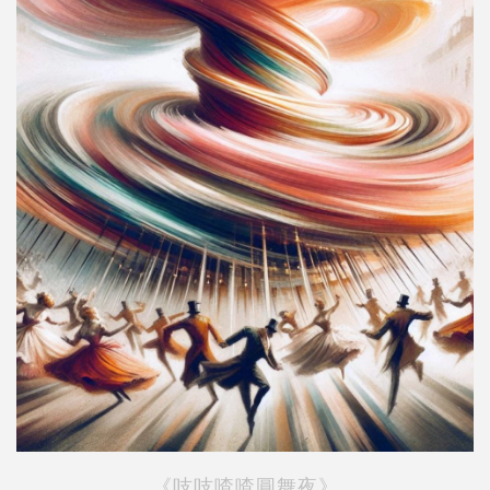
《吱吱喳喳圓舞夜》