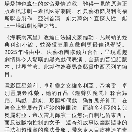
場愛神也瘋狂的致命愛情遊戲。難得一見的原裝正
版希臘悲劇由希臘國家劇院、雅典藝術節與利高福
斯聯合製作，亞洲首演，劇力萬鈞丶直探人性，獻
上一場戲劇朝聖之旅。
《海底兩萬里》改編自法國文豪儒勒．凡爾納的經
典科幻小說，並榮獲莫里哀戲劇獎最佳視覺獎。
2025年將由中、法藝術團隊傾力合作，呈現逗趣
劇情與令人驚嘆的黑光戲偶表演，全新的普通話版
本，世界首演。此製作為賽馬會藝貫中西系列的節
目。
電影巨星差利．卓別靈之女維多利亞．帝埃雷．卓
別靈屢獲殊榮，她的作品《鐘聲與魔咒》糅合舞
蹈、馬戲、默劇、形體和偶戲，猶如鬼斧神工，在
舞台上施展奇異巧妙的掩眼法。而維多利亞的女兒
奧麗莉亞．帝埃雷則飾演一位無法自制地偷東西，
而反被贓物控制的女子。這奇幻故事以幽默諧趣的
手法和超現實的魔法景象，帶來令人目眩神迷的奇