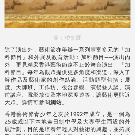
圖：橙新聞
除了演出外，藝術節亦舉辦一系列豐富多元的「加
料節目」和外展及教育活動：加料節目──演出內
外，更見精采香港藝術節遠不止於舞台演出。「加
料節目」每年為觀眾提供更多角度和渠道，深入了
解作品及藝術家的創作點滴。活動類型包括：展
覽、大師班、工作坊、後台參觀、演後藝人談、演
前講座、電影放映及本地深度遊等，讓藝術更貼近
大眾。詳情可參閱
網站
。
香港藝術節青少年之友於1992年成立，是一個為
25歲或以下本地全日制中學及大專學生而設的外
展計劃，目的是培養年輕人對藝術的興趣，並拓展