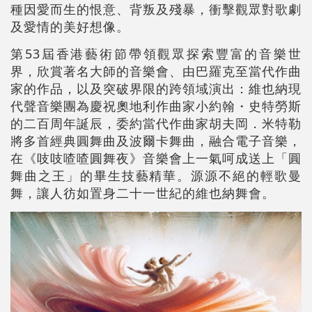
種因愛而生的恨意、背叛及殘暴，衝擊觀眾對歌劇
及愛情的美好想像。
第53屆香港藝術節帶領觀眾探索豐富的音樂世
界，欣賞著名大師的音樂會、由巴羅克至當代作曲
家的作品，以及突破界限的跨領域演出：維也納現
代聲音樂團為慶祝奧地利作曲家小約翰・史特勞斯
的二百周年誕辰，委約當代作曲家胡夫岡．米特勒
將多首經典圓舞曲及波爾卡舞曲，融合電子音樂，
在《吱吱喳喳圓舞夜》音樂會上一氣呵成送上「圓
舞曲之王」的畢生技藝精華。源源不絕的輕歌曼
舞，讓人彷如置身二十一世紀的維也納舞會。