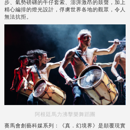
步、氣勢磅礴的牛仔套索、澎湃激昂的鼓聲，加上
精心編排的燈光設計，俘虜世界各地的觀眾，令人
無法抗拒。
阿根廷馬力沸擊樂舞蹈團
賽馬會創藝科媒系列：《真．幻境界》是顛覆現實