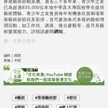
香港藝術節觀眾層。過去三十多年來，青少年之友
已為超過835,000位本地中學及大專院校學生提供
藝術體驗。青少年之友會員每年有機會欣賞兩場香
港藝術節節目及彩排，並可參加各式各樣的藝術增
潤活動，如工作坊、講座、後台參觀等，提升其藝
術鑒賞能力。詳情請參閱
網站
。
圖：主辦方提供
編輯 | 羅茜
責編 | 米婭
#藝術
#香港藝術節
#節目
#雷雨
#罪與罰
#網上訂票