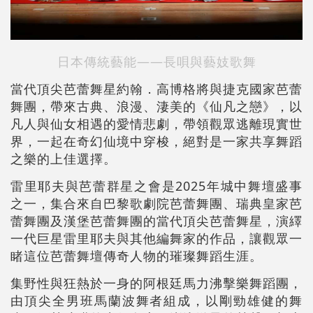
日本傳統藝能——長唄與藝妓歌舞
當代頂尖芭蕾舞星約翰．高博格將與捷克國家芭蕾
舞團，帶來古典、浪漫、淒美的《仙凡之戀》，以
凡人與仙女相遇的愛情悲劇，帶領觀眾逃離現實世
界，一起在奇幻仙境中穿梭，絕對是一家共享舞蹈
之樂的上佳選擇。
雷里耶夫與芭蕾群星之會是2025年城中舞壇盛事
之一，集合來自巴黎歌劇院芭蕾舞團、瑞典皇家芭
蕾舞團及漢堡芭蕾舞團的當代頂尖芭蕾舞星，演繹
一代巨星雷里耶夫與其他編舞家的作品，讓觀眾一
睹這位芭蕾舞壇傳奇人物的璀璨舞蹈生涯。
集野性與狂熱於一身的阿根廷馬力沸擊樂舞蹈團，
由頂尖全男班馬蘭波舞者組成，以剛勁雄健的舞