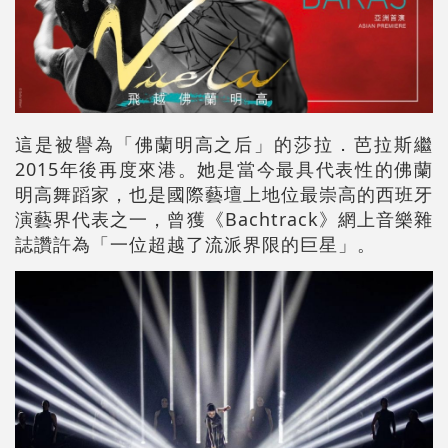
這是被譽為「佛蘭明高之后」的莎拉．芭拉斯繼
2015年後再度來港。她是當今最具代表性的佛蘭
明高舞蹈家，也是國際藝壇上地位最崇高的西班牙
演藝界代表之一，曾獲《Bachtrack》網上音樂雜
誌讚許為「一位超越了流派界限的巨星」。