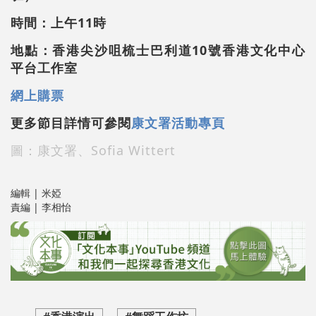
時間：上午11時
地點：香港尖沙咀梳士巴利道10號香港文化中心
平台工作室
網上購票
更多節目詳情可參閱
康文署活動專頁
圖：康文署、Sofia Wittert
編輯 | 米婭
責編 | 李相怡