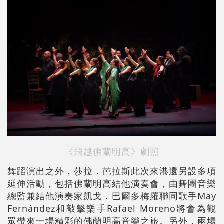
《飛越佛蘭明高》劇照
舞蹈演出之外，莎拉．芭拉斯此次來港還另設多項
延伸活動，包括佛蘭明高結他演奏會，由舞團音樂
總監兼結他演奏家凱戈．巴爾多梅羅聯同歌手May
Fernández和敲擊樂手Rafael Moreno將會為觀
眾帶來一場精彩的佛蘭明高音樂之旅。另外，兩場