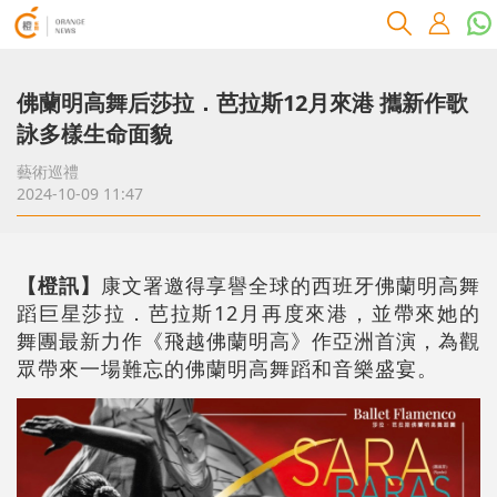
佛蘭明高舞后莎拉．芭拉斯12月來港 攜新作歌
詠多樣生命面貌
藝術巡禮
2024-10-09 11:47
【橙訊】
康文署邀得享譽全球的西班牙佛蘭明高舞
蹈巨星莎拉．芭拉斯12月再度來港，並帶來她的
舞團最新力作《飛越佛蘭明高》作亞洲首演，為觀
眾帶來一場難忘的佛蘭明高舞蹈和音樂盛宴。