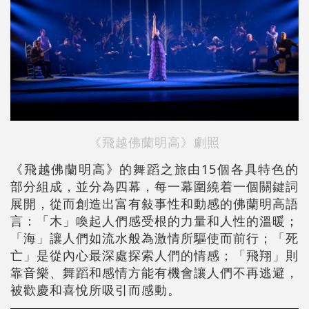
《飛越佛蘭明高》劇照
《飛越佛蘭明高》的舞蹈之旅由15個各具特色的
部分組成，並分為四幕，每一幕圍繞着一個關鍵詞
展開，從而創造出富有敍事性和動感的佛蘭明高語
言：「木」喚起人們感受根的力量和人性的溫暖；
「海」讓人們如流水般為激情所驅使而前行；「死
亡」是從內心最深處探索人們的情感；「飛翔」則
靠音樂、舞蹈和感情方能有機會讓人們不再逃避，
被歡慶和喜悅所吸引而感動。