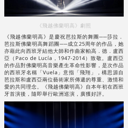
《飛越佛蘭明高》劇照
《飛越佛蘭明高》是慶祝芭拉斯的舞團──莎拉．
芭拉斯佛蘭明高舞蹈團──成立25周年的作品，她
亦藉此向西班牙結他大師和作曲家帕高．德．盧西
亞（Paco de Lucía，1947-2014）致敬。盧西亞
的作品對佛蘭明高音樂產生革命性影響，是次作品
的西班牙名稱「Vuela」意指「飛翔」，構思源自
芭拉斯和盧西亞兩位藝術家所傳遞的尊重、激情和
愛的共同理念。《飛越佛蘭明高》自本年初在西班
牙首演後，隨即舉行歐洲巡演，廣獲好評。