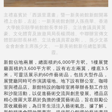
主禮嘉賓於「西源里選畫」暨一新美術館新館開幕
禮上合影，左起：一新美術館創辦人孫燕華、香港
大學饒宗頤學術館館長李焯芬、立法會議員黃英
豪、文化體育及旅遊局局長楊潤雄、中聯辦宣傳文
體部副部長林枬、立法會議員霍啟剛，、孫少文基
金會創會主席孫少文、 一新美術館新任總監劉鳳
霞。
新館佔地兩層，總面積約6,000平方呎。1樓展覽
廳面積約3,600平方呎，設有右左兩翼，樓底3.5
米，可靈活展示約60件藝術品，包括大型作品，
展覽廳同時可作演講場地。地下設有辦公室、咖啡
室與禮品店。新館特設的咖啡室將舉辦各類工作坊
和沙龍活動，以促進藝術交流與創意發展。禮品店
精心搜羅大眾易於負擔的優質藝術品，旨在鼓勵公
眾收藏藝術，為日常生活注入藝術氣息。據了解，
新館稍後會開放圖書室，提供部分館藏的藝術書籍