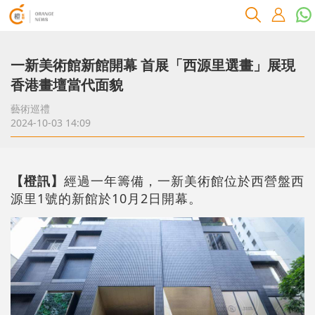
一新美術館新館開幕 首展「西源里選畫」展現
香港畫壇當代面貌
藝術巡禮
2024-10-03 14:09
【橙訊】
經過一年籌備，一新美術館位於西營盤西
源里1號的新館於10月2日開幕。