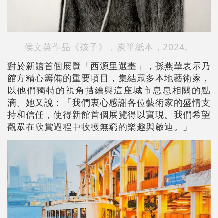
侯文英作品《孩子》，炭筆紙本，2024。
對於新館首個展覽「西源里選畫」，孫燕華表示乃
館方精心籌備的重要項目，集結眾多本地藝術家，
以他們獨特的視角描繪與這座城市息息相關的點
滴。她又說：「我們衷心感謝各位藝術家的盛情支
持和信任，使得新館首個展覽得以實現。我們希望
觀眾在欣賞過程中收穫無窮的樂趣與啟迪。」