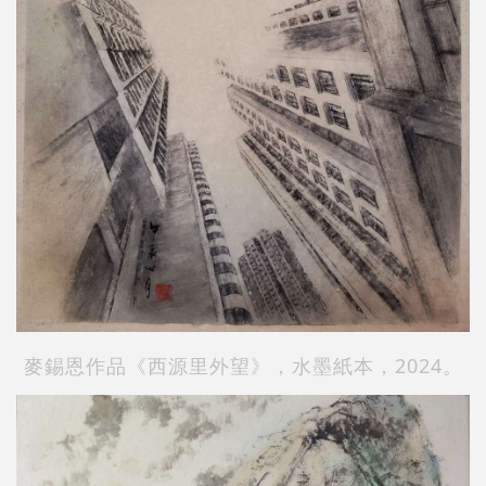
麥錫恩作品《西源里外望》，水墨紙本，2024。