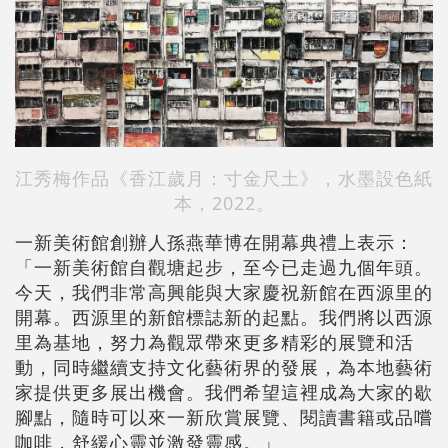
江秀梅作品《香江歲月：寸金尺土》，水墨設色紙
本，2022。
一新美術館創辦人孫燕華博在開幕典禮上表示：
「一新美術館自觀塘起步，至今已走過九個年頭。
今天，我們非常高興能與大家慶祝新館在西源里的
開幕。西源里的新館標誌新的起點。我們將以西源
里為基地，努力為觀眾帶來更多精彩的展覽和活
動，同時繼續支持文化藝術界的發展，為本地藝術
家提供更多展出機會。我們希望這裡成為大家的歇
腳點，隨時可以來一新欣賞展覽、閱讀書籍或品嚐
咖啡，舒緩心靈並激發靈感。」