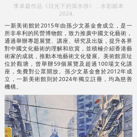
李卓庭作品《日光下的深水埗》，水彩紙本
2024。
一新美術館於2015年由孫少文基金會成立，是一
所非牟利的民營博物館，致力推廣中國文化藝術，
通過舉辦專題展覽、講座、研究及出版，提升各界
對中國文化藝術的理解和欣賞，並積極介紹香港藝
術家的成就，推動本地藝術文化發展。美術館原址
位於觀塘，曾舉辦59個展覽及超過100場文化講
座，免費對公眾開放。孫少文基金會於2012年成
立，一新美術館則於2024年獨立註冊，均為慈善
機構。