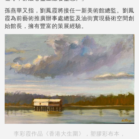
孫燕華又指，劉鳳霞將接任一新美術館總監。劉鳳
霞為前藝術推廣辦事處總監及油街實現藝術空間創
始館長，擁有豐富的策展經驗。
李彩霞作品《香港大生圍》，塑膠彩布本，