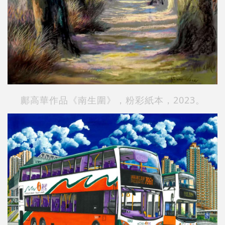
鄺高華作品《南生圍》，粉彩紙本，2023。