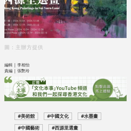
圖：主辦方提供
編輯 | 李相怡
責編 | 張艷玲
#美術館
#中國文化
#水墨畫
#中國藝術
#西源里選畫