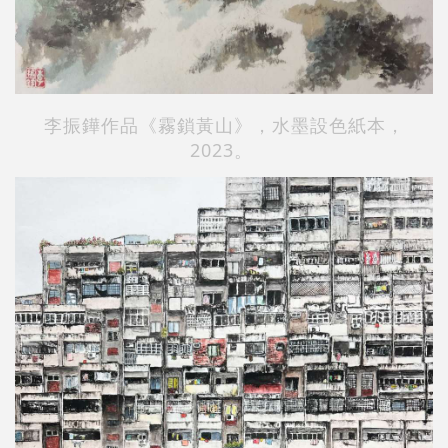
李振鏵作品《霧鎖黃山》，水墨設色紙本，
2023。