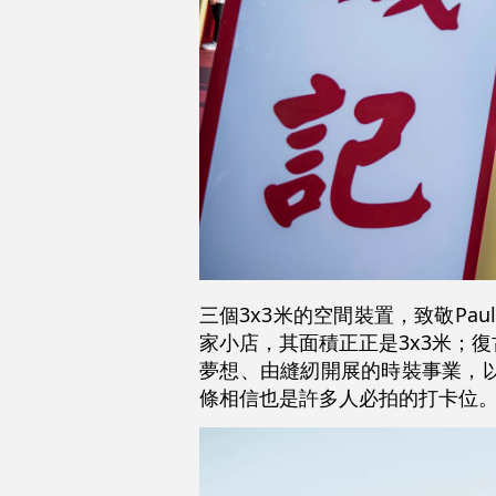
三個3x3米的空間裝置，致敬Paul S
家小店，其面積正正是3x3米；
夢想、由縫紉開展的時裝事業，
條相信也是許多人必拍的打卡位