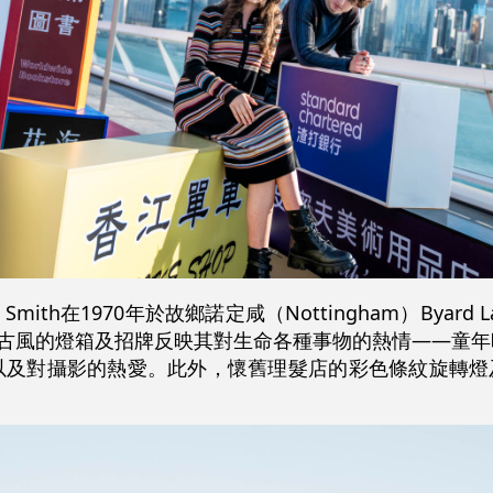
mith在1970年於故鄉諾定咸（Nottingham）Byard 
復古風的燈箱及招牌反映其對生命各種事物的熱情——童
以及對攝影的熱愛。此外，懷舊理髮店的彩色條紋旋轉燈
。