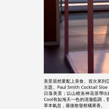
美景當然要配上美食。首次來到亞
主題。Paul Smith Cockt
日落美景；以山楂洛神花茶帶出酸甜味道，
Cool有如海天一色的清澈藍調
草本氣息，最後散發柑橘果香。