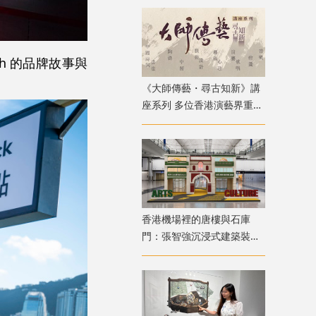
ith 的品牌故事與
《大師傳藝・尋古知新》講
座系列 多位香港演藝界重量
級嘉賓登場
香港機場裡的唐樓與石庫
門：張智強沉浸式建築裝置
重構港滬記憶