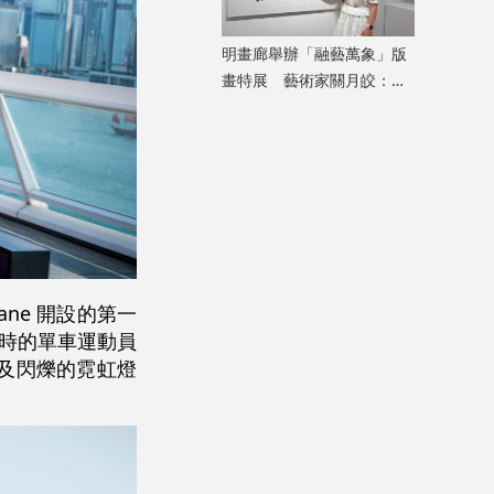
明畫廊舉辦「融藝萬象」版
畫特展 藝術家關月皎：從
小處着眼，先打動自己
Lane 開設的第一
年時的單車運動員
及閃爍的霓虹燈