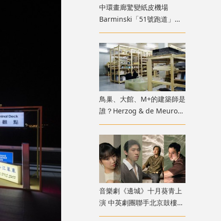
中環畫廊驚變紙皮機場
Barminski「51號跑道」用
紙箱建造星際航廈
鳥巢、大館、M+的建築師是
誰？Herzog & de Meuron
展覽9月M+揭開創作過程
音樂劇《邊城》十月葵青上
演 中英劇團聯手北京鼓樓西
戲劇 演繹湘西純美與遺憾