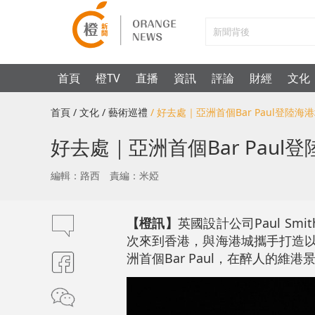
首頁
橙TV
直播
資訊
評論
財經
文化
首頁
/ 文化
/ 藝術巡禮
/ 好去處｜亞洲首個Bar Paul登
好去處｜亞洲首個Bar Pau
編輯：路西
責編：米婭
【橙訊】
英國設計公司Paul 
次來到香港，與海港城攜手打造以本地
洲首個Bar Paul，在醉人的