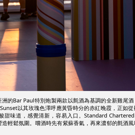
洲的Bar Paul特別炮製兩款以氈酒為基調的全新雞尾
ail Sloe Sunset以其玫瑰色澤呼應黃昏時分的赤紅晚霞，
感覺清新，容易入口。Standard Chartered Cock
，營造輕鬆氛圍。嚐酒時先有紫蘇香氣，再來濃郁的氈酒