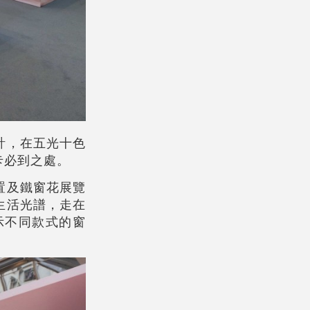
計，在五光十色
卡必到之處。
置及鐵窗花展覽
生活光譜，走在
示不同款式的窗