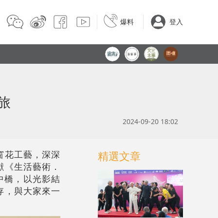
爆料
登入
旅
2024-09-20 18:02
窗花工藝，深深
精選文章
獻《生活藝術．
及中橋，以光影結
存，與大家來一