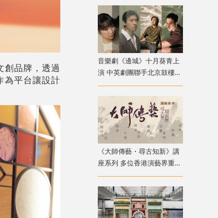
音樂劇《邊城》十月葵青上
文創品牌，透過
演 中英劇團聯手北京鼓樓西
作為平台讓設計
戲劇 演繹湘西純美與遺憾
《大師傳藝・尋古知新》講
座系列 多位香港演藝界重量
級嘉賓登場