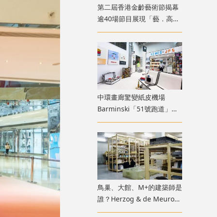
第二屆香港金齡藝術節揭幕
逾40場節目展現「藝．高齡
膽大」生命力
中環畫廊驚變紙皮機場
Barminski「51號跑道」用
紙箱建造星際航廈
鳥巢、大館、M+的建築師是
誰？Herzog & de Meuron
展覽9月M+揭開創作過程