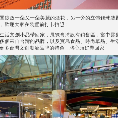
置綻放一朵又一朵美麗的煙花，另一旁的立體觸球裝
，歡迎大家在裝置前打卡拍照！
生活文創小品帶回家，展覽會將設有銷售區，當中雲
多個來自台灣的品牌，以及寶島食品、時尚單品、生
更多台灣文創潮流品牌的特色，將心頭好帶回家。