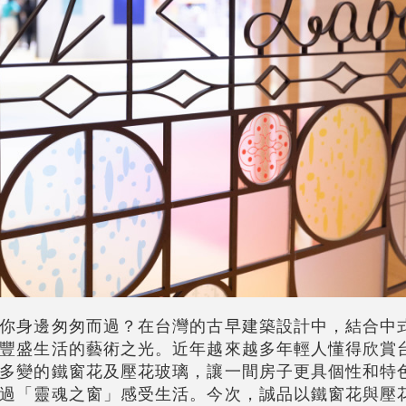
你身邊匆匆而過？在台灣的古早建築設計中，結合中
豐盛生活的藝術之光。近年越來越多年輕人懂得欣賞
多變的鐵窗花及壓花玻璃，讓一間房子更具個性和特
過「靈魂之窗」感受生活。今次，誠品以鐵窗花與壓