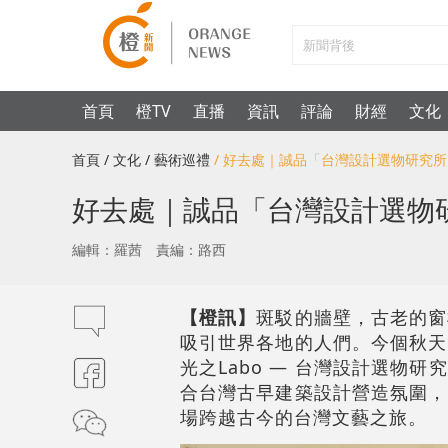
首頁
橙TV
直播
資訊
評論
財經
文化
首頁
/ 文化
/ 藝術巡禮
/ 好去處｜誠品「台灣設計選物研究
好去處｜誠品「台灣設計選物
編輯：羅茜
責編：路西
【橙訊】
斑駁的牆壁，古老的窗
吸引世界各地的人們。今個秋天
光之Labo — 台灣設計選物
合台灣古早建築設計營造氛圍，
場跨越古今的台灣文藝之旅。