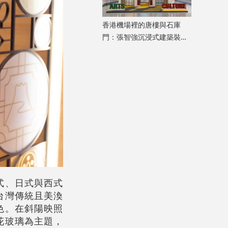
香港機場裡的唐樓與石庫
門：張智強沉浸式建築裝置
重構港滬記憶
式、日式與西式
台灣傳統且美渙
色。在斜陽映照
花玻璃為主題，