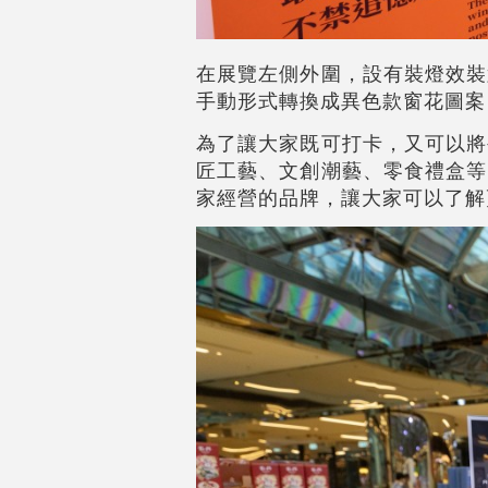
在展覽左側外圍，設有裝燈效裝
手動形式轉換成異色款窗花圖案
為了讓大家既可打卡，又可以將
匠工藝、文創潮藝、零食禮盒等
家經營的品牌，讓大家可以了解