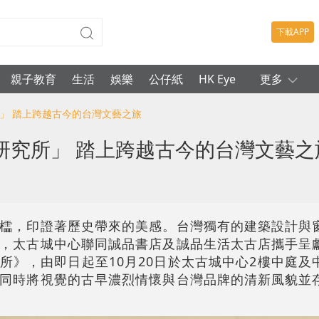
下載APP
親子教育
生活
娛樂
公仔紙
HK Eye
更多
所」 踏上跨越古今的台灣文藝之旅
研究所」 踏上跨越古今的台灣文藝之
櫺，印證著歷史帶來的美感。台灣獨有的建築設計與
，太古城中心聯同誠品書店及誠品生活太古店攜手呈
研究所》，由即日起至10月20日於太古城中心2樓中庭
同時將視覺的古早濃烈情懷與台灣品牌的清新風貌並