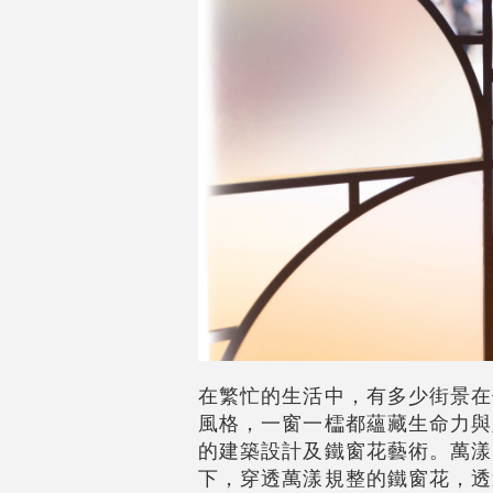
在繁忙的生活中，有多少街景在
風格，一窗一櫺都蘊藏生命力與
的建築設計及鐵窗花藝術。萬漾
下，穿透萬漾規整的鐵窗花，透