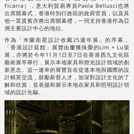
Ficarra），意大利貿易專員Paola Bellusci也將
出席開幕式，香港特別行政區的政府官員，以及其
他一眾貴賓亦將出席開幕禮，一同支持香港作為亞
洲主要設計中心的地位。
作為「米蘭衛星設計收藏25週年展」的序幕，
「香港設計延館」展覽由屢獲殊榮的Lim + Lu策
展，亦將於今年11月1日至7日在香港西九文化區
藝術展亭舉行，展示本地家具和燈光設計領域的創
新意念。這一連串的展覽旨在促進本地與國際的設
計精英交流，鼓勵新晉人才，加深對設計文化的了
解和欣賞，並表揚和展示本地在家具和照明設計領
域的設計先驅。