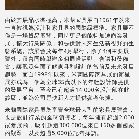
由於其展品水準極高，米蘭家具展自1961年以來
一直被視為設計和家具界的國際級標準。家具展不
僅是一場貿易展覽，同時更是個能夠加速商業發
展，擴大行業關係，和提供對未來生活新視野的生
態系統。該展會於每年4月舉行，除了4個主要展
覽外，還會同時舉辦多個周邊活動、會議和發佈
會，讓觀眾全面了解家具和設計的當前及未來發展
趨勢。而自1998年以來，米蘭國際家具展的衛星
展亦成為一個為全球35歲以下的年輕設計師提供
的發展平台，至今已有超過14,000名設計師在此
參展，並為公司尋找新人才提供參考依據。
米蘭國際家具展為享譽全球最大型的家具展覽會，
也是設計行業的全球領導者，每年擁有超過2,000
家參展商，吸引超過300,000位來自160多個國家
的觀眾，以及超過5,000位記者採訪。