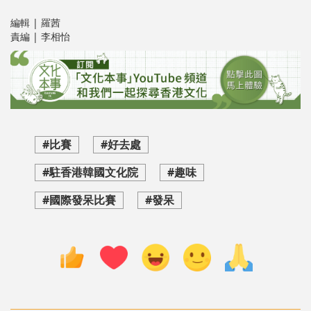
編輯 | 羅茜
責編 | 李相怡
#比賽
#好去處
#駐香港韓國文化院
#趣味
#國際發呆比賽
#發呆