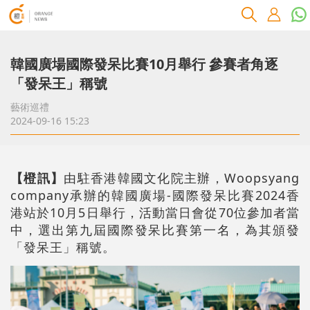
韓國廣場國際發呆比賽10月舉行 參賽者角逐
「發呆王」稱號
藝術巡禮
2024-09-16 15:23
【橙訊】
由駐香港韓國文化院主辦，Woopsyang
company承辦的韓國廣場-國際發呆比賽2024香
港站於10月5日舉行，活動當日會從70位參加者當
中，選出第九屆國際發呆比賽第一名，為其頒發
「發呆王」稱號。