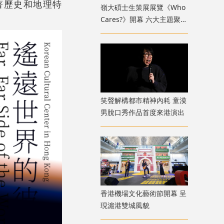
隨著歷史和地理特
嶺大碩士生策展展覽《Who
Cares?》開幕 六大主題聚焦
新一代策展人多元關懷視野
笑聲解構都市精神內耗 童漠
男脫口秀作品首度來港演出
香港機場文化藝術節開幕 呈
現滬港雙城風貌