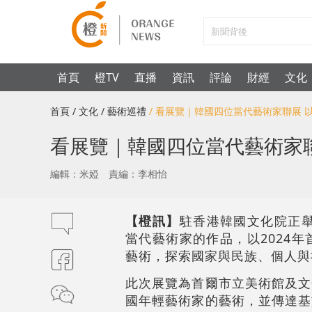
首頁
橙TV
直播
資訊
評論
財經
文化
首頁
/ 文化
/ 藝術巡禮
/ 看展覽｜韓國四位當代藝術家聯展
看展覽｜韓國四位當代藝術家
編輯：米婭
責編：李相怡
【橙訊】
駐香港韓國文化院正舉
當代藝術家的作品，以2024
藝術，探索國家與民族、個人與
此次展覽為首爾市立美術館及文
國年輕藝術家的藝術，並傳達基