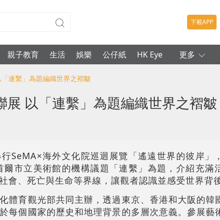
下載APP
親子教育
生活
娛樂
公仔紙
HK Eye
更多
 以「連繫」為題編織世界之褶皺
聯展 以「連繫」為題編織世界之褶皺
行SeMA×海外文化院巡迴展覽「遙遠世界的彼岸」
年首爾市立美術館的機構議題「連繫」為題，介紹充滿
社會、死亡與生命等界線，讓觀者認識並感受世界背
化體育觀光部共同主辦，透過東京、香港和大阪的韓
於每個國家的歷史和地理背景的多層次意義。參展藝