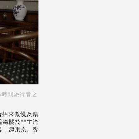
法時間旅行者之
會招來傲慢及錯
編織關於非主流
發，經東京、香