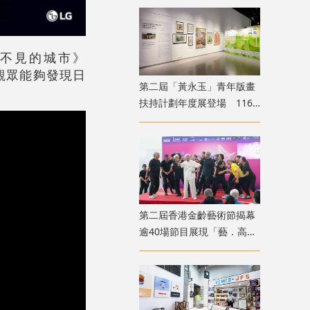
不見的城市》
觀眾能夠發現日
第二屆「黃永玉」青年版畫
扶持計劃年度展登場 116
位青年創作者共展版畫新貌
第二屆香港金齡藝術節揭幕
逾40場節目展現「藝．高齡
膽大」生命力