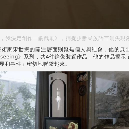
，我決定創作一齣戲劇》，
捕捉少數民族語言消失現
藝術家宋世振的關注層面則聚焦個人與社會，他的展
e way to seeing》系列，共4件錄像裝置作品。他的作
界和事件」密切地聯繫起來。