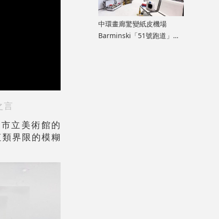
中環畫廊驚變紙皮機場
Barminski「51號跑道」用
紙箱建造星際航廈
之言
爾市立美術館的
i關注這類界限的模糊