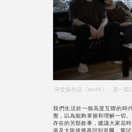
宋世振作品《work》，是一
我們生活於一個高度互聯的時
覺，以為能夠掌握和理解一切。
存在的另類敘事，建議大家花時
港及大阪後將再回到首爾，嘗試描