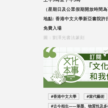
（星期日及公眾假期開放時間為
地點: 香港中文大學新亞書院
免費入場
圖：劉澤光書法篆刻
#香港中文大學
#當代藝術
#古今相生——筆墨、物質性及多