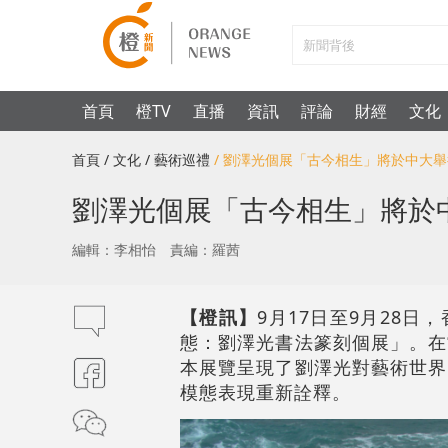
首頁
橙TV
直播
資訊
評論
財經
文化
首頁
/ 文化
/ 藝術巡禮
/ 劉澤光個展「古今相生」將於中大
劉澤光個展「古今相生」將於
編輯：李相怡
責編：羅茜
【橙訊】
9月17日至9月28
態：劉澤光書法篆刻個展」。在
本展覽呈現了劉澤光對藝術世界
模態表現重新詮釋。