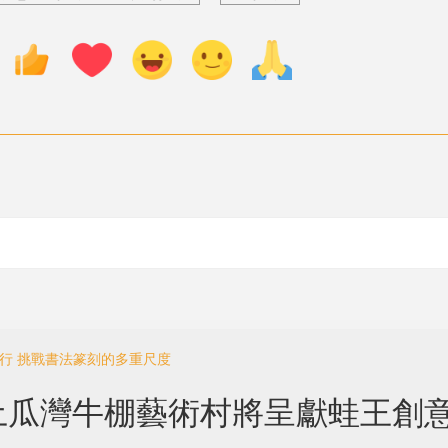
舉行 挑戰書法篆刻的多重尺度
土瓜灣牛棚藝術村將呈獻蛙王創