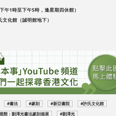
下午1時至下午5時，逢星期四休館）
許氏文化館（誠明館地下）
#書法
#篆刻
#新亞書院
#許氏文化館
模態：劉澤光書法篆刻個展
#劉澤光