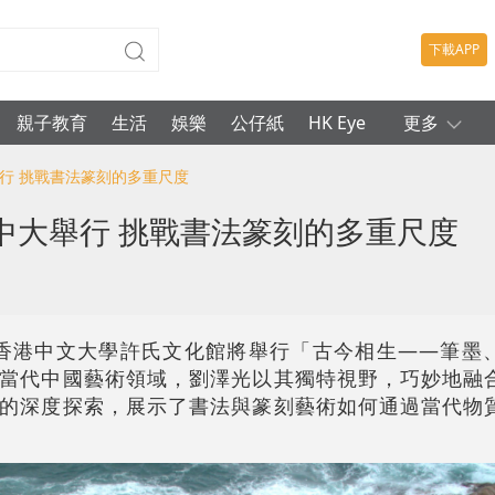
下載APP
親子教育
生活
娛樂
公仔紙
HK Eye
更多
舉行 挑戰書法篆刻的多重尺度
中大舉行 挑戰書法篆刻的多重尺度
日，香港中文大學許氏文化館將舉行「古今相生——筆墨
當代中國藝術領域，劉澤光以其獨特視野，巧妙地融
的深度探索，展示了書法與篆刻藝術如何通過當代物