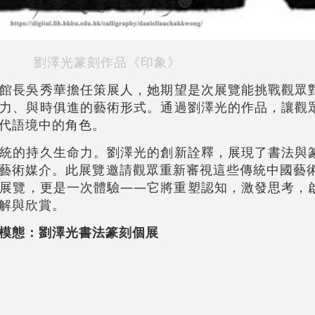
劉澤光篆刻作品《印象》
館長吳秀華擔任策展人，她期望是次展覽能挑戰觀眾
力、與時俱進的藝術形式。通過劉澤光的作品，讓觀
代語境中的角色。
統的持久生命力。劉澤光的創新詮釋，展現了書法與
藝術媒介。此展覽邀請觀眾重新審視這些傳統中國藝術
展覽，更是一次體驗——它將重塑認知，激發思考，
解與欣賞。
模態：劉澤光書法篆刻個展