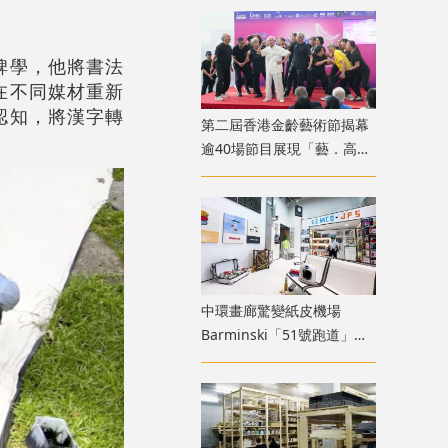
碑學，他將書法
在不同媒材重新
認知，將漢字轉
第二屆香港金齡藝術節揭幕
逾40場節目展現「藝．高齡
膽大」生命力
中環畫廊驚變紙皮機場
Barminski「51號跑道」用
紙箱建造星際航廈