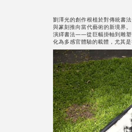
劉澤光的創作根植於對傳統書法
與篆刻推向當代藝術的新境界。
演繹書法——從巨幅掛軸到雕塑
化為多感官體驗的載體，尤其是