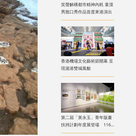
笑聲解構都市精神內耗 童漠
男脫口秀作品首度來港演出
香港機場文化藝術節開幕 呈
現滬港雙城風貌
第二屆「黃永玉」青年版畫
扶持計劃年度展登場 116
位青年創作者共展版畫新貌