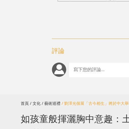
評論
首頁
/ 文化
/ 藝術巡禮
/ 劉澤光個展「古今相生」將於中大
如孩童般揮灑胸中意趣：