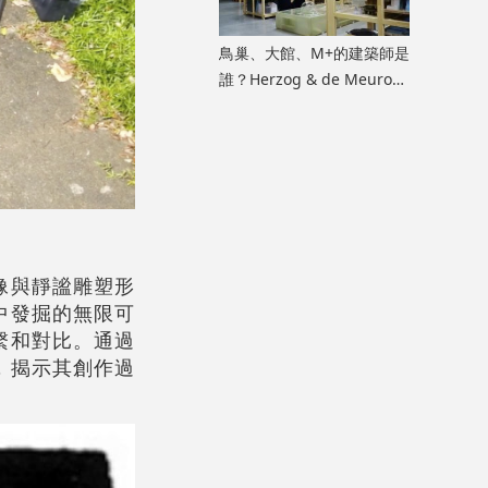
鳥巢、大館、M+的建築師是
誰？Herzog & de Meuron
展覽9月M+揭開創作過程
像與靜謐雕塑形
中發掘的無限可
繫和對比。通過
，揭示其創作過