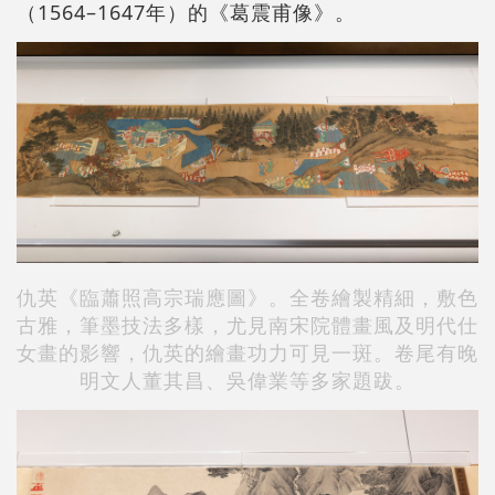
（1564–1647年）的《葛震甫像》。
仇英《臨蕭照高宗瑞應圖》。全卷繪製精細，敷色
古雅，筆墨技法多樣，尤見南宋院體畫風及明代仕
女畫的影響，仇英的繪畫功力可見一斑。卷尾有晚
明文人董其昌、吳偉業等多家題跋。