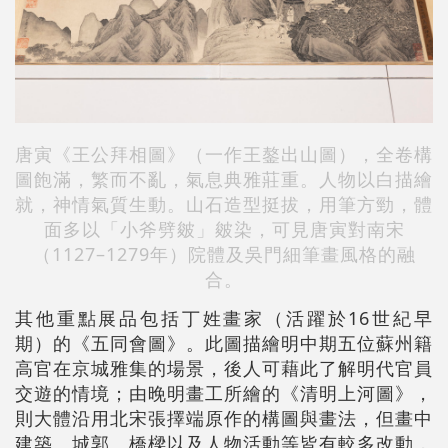
唐寅《王公拜相圖》（一作王鏊出山圖），全卷構
圖飽滿，繁而不亂，氣息典雅莊重。人物以白描繪
就，神情氣質生動。山石造型挺拔，用筆方勁，體
面多以「小斧劈皴」皴染，可見唐寅對南宋
（1127–1279年）院體及吳門細筆畫風格的融
合。
其他重點展品包括丁姓畫家（活躍於16世紀早
期）的《五同會圖》。此圖描繪明中期五位蘇州籍
高官在京城雅集的場景，後人可藉此了解明代官員
交遊的情境；由晚明畫工所繪的《清明上河圖》，
則大體沿用北宋張擇端原作的構圖與畫法，但畫中
建築、城郭、橋樑以及人物活動等皆有較多改動，