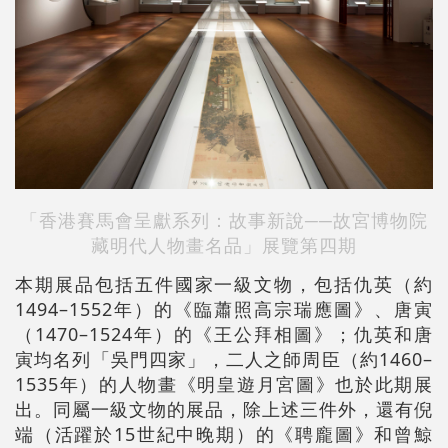
「香港賽馬會呈獻系列：故事新說──故宮博物院
藏明代人物畫名品」展覽第四期
本期展品包括五件國家一級文物，包括仇英（約
1494–1552年）的《臨蕭照高宗瑞應圖》、唐寅
（1470–1524年）的《王公拜相圖》；仇英和唐
寅均名列「吳門四家」，二人之師周臣（約1460–
1535年）的人物畫《明皇遊月宮圖》也於此期展
出。同屬一級文物的展品，除上述三件外，還有倪
端（活躍於15世紀中晚期）的《聘龐圖》和曾鯨