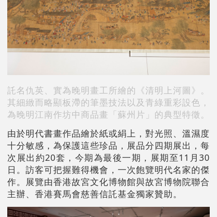
託名仇英、實為晚明畫工所繪的《清明上河圖》。
其細緻而略顯板滯的筆墨技法以及青綠重彩設色，
為晚明江南作坊中商品畫「蘇州片」的典型特徵。
由於明代書畫作品繪於紙或絹上，對光照、溫濕度
十分敏感，為保護這些珍品，展品分四期展出，每
次展出約20套，今期為最後一期，展期至11月30
日。訪客可把握難得機會，一次飽覽明代名家的傑
作。展覽由香港故宮文化博物館與故宮博物院聯合
主辦、香港賽馬會慈善信託基金獨家贊助。