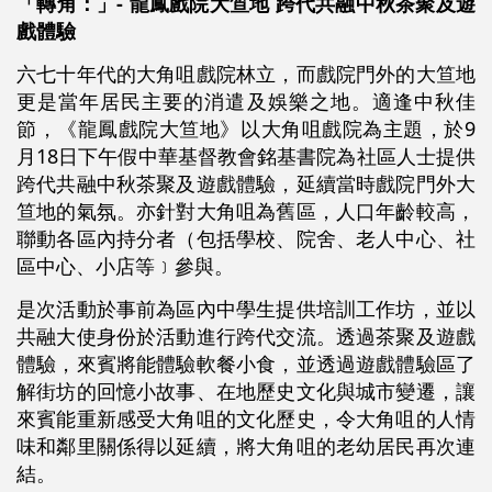
「轉角：」- 龍鳳戲院大笪地 跨代共融中秋茶聚及遊
戲體驗
六七十年代的大角咀戲院林立，而戲院門外的大笪地
更是當年居民主要的消遣及娛樂之地。適逢中秋佳
節，《龍鳳戲院大笪地》以大角咀戲院為主題，於9
月18日下午假中華基督教會銘基書院為社區人士提供
跨代共融中秋茶聚及遊戲體驗，延續當時戲院門外大
笪地的氣氛。亦針對大角咀為舊區，人口年齡較高，
聯動各區內持分者（包括學校、院舍、老人中心、社
區中心、小店等﹞參與。
是次活動於事前為區內中學生提供培訓工作坊，並以
共融大使身份於活動進行跨代交流。透過茶聚及遊戲
體驗，來賓將能體驗軟餐小食，並透過遊戲體驗區了
解街坊的回憶小故事、在地歷史文化與城市變遷，讓
來賓能重新感受大⻆咀的文化歷史，令大⻆咀的人情
味和鄰里關係得以延續，將大⻆咀的老幼居民再次連
結。