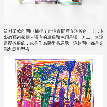
質料柔軟的圍巾捕捉了維港夜間煙花璀璨的一刻，i-
dArt藝術家個人獨有的筆觸和色調是獨一無二。無論
是配襯服飾，或是作為藝術品展示，這款圍巾都是充
滿創意和型格。