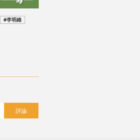
#李明維
評論