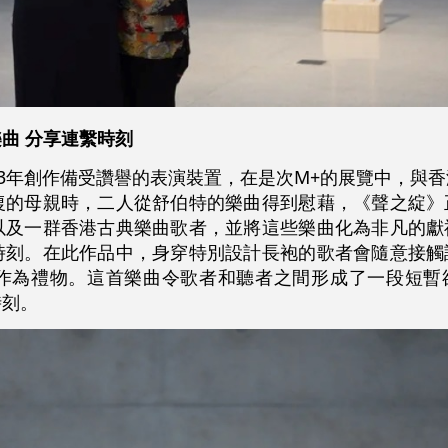
曲 分享連繫時刻
13年創作備受讚譽的表演裝置，在是次M+的展覽中，
與香
復的母親時，二人從舒伯特的樂曲得到慰藉，《聲之綻》
以及一群香港古典樂曲歌者，並將這些樂曲化為非凡的獻
時刻。在此作品中，身穿特別設計長袍的歌者會隨意接觸
作為禮物。這首樂曲令歌者和聽者之間形成了一段短暫
時刻。