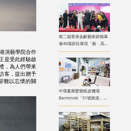
第二屆香港金齡藝術節揭幕
逾40場節目展現「藝．高齡
膽大」生命力
港演藝學院合作
正是受此經驗啟
禮，為人們帶來
訪客，提出贈予
卻難以忘懷的關
中環畫廊驚變紙皮機場
Barminski「51號跑道」用
紙箱建造星際航廈