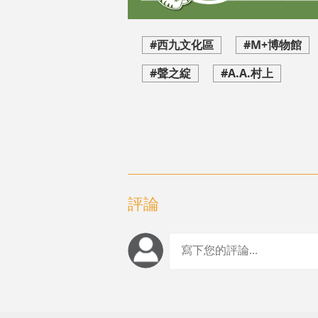
#西九文化區
#M+博物館
#聲之綻
#A.A.村上
評論