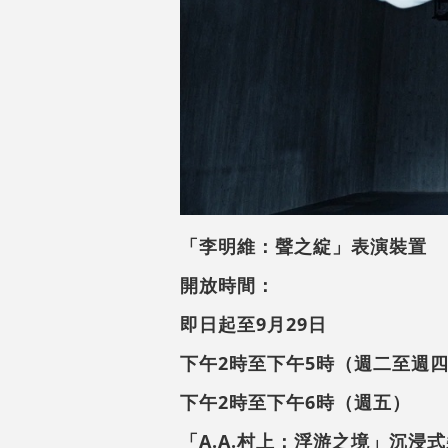
「李明維：聲之綻」表演裝置
開放時間：
即日起至9月29日
下午2時至下午5時（週二至週
下午2時至下午6時（週五）
「A.A.村上：浮游之境」沉浸