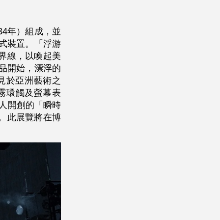
84年）組成，並
浸式裝置。「浮游
界線，以喚起美
作品開始，漂浮的
見於亞洲藝術之
霧環觸及螢幕表
人開創的「瞬時
。此展覽將在博