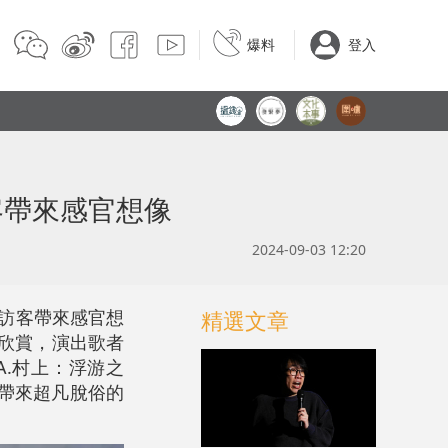
爆料
登入
客帶來感官想像
2024-09-03 12:20
訪客帶來感官想
精選文章
士欣賞，演出歌者
.村上：浮游之
帶來超凡脫俗的