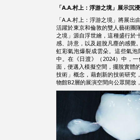
「A.A.村上：浮游之境」展示沉
「A.A.村上：浮游之境」將展出由
活躍於東京和倫敦的雙人藝術團隊
之境」源自浮世繪，這種盛行於
感、詩意，以及超脫凡塵的感覺。
虹彩氣泡爆裂成雲朵。這些氣泡
中。在《日渡》（2024）中
面，便邁入模擬空間，擺脫實體
技術」概念，藉創新的技術研究
物館B2層的展演空間向公眾開放，