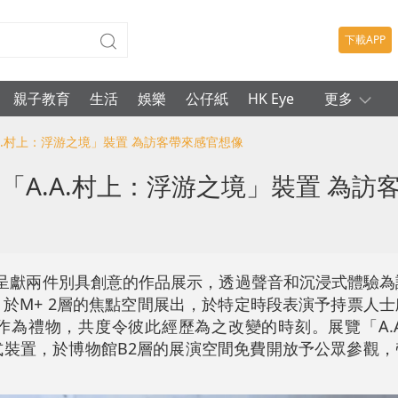
下載APP
親子教育
生活
娛樂
公仔紙
HK Eye
更多
.A.村上：浮游之境」裝置 為訪客帶來感官想像
「A.A.村上：浮游之境」裝置 為訪
+呈獻兩件別具創意的作品展示，透過聲音和沉浸式體驗為
於M+ 2層的焦點空間展出，於特定時段表演予持票人
作為禮物，共度令彼此經歷為之改變的時刻。展覽「A.A
式裝置，於博物館B2層的展演空間免費開放予公眾參觀，