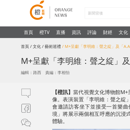
首頁
橙TV
直播
資訊
評論
財經
文化
首頁
/ 文化
/ 藝術巡禮
/ M+呈獻「李明維：聲之綻」及「A
M+呈獻「李明維：聲之綻」及
編輯：路西
責編：李相怡
【橙訊】
當代視覺文化博物館M
像。表演裝置「李明維：聲之綻」
會邀請訪客坐下並接受一首樂曲
境」將展示兩個相互呼應的沉浸
體驗。