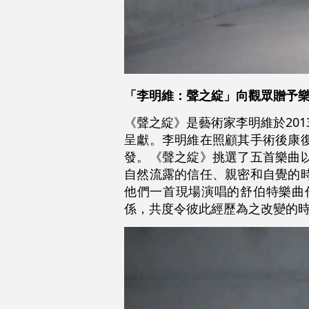
「李明維：聲之綻」向觀眾贈予樂
《聲之綻》是藝術家李明維於20
呈獻
。李明維在照顧其手術後康
發。《聲之綻》挑選了五首樂曲
自然流露的信任、親密和自覺的
他們一首現場演唱的舒伯特樂曲
係，共度令彼此經歷為之改變的