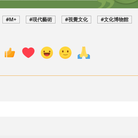
#M+
#現代藝術
#視覺文化
#文化博物館