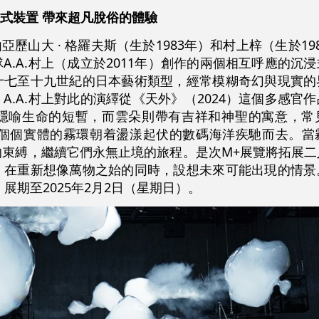
浸式裝置 帶來超凡脫俗的體驗
亞歷山大 · 格羅夫斯（生於1983年）和村上梓（生於19
A.A.村上（成立於2011年）創作的兩個相互呼應的沉
十七至十九世紀的日本藝術類型，經常模糊奇幻與現實的
A.A.村上對此的演繹從《天外》（2024）這個多感官
隱喻生命的短暫，而雲朵則帶有吉祥和神聖的寓意，常
，一個個實體的霧環朝着盪漾起伏的數碼海洋疾馳而去。當
的束縛，繼續它們永無止境的旅程。是次M+展覽將拓展二
，在重新想像萬物之始的同時，設想未來可能出現的情景
展期至2025年2月2日（星期日）。