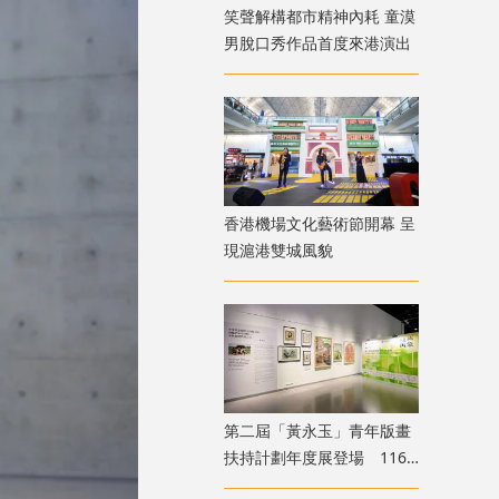
笑聲解構都市精神內耗 童漠
男脫口秀作品首度來港演出
香港機場文化藝術節開幕 呈
現滬港雙城風貌
第二屆「黃永玉」青年版畫
扶持計劃年度展登場 116
位青年創作者共展版畫新貌