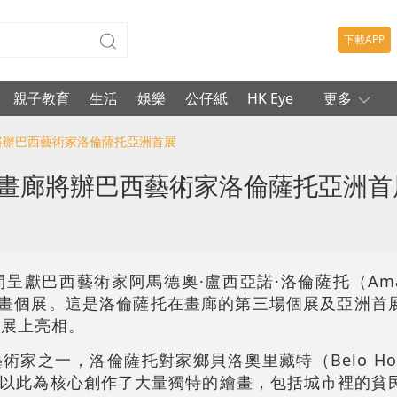
下載APP
親子教育
生活
娛樂
公仔紙
HK Eye
更多
廊將辦巴西藝術家洛倫薩托亞洲首展
納畫廊將辦巴西藝術家洛倫薩托亞洲首
獻巴西藝術家阿馬德奧·盧西亞諾·洛倫薩托（Amadeo
995）的繪畫個展。這是洛倫薩托在畫廊的第三場個展及亞洲
年展上亮相。
家之一，洛倫薩托對家鄉貝洛奧里藏特（Belo Hori
以此為核心創作了大量獨特的繪畫，包括城市裡的貧