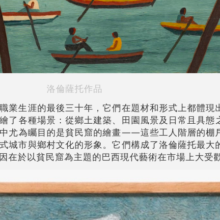
洛倫薩托作品
職業生涯的最後三十年，它們在題材和形式上都體現
繪了各種場景：從鄉土建築、田園風景及日常且具態
中尤為矚目的是貧民窟的繪畫——這些工人階層的棚
式城市與鄉村文化的形象。它們構成了洛倫薩托最大
因在於以貧民窟為主題的巴西現代藝術在市場上大受