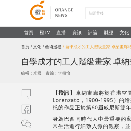
首頁
橙TV
直播
資訊
評論
財經
文化
首頁
/ 文化
/ 藝術巡禮
/ 自學成才的工人階級畫家 卓納畫
自學成才的工人階級畫家 卓
編輯：米婭
責編：李相怡
【橙訊】
卓納畫廊將於香港空間呈
Lorenzato，1900-1
托的作品正於第60屆威尼斯雙
身為巴西同時代人中最重要的藝術
常生活進行細致入微的觀察，並