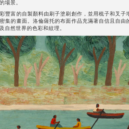
的場景。
彩豐富的自製顏料由刷子塗刷創作，並用梳子和叉子
密集的畫面。洛倫薩托的布面作品充滿著自信且自由
及自然世界的色彩和紋理。