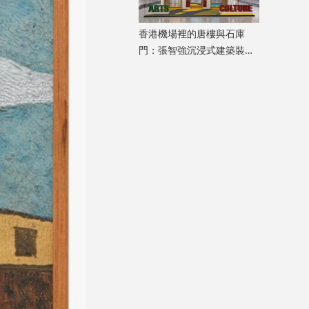
香港機場裡的唐樓與石庫
門：張智強沉浸式建築裝置
重構港滬記憶