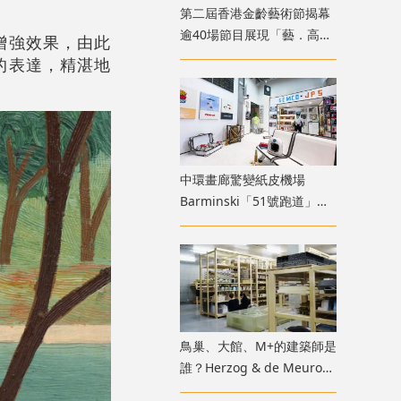
第二屆香港金齡藝術節揭幕
逾40場節目展現「藝．高齡
增強效果，由此
膽大」生命力
的表達，精湛地
中環畫廊驚變紙皮機場
Barminski「51號跑道」用
紙箱建造星際航廈
鳥巢、大館、M+的建築師是
誰？Herzog & de Meuron
展覽9月M+揭開創作過程