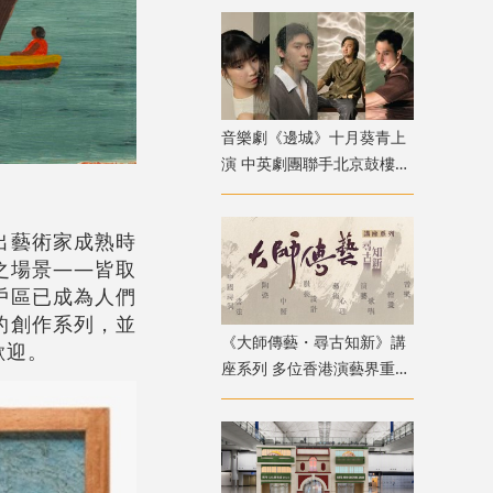
音樂劇《邊城》十月葵青上
演 中英劇團聯手北京鼓樓西
戲劇 演繹湘西純美與遺憾
出藝術家成熟時
之場景——皆取
戶區已成為人們
的創作系列，並
《大師傳藝・尋古知新》講
歡迎。
座系列 多位香港演藝界重量
級嘉賓登場