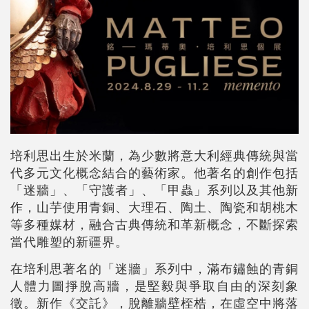
培利思出生於米蘭，為少數將意大利經典傳統與當
代多元文化概念結合的藝術家。他著名的創作包括
「迷牆」、「守護者」、「甲蟲」系列以及其他新
作，山芋使用青銅、大理石、陶土、陶瓷和胡桃木
等多種媒材，融合古典傳統和革新概念，不斷探索
當代雕塑的新疆界。
在培利思著名的「迷牆」系列中，滿布鏽蝕的青銅
人體力圖掙脫高牆，是堅毅與爭取自由的深刻象
徵。新作《交託》，脫離牆壁桎梏，在虛空中將落