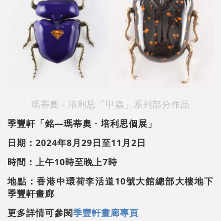
瑪蒂奧 ‧ 培利思「甲蟲」系列部分作品
季豐軒「銘—瑪蒂奧 · 培利思個展」
日期：2024年8月29日至11月2日
時間：上午10時至晚上7時
地點：香港中環荷李活道10號大館總部大樓地下
季豐軒畫廊
更多詳情可參閱
季豐軒畫廊專頁