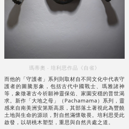
瑪蒂奧 ‧ 培利思作品《自省》
而他的「守護者」系列則取材自不同文化中代表守
護者的圖騰形象，包括古代中國戰士、瑪雅諸神
等，象徵著古今祈願神靈保佑、家園安穩的普世渴
求。新作「大地之母」（Pachamama）系列，靈
感來自南美洲安第斯高原，其部落土著視此為豐饒
土地與生命的源頭，對自然滿懷敬畏。培利思受此
啟發，以胡桃木塑型，重思與自然共處之道。