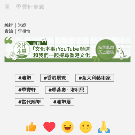
圖：季豐軒畫廊
編輯 | 米婭
責編 | 李相怡
#雕塑
#香港展覽
#意大利藝術家
#季豐軒
#瑪蒂奧 · 培利思
#當代雕塑
#雕塑展