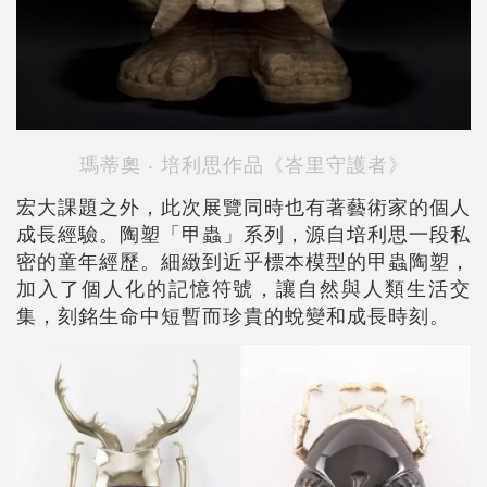
瑪蒂奧 ‧ 培利思作品
《峇里守護者》
宏大課題之外，此次展覽同時也有著藝術家的個人
成長經驗。陶塑「甲蟲」系列，源自培利思一段私
密的童年經歷。細緻到近乎標本模型的甲蟲陶塑，
加入了個人化的記憶符號，讓自然與人類生活交
集，刻銘生命中短暫而珍貴的蛻變和成長時刻。