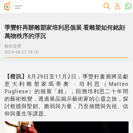
季豐軒再辦雕塑家培利思個展 看雕塑如何銘刻
萬物秩序的浮沉
藝術巡禮
2024-08-27 18:16
【橙訊】
8月29日至11月2日，季豐軒畫廊將呈獻
意大利雕塑家瑪蒂奧 · 培利思（Matteo
Pugliese）的個展「銘」，回溯培利思二十年間
的藝術蛻變，透過展品揭示藝術家的心靈之旅，探
討救贖與堅韌、脆弱與力量，乃至個體與先祖、信
仰與重生等課題。