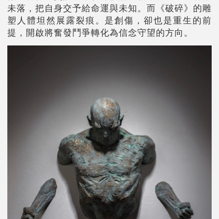
未落，把自身交予給命運與未知。而《破碎》的雕
塑人體坦然展露裂痕。是創傷，卻也是重生的前
提，開啟將奮發鬥爭轉化為信念守望的方向。