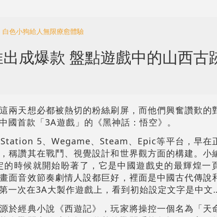
澳門 白色小狗給人無限療愈體驗
出成爆款 盤點遊戲中的山西古
這兩天想必都被熱切的粉絲刷屏，而他們興奮讚歎的
中國首款「3A遊戲」的《黑神話：悟空》。
yStation 5、Wegame、Steam、Epic等平台，
，稱讚其在戰鬥、視覺設計和世界觀方面的構建。小
剛定的時候就開始盼著了，它是中國遊戲史的最輝煌一
畫面音效節奏劇情人設都巨好，裡面是中國古代傳說
第一次在3A大製作遊戲上，看到初始設定文字是中文
源於經典小說《西遊記》，玩家將操控一個名為「天