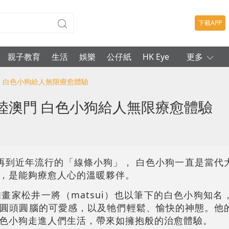
下載APP
親子教育
生活
娛樂
公仔紙
HK Eye
更多
澳門 白色小狗給人無限療愈體驗
登陸澳門 白色小狗給人無限療愈體驗
狗，再到近年流行的「線條小狗」， 白色小狗一直是當代
，是能夠療愈人心的溫暖夥伴。
畫家松井一將（matsui）也以筆下的白色小狗知名
圓頭圓腦的可愛感，以及牠們輕鬆、愉快的神態。他
色小狗走進人們生活，帶來如擁抱般的治愈體驗。