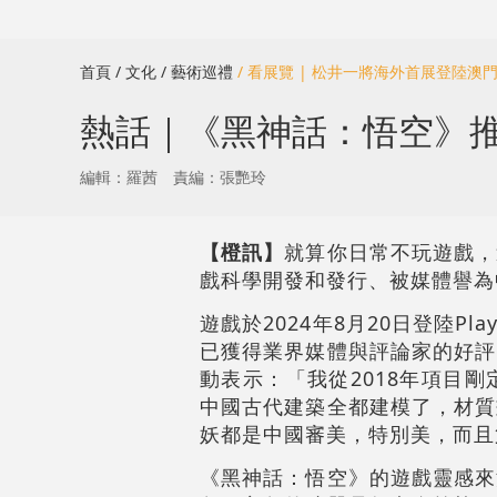
首頁
/ 文化
/ 藝術巡禮
/ 看展覽 | 松井一將海外首展登陸
熱話｜《黑神話：悟空》推
編輯：羅茜
責編：張艷玲
【橙訊】
就算你日常不玩遊戲，
戲科學開發和發行、被媒體譽為
遊戲於2024年8月20日登陸Pla
已獲得業界媒體與評論家的好評
動表示：「我從2018年項目
中國古代建築全都建模了，材質
妖都是中國審美，特別美，而且
《黑神話：悟空》的遊戲靈感來