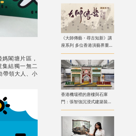
《大師傳藝・尋古知新》講
座系列 多位香港演藝界重量
級嘉賓登場
陸媽閣塘片區，
一號集結獨一無二
動帶領大人、小
香港機場裡的唐樓與石庫
門：張智強沉浸式建築裝置
重構港滬記憶