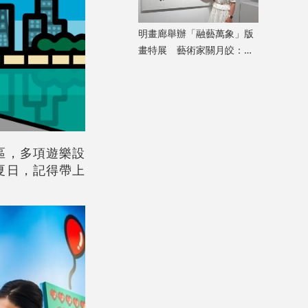
明畫廊舉辦「融藝萬象」版
畫特展 藝術家關月皎：從
小處着眼，先打動自己
區，多項遊樂設
夏日，記得帶上