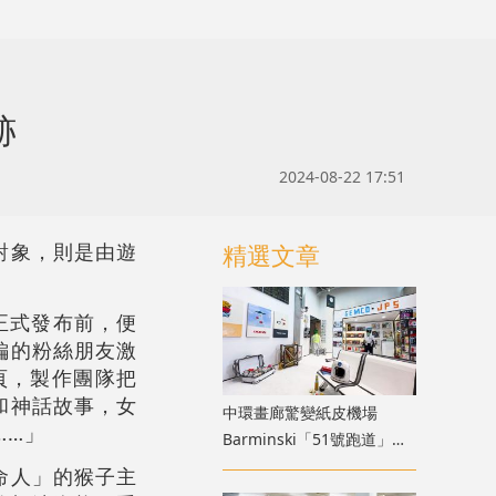
跡
2024-08-22 17:51
對象，則是由遊
精選文章
早在正式發布前，便
編的粉絲朋友激
頁，製作團隊把
和神話故事，女
中環畫廊驚變紙皮機場
……」
Barminski「51號跑道」用
紙箱建造星際航廈
命人」的猴子主