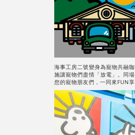
海事工房二號變身為寵物共融咖
施讓寵物們盡情「放電」。同場
您的寵物朋友們，一同來FUN