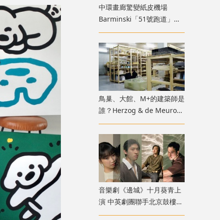
中環畫廊驚變紙皮機場
Barminski「51號跑道」用
紙箱建造星際航廈
鳥巢、大館、M+的建築師是
誰？Herzog & de Meuron
展覽9月M+揭開創作過程
音樂劇《邊城》十月葵青上
演 中英劇團聯手北京鼓樓西
戲劇 演繹湘西純美與遺憾