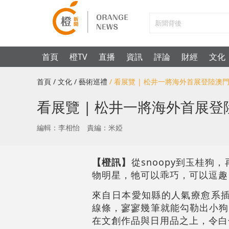
首頁
橙TV
直播
資訊
評論
財經
文化
首頁
/ 文化
/ 藝術巡禮
/ 看展覽 | 松井一將海外首展登陸
看展覽 | 松井一將海外首展
編輯：李相怡
責編：米婭
【橙訊】
從snoopy到玉桂
物明星，牠可以乖巧，可以逗趣
來自日本愛知縣的人氣療愈系插
線條，寥寥幾筆就能勾勒出小狗
在文創作品與日用品之上，令白