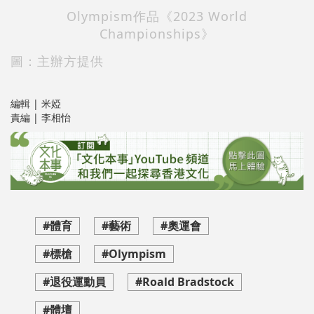
Olympism作品《2023 World
Championships》
圖：主辦方提供
編輯 | 米婭
責編 | 李相怡
#體育
#藝術
#奧運會
#標槍
#Olympism
#退役運動員
#Roald Bradstock
#體壇