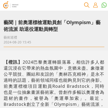
藝聞｜前奧運標槍運動員創「Olympism」藝
術流派 助退役運動員轉型
藝術巡禮
2024-08-20 15:45
【橙訊】
2024巴黎奧運轉眼落幕，相信許多人都
還沉浸在它帶來的熱血氛圍中，意猶未盡。象徵著
公平競技、團結和友誼的「奧林匹克精神」是永不
過時的話題，藝術領域同樣也能夠見到它的身影。
前奧運標槍項目運動員Roald Bradstock，同時
也是一位抽象畫派藝術家。曾創作多幅以奧運會為
題材的畫作，被譽為「奧運畢加索」。最近，
Bradstock創立了全新「Olympism」藝術流派，