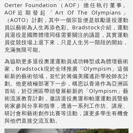
Oerter Foundation（AOF）擔任執行董事。
AOF近期發起「Art Of The Olympians」
（AOTO）計劃，其中一個宗旨便是鼓勵退役運動
員以藝術為人生再添色彩。Bradstock介紹，運動
員退役是國際體壇同樣需要關注的議題，其實運動
員從競技場上退下來，只是人生另一階段的開始，
充滿無限可能。
為協助更多退役奧運運動員成功轉型成為體壇藝術
家，Bradstock現於全球推廣「Olympism」這個
嶄新的藝術領域，並忙於籌備美國遙距學校師友計
劃。他更積極部署下一步，構思以香港作為亞洲區
首站，於亞洲區帶頭發展嶄新的「Olympism」藝
術流派教育計劃，邀請退役奧運和帕運運動員暨藝
術家參與分享和指導，透過一系列工作坊、講座、
研討會和藝術創作比賽等活動，讓更多學生有機會
與他們直接交流互動。