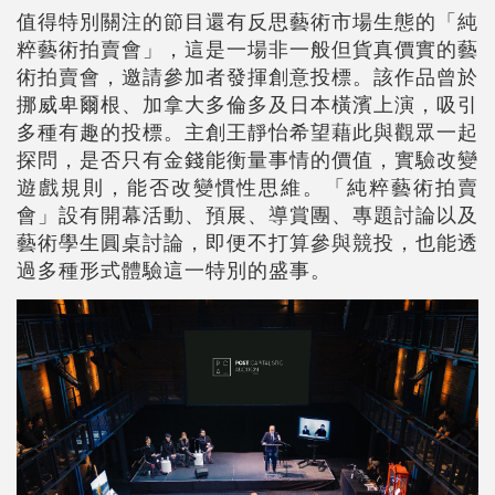
值得特別關注的節目還有反思藝術市場生態的「純
粹藝術拍賣會」，這是一場非一般但貨真價實的藝
術拍賣會，邀請參加者發揮創意投標。該作品曾於
挪威卑爾根、加拿大多倫多及日本橫濱上演，吸引
多種有趣的投標。主創王靜怡希望藉此與觀眾一起
探問，是否只有金錢能衡量事情的價值，實驗改變
遊戲規則，能否改變慣性思維。「純粹藝術拍賣
會」設有開幕活動、預展、導賞團、專題討論以及
藝術學生圓桌討論，即便不打算參與競投，也能透
過多種形式體驗這一特別的盛事。