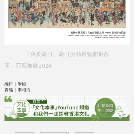
「我愛壽司」壽司流動博物館展品
圖：亞藝無疆2024
編輯 | 米婭
責編 | 李相怡