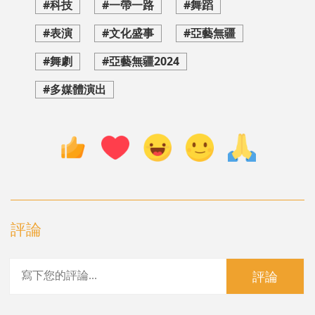
#科技
#一帶一路
#舞蹈
#表演
#文化盛事
#亞藝無疆
#舞劇
#亞藝無疆2024
#多媒體演出
評論
評論