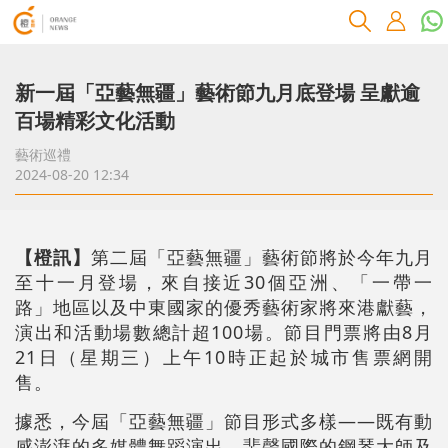
新一屆「亞藝無疆」藝術節九月底登場 呈獻逾
百場精彩文化活動
藝術巡禮
2024-08-20 12:34
【橙訊】
第二屆「亞藝無疆」藝術節將於今年九月
至十一月登場，來自接近30個亞洲、「一帶一
路」地區以及中東國家的優秀藝術家將來港獻藝，
演出和活動場數總計超100場。節目門票將由8月
21日（星期三）上午10時正起於城市售票網開
售。
據悉，今屆「亞藝無疆」節目形式多樣——既有動
感澎湃的多媒體舞蹈演出、蜚聲國際的鋼琴大師及