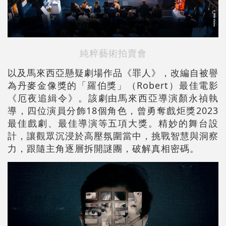
純粹藝術拍賣會
以及馬來西亞懸疑劇場作品《罪人》，改編自被譽
為丹麥金像獎的「羅伯獎」（Robert）最佳電影
《厄夜追緝令》。該劇由馬來西亞導演顏永禎執
導，四位演員分飾18個角色，曾勇奪戲炬獎2023
最佳戲劇、最佳導演等五項大獎。精妙的舞台設
計，讓觀眾沉浸於高壓氛圍當中，挑戰智慧與洞察
力，跟隨主角逐層拆開謎團，破解真相密碼。