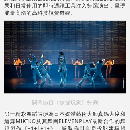
果和日常使用的即時通訊工具注入舞蹈演出，呈現
能量高漲的高科技視覺奇觀。
開幕節目《數據玩家》舞劇
另一精彩舞蹈表演為日本媒體藝術大師真鍋大度和
編舞MIKIKO及其舞團ELEVENPLAY最新合作的舞
蹈製作《+1+1+1+》。該製作以全息投影建構超