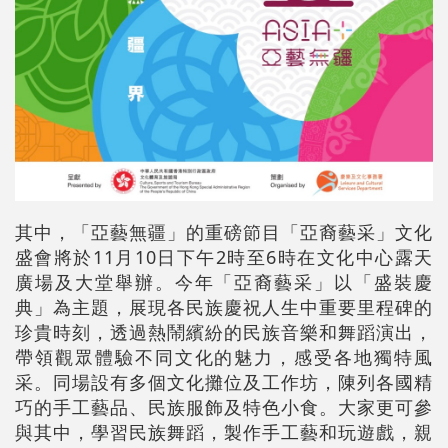
其中，「亞藝無疆」的重磅節目「亞裔藝采」文化
盛會將於11月10日下午2時至6時在文化中心露天
廣場及大堂舉辦。今年「亞裔藝采」以「盛裝慶
典」為主題，展現各民族慶祝人生中重要里程碑的
珍貴時刻，透過熱鬧繽紛的民族音樂和舞蹈演出，
帶領觀眾體驗不同文化的魅力，感受各地獨特風
采。同場設有多個文化攤位及工作坊，陳列各國精
巧的手工藝品、民族服飾及特色小食。大家更可參
與其中，學習民族舞蹈，製作手工藝和玩遊戲，親