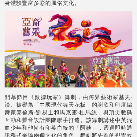
身體驗豐富多彩的風俗文化。
開幕節目《數據玩家》舞劇，由跨界藝術家基夫·
漢、被譽為「中國現代舞天花板」的謝欣和印度編
舞家泰倫斯·劉易士和馬克露·杜馬絲，與頂尖數碼
互動和聲音設計團隊聯手打造。該舞劇講述中英混
血少年和他擁有印英血統的「阿姨」，透過即時通
訊程式爭論兩個文化的角色。舞劇將先進的視覺效