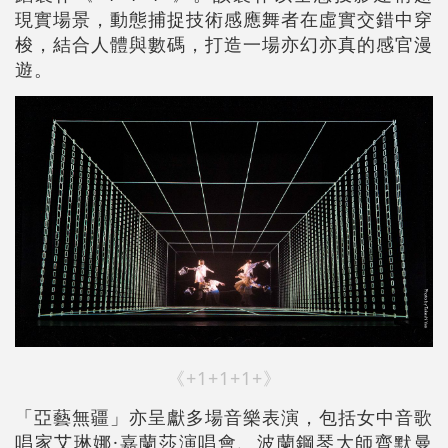
現實場景，動態捕捉技術感應舞者在虛實交錯中穿
梭，結合人體與數碼，打造一場亦幻亦真的感官漫
遊。
《+1+1+1+》
「亞藝無疆」亦呈獻多場音樂表演，包括女中音歌
唱家艾琳娜·嘉蘭莎演唱會、波蘭鋼琴大師齊默曼