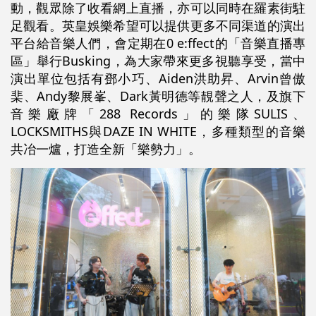
動，觀眾除了收看網上直播，亦可以同時在羅素街駐
足觀看。英皇娛樂希望可以提供更多不同渠道的演出
平台給音樂人們，會定期在0 e:ffect的「音樂直播專
區」舉行Busking，為大家帶來更多視聽享受，當中
演出單位包括有鄧小巧、Aiden洪助昇、Arvin曾傲
棐、Andy黎展峯、Dark黃明德等靚聲之人，及旗下
音樂廠牌「288 Records」的樂隊SULIS、
LOCKSMITHS與DAZE IN WHITE，多種類型的音樂
共冶一爐，打造全新「樂勢力」。