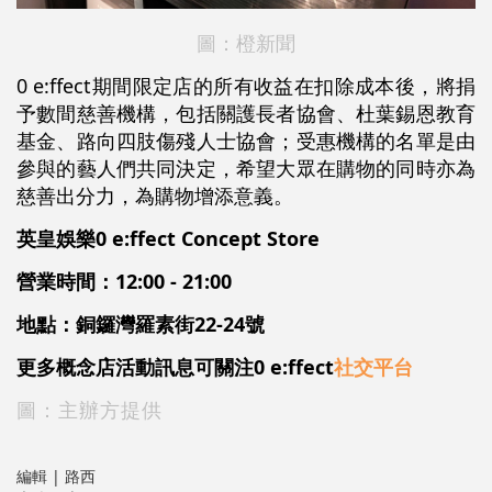
圖：橙新聞
0 e:ffect期間限定店的所有收益在扣除成本後，將捐
予數間慈善機構，包括關護長者協會、杜葉錫恩教育
基金、路向四肢傷殘人士協會；受惠機構的名單是由
參與的藝人們共同決定，希望大眾在購物的同時亦為
慈善出分力，為購物增添意義。
英皇娛樂0 e:ffect Concept Store
營業時間：12:00 - 21:00
地點：銅鑼灣羅素街22-24號
更多概念店活動訊息可關注
0 e:ffect
社交平台
圖：主辦方提供
編輯 | 路西