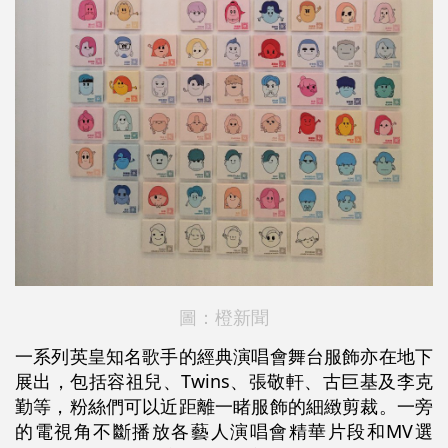
圖：橙新聞
一系列英皇知名歌手的經典演唱會舞台服飾亦在地下
展出，包括容祖兒、Twins、張敬軒、古巨基及李克
勤等，粉絲們可以近距離一睹服飾的細緻剪裁。一旁
的電視角不斷播放各藝人演唱會精華片段和MV選