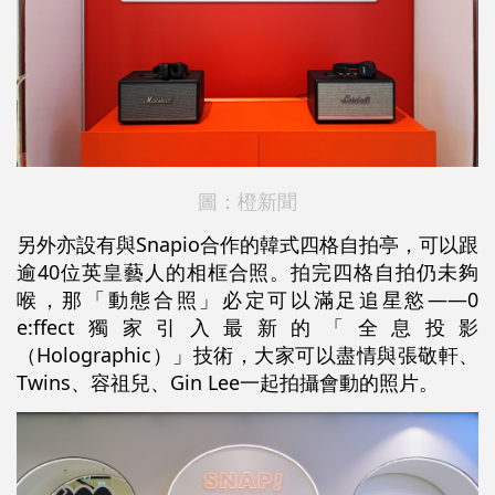
圖：橙新聞
另外亦設有與Snapio合作的韓式四格自拍亭，可以跟
逾40位英皇藝人的相框合照。拍完四格自拍仍未夠
喉，那「動態合照」必定可以滿足追星慾——0
e:ffect獨家引入最新的「全息投影
（Holographic）」技術，大家可以盡情與張敬軒、
Twins、容祖兒、Gin Lee一起拍攝會動的照片。