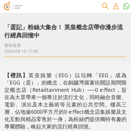
「蛋記」粉絲大集合！ 英皇概念店帶你漫步流
行經典回憶中
藝術巡禮
2024-08-19 17:48
【橙訊】
英皇娛樂（EEG）以玩轉「EEG」成為
「EGG（蛋）」的概念，在銅鑼灣羅素街開設期間限
定概念店（Retailtainment Hub）──0 e:ffect，旨
在為大眾帶來一個專注於流行文化，同時融合音樂、
電影、演出及本土藝術等元素的公共空間。樓高三
層，佔地逾6000平方尺的0 e:ffect概念店集娛樂及文
化互動與精品零售於一身，為粉絲們提供獨特有趣的
專屬體驗，喚起大家的流行經典回憶。