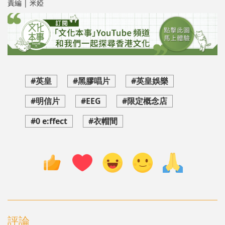
責編 | 米婭
#英皇
#黑膠唱片
#英皇娛樂
#明信片
#EEG
#限定概念店
#0 e:ffect
#衣帽間
評論