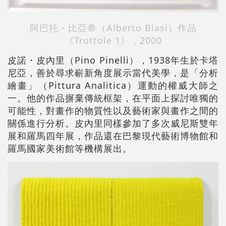
阿巴托・比亞希（Alberto Biasi）作品
《
Trottole 1》，2000
皮諾・皮內里（Pino Pinelli），1938年生於卡塔
尼亞，善於尋求嶄新角度展示當代美學，是「分析
繪畫」（Pittura Analitica）運動的權威大師之
一。他的作品摒棄傳統框架，在平面上探討唯獨的
可能性，對畫作的物質性以及藝術家與畫作之間的
關係進行分析。皮內里同樣參加了多次威尼斯雙年
展和羅馬四年展，作品還在巴黎現代藝術博物館和
羅馬國家美術館等機構展出。