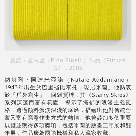
皮諾・皮內里（Pino Pinelli）
作品《Pittura
G》，2005
納塔列・阿達米亞諾（Natale Addamiano）
1943年出生於巴里省比泰托，現居米蘭。他熱衷
於「戶外寫生」，回歸質樸，其《Starry Skies》
系列深邃而富有氛圍，揭示了濃郁的浪漫主義風
格，透過顏料濃淡深淺的琢磨，描繪出他對傳統含
蓄又富有寫意作畫方式的熱情。他曾參加多個重要
展覽並獲得多項獎項，包括米蘭的版畫三年展和雙
年展，作品廣為國際機構和私人藏家收藏。