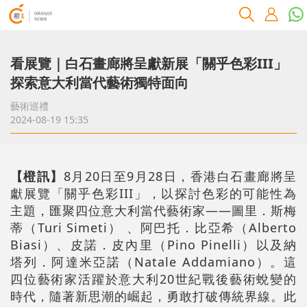
看展覽｜白石畫廊將呈獻新展「關乎色彩III」
探索意大利當代藝術獨特面向
藝術巡禮
2024-08-19 15:35
【橙訊】
8月20日至9月28日，香港白石畫廊將呈
獻展覽「關乎色彩III」，以探討色彩的可能性為
主題，匯聚四位意大利當代藝術家——圖里．斯梅
蒂（Turi Simeti） 、阿巴托．比亞希（Alberto
Biasi）、皮諾．皮內里（Pino Pinelli）以及納
塔列．阿達米亞諾（Natale Addamiano）。這
四位藝術家活躍於意大利20世紀戰後藝術蛻變的
時代，隨著新思潮的崛起，勇敢打破傳統界線。此