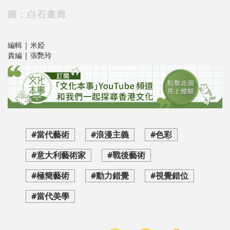
圖：白石畫廊
編輯 | 米婭
責編 | 張艷玲
#當代藝術
#浪漫主義
#色彩
#意大利藝術家
#戰後藝術
#極簡藝術
#動力錯覺
#視覺錯位
#當代美學