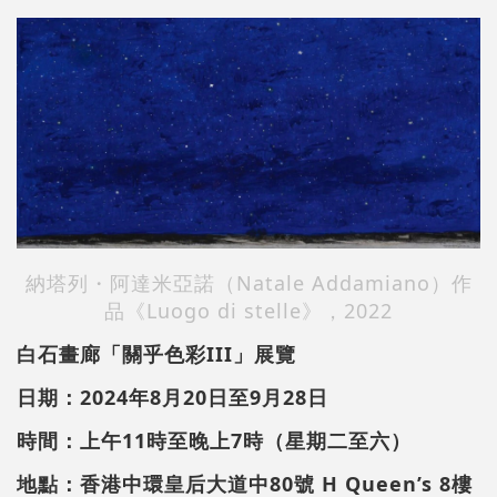
納塔列・阿達米亞諾（Natale Addamiano）作
品《Luogo di stelle》，2022
白石畫廊「關乎色彩III」展覽
日期：2024年8月20日至9月28日
時間：上午11時至晚上7時（星期二至六）
地點：香港中環皇后大道中80號 H Queen’s 8樓