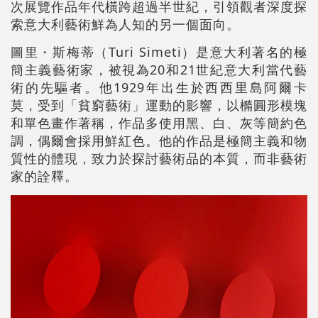
次展覽作品年代橫跨超過半世紀，引領觀者深度探
索意大利藝術鮮為人知的另一個面向。
圖里・斯梅蒂（Turi Simeti）是意大利著名的極
簡主義藝術家，被視為20和21世紀意大利當代藝
術的先驅者。他1929年出生於西西里島阿爾卡
莫，受到「貧窮藝術」運動的影響，以橢圓形模塊
和單色畫作著稱，作品多使用黑、白、灰等簡約色
調，偶爾會採用鮮紅色。他的作品是極簡主義和物
質性的體現，致力於探討藝術品的本質，而非藝術
家的詮釋。