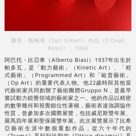
圖里・斯梅蒂（Turi Simeti）作品《
3 Ovali
Rossi》，1960
阿巴托・比亞希（Alberto Biasi）1937年出生於
帕多瓦，是「動力藝術」（Kinetic Art）、「程
式藝術」（Programmed Art）和「歐普藝術」
（Op Art）的重要代表人物。他22歲時與其他當
代藝術家共同創辦了藝術團體Gruppo N，是最早
嘗試動力錯覺領域的藝術家之一。他的作品以精密
的數學幾何和視覺錯位性著稱，藝術表達強調協作
性質，曾參加多次國際展覽，包括威尼斯雙年展、
羅馬四年展和聖保羅雙年展。此次展覽展示了比希
亞藝術生涯中數個重點作品，從六十年代的
《Trama》系列到近期的《Ottico-dinamici》系