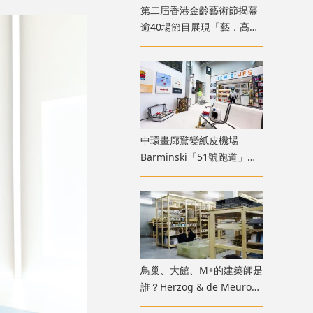
第二屆香港金齡藝術節揭幕
逾40場節目展現「藝．高齡
膽大」生命力
中環畫廊驚變紙皮機場
Barminski「51號跑道」用
紙箱建造星際航廈
鳥巢、大館、M+的建築師是
誰？Herzog & de Meuron
展覽9月M+揭開創作過程