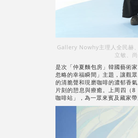
Gallery Nowhy主理人
立敏、尚
是次「仲夏麵包房」韓國藝術家
忽略的幸福瞬間」主題，讓觀眾
的清脆聲和現磨咖啡的濃郁香氣
片刻的憩息與療癒。上周四（8
咖啡站」，為一眾來賓及藏家帶