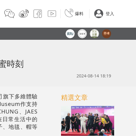
爆料
登入
蜜時刻
2024-08-14 18:19
司旗下多維體驗
精選文章
 Museum作支持
NG、JAES
藏在日常生活中的
扇子、地毯、帽等