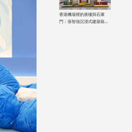
香港機場裡的唐樓與石庫
門：張智強沉浸式建築裝置
重構港滬記憶