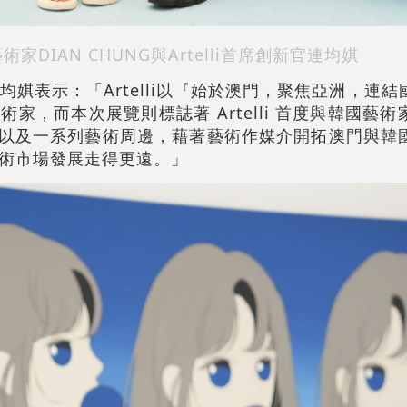
家DIAN CHUNG與Artelli首席創新官連均娸
官連均娸表示：「Artelli以『始於澳門，聚焦亞洲，連
家，而本次展覽則標誌著 Artelli 首度與韓國藝
主題以及一系列藝術周邊，藉著藝術作媒介開拓澳門與韓
術市場發展走得更遠。」