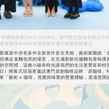
全民赫、韓國藝術家DIAN CHUNG、澳門航空股份有限公
晉集團及Artelli首席創新官連均娸參與開幕式
群展當中亦有多件全新原作首次亮相，藝術家圍繞「
彷彿走進麵包房的場景，在充滿新鮮出爐麵包香味撲
的空間裡，這種小確幸時光讓我們的生活更豐富和特
 日）開幕式現場更邀請澳門原創咖啡品牌「原咖啡」
來「藝術 x 咖啡」視覺與味蕾的雙重體驗，度過悠閒