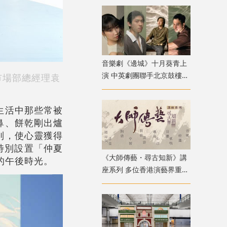
音樂劇《邊城》十月葵青上
演 中英劇團聯手北京鼓樓西
司市場部總經理袁
戲劇 演繹湘西純美與遺憾
生活中那些常被
鼻、餅乾剛出爐
別，使心靈獲得
特別設置「仲夏
《大師傳藝・尋古知新》講
的午後時光。
座系列 多位香港演藝界重量
級嘉賓登場