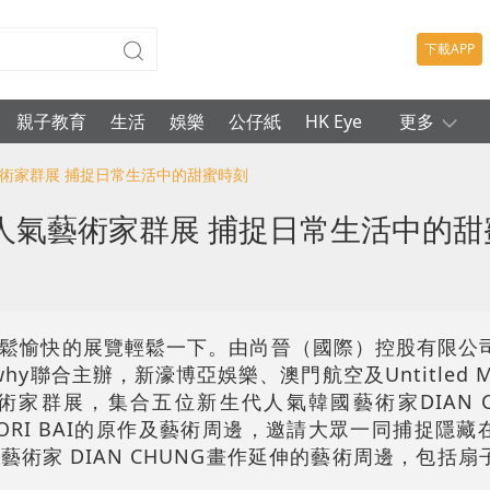
下載APP
親子教育
生活
娛樂
公仔紙
HK Eye
更多
藝術家群展 捕捉日常生活中的甜蜜時刻
人氣藝術家群展 捕捉日常生活中的甜
鬆愉快的展覽輕鬆一下。由尚晉（國際）控股有限公
y Nowhy聯合主辦，新濠博亞娛樂、澳門航空及Untitled
家群展，集合五位新生代人氣韓國藝術家DIAN CHU
E和WOORI BAI的原作及藝術周邊，邀請大眾一同捕捉隱
術家 DIAN CHUNG畫作延伸的藝術周邊，包括