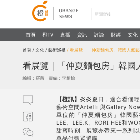
首頁
橙TV
直播
資訊
評論
財經
文化
首頁
/ 文化
/ 藝術巡禮
/ 看展覽｜「仲夏麵包房」韓國人氣
看展覽｜「仲夏麵包房」韓國
編輯：羅茜
責編：李相怡
【橙訊】
炎炎夏日，適合看個輕
藝術空間Artelli 與Galler
單位的「仲夏麵包房」韓國藝術
LEE、LEE.K、RORI HE
甜蜜時刻。展覽亦帶來一系列以藝
單品供觀眾選購。