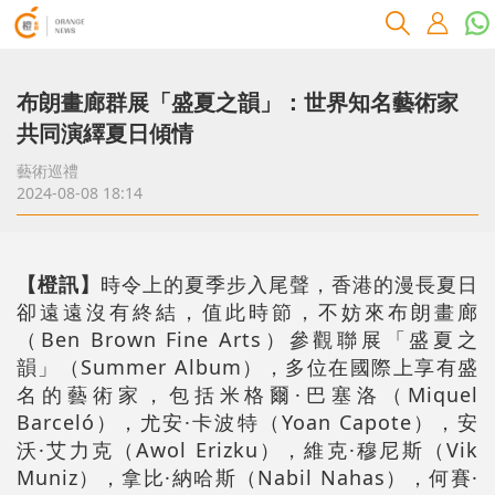
布朗畫廊群展「盛夏之韻」：世界知名藝術家
共同演繹夏日傾情
藝術巡禮
2024-08-08 18:14
【橙訊】
時令上的夏季步入尾聲，香港的漫長夏日
卻遠遠沒有終結，值此時節，不妨來布朗畫廊
（Ben Brown Fine Arts）參觀聯展「盛夏之
韻」（Summer Album），多位在國際上享有盛
名的藝術家，包括米格爾·巴塞洛（Miquel
Barceló），尤安·卡波特（Yoan Capote），安
沃·艾力克（Awol Erizku），維克·穆尼斯（Vik
Muniz），拿比·納哈斯（Nabil Nahas），何賽·