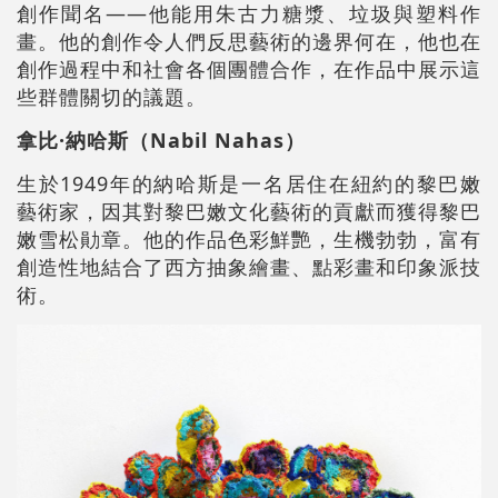
創作聞名——他能用朱古力糖漿、垃圾與塑料作
畫。他的創作令人們反思藝術的邊界何在，他也在
創作過程中和社會各個團體合作，在作品中展示這
些群體關切的議題。
拿比·納哈斯（Nabil Nahas）
生於1949年的納哈斯是一名居住在紐約的黎巴嫩
藝術家，因其對黎巴嫩文化藝術的貢獻而獲得黎巴
嫩雪松勛章。他的作品色彩鮮艷，生機勃勃，富有
創造性地結合了西方抽象繪畫、點彩畫和印象派技
術。