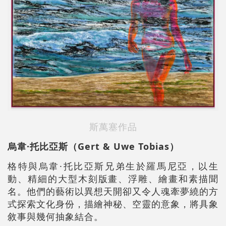
斯萬塞作品
烏韋·托比亞斯（Gert & Uwe Tobias）
格特與烏韋·托比亞斯兄弟生於羅馬尼亞，以生
動、精細的大型木刻版畫、浮雕、繪畫和素描聞
名。他們的藝術以異想天開卻又令人魂牽夢繞的方
式探索文化身份，描繪神秘、空靈的意象，將具象
敘事與幾何抽象結合。