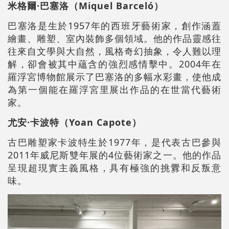
米格爾·巴塞洛（Miquel Barceló）
巴塞洛是生於1957年的西班牙藝術家，創作涵蓋
繪畫、雕塑、室內裝飾多個領域。他的作品靈感往
往來自文學與大自然，風格奇幻抽象，令人難以理
解，卻會被其中蘊含的強烈感情擊中。2004年在
羅浮宮博物館展示了巴塞洛的多幅水彩畫，使他成
為第一個能在羅浮宮里展出作品的在世當代藝術
家。
尤安·卡波特（Yoan Capote）
古巴雕塑家卡波特生於1977年，是代表古巴參與
2011年威尼斯雙年展的4位藝術家之一。他的作品
呈現超現實主義風格，具有極強的挑釁和反叛意
味。