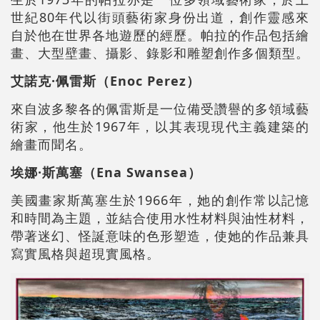
世紀80年代以街頭藝術家身份出道，創作靈感來
自於他在世界各地遊歷的經歷。帕拉的作品包括繪
畫、大型壁畫、攝影、錄影和雕塑創作多個類型。
艾諾克·佩雷斯（Enoc Perez）
來自波多黎各的佩雷斯是一位備受讚譽的多領域藝
術家，他生於1967年，以其表現現代主義建築的
繪畫而聞名。
埃娜·斯萬塞（Ena Swansea）
美國畫家斯萬塞生於1966年，她的創作常以記憶
和時間為主題，並結合使用水性材料與油性材料，
帶著迷幻、怪誕意味的色形塑造，使她的作品兼具
寫實風格與超現實風格。