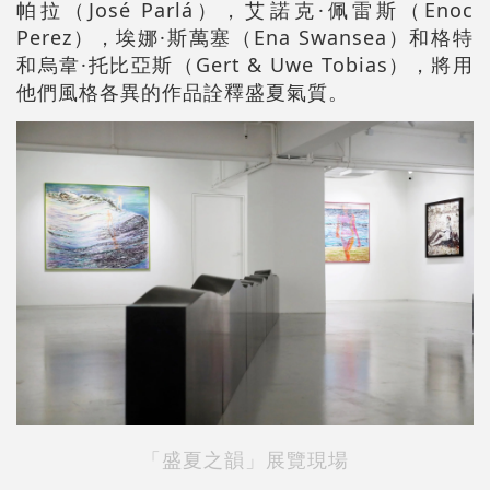
帕拉（José Parlá），艾諾克·佩雷斯（Enoc
Perez），埃娜·斯萬塞（Ena Swansea）和格特
和烏韋·托比亞斯（Gert & Uwe Tobias），將用
他們風格各異的作品詮釋盛夏氣質。
「盛夏之韻」展覽現場