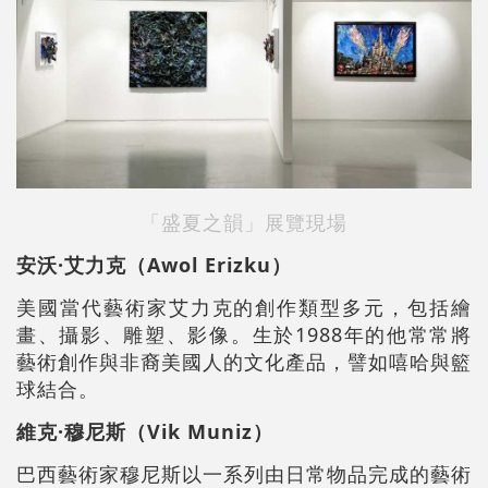
「盛夏之韻」展覽現場
安沃·艾力克（Awol Erizku）
美國當代藝術家艾力克的創作類型多元，包括繪
畫、攝影、雕塑、影像。生於1988年的他常常將
藝術創作與非裔美國人的文化產品，譬如嘻哈與籃
球結合。
維克·穆尼斯（Vik Muniz）
巴西藝術家穆尼斯以一系列由日常物品完成的藝術