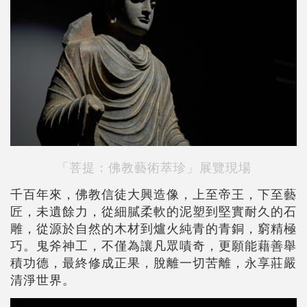
「菩提：佛教藝術萃珍」展覽現場
千百年來，佛教信徒大興造像，上至帝王，下至藝
匠，未遺餘力，從細膩柔軟的泥塑到堅實耐久的石
雕，從源於自然的木材到爐火純青的青銅，窮精極
巧。鬼斧神工，不僅為讓凡眾嘖奇，更願能藉善舉
積功德，最終修成正果，脫離一切苦離，永享莊嚴
清淨世界。