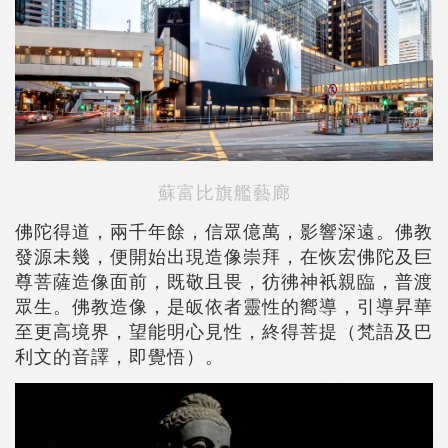
蘇富比旗艦藝廊
佛陀得道，兩千年餘，信眾億萬，影響深遠。佛教
發源未幾，便開始出現造像崇拜，在恢宏佛陀及巨
尊菩薩造像面前，既敬且畏，彷彿神衹親臨，普渡
眾生。佛教造像，是皈依者靈性的嚮導，引導昇華
至更高境界，望能明心見性，終得菩提（梵語及巴
利文的音譯，即覺悟）。