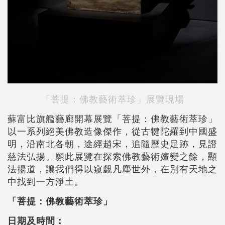
「菩提：佛教藝術萃珍」展覽現場
蘇富比旗艦藝廊開幕展覽「菩提：佛教藝術萃珍」
以一系列絕美佛教造像傑作，從古犍陀羅到中國盛
明，沿南北各朝，途經趙宋，追隨歷史足跡，見證
慈法弘揚。願此展覽在探索佛教藝術嬗變之餘，顯
法揚道，讓我們得以窺覷凡塵世外，在別有天地之
中找到一方淨土。
「菩提：佛教藝術萃珍」
日期及時間：