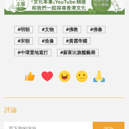
#明朝
#文物
#佛教
#佛像
#宋朝
#造像
#貴霜帝國
#中環置地遮打
#蘇富比旗艦藝廊
評論
評論