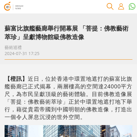
蘇富比旗艦藝廊舉行開幕展 「菩提：佛教藝術
萃珍」呈獻博物館級佛教造像
藝術巡禮
2024-07-31 17:25
【橙訊】
近日，位於香港中環置地遮打的蘇富比旗
艦藝廊已正式揭幕，兩層樓高的空間達24000平方
尺，為市民呈獻頂級的藝術體驗。目前佛教造像展
「菩提：佛教藝術萃珍」正於中環置地遮打地下舉
行，藉從貴霜帝國到中國明朝的佛教造像，打造出
一個令人屏息沉浸的世外空間。