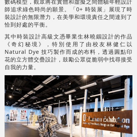
數碼模型，觀眾將在實體和虛擬之間體驗年輕設計
師追求綠色時尚的願景。「0+ 時裝展」展現了時
裝設計的無限潛力，在美學和環境責任之間達到了
恰到好處的平衡。
其中時裝設計高級文憑畢業生林曉銦設計的作品
《奇幻秘境》，特別使用了由校友林健仁以
Natural Dye 技巧製作而成的布料，透過圓點印
花的立方體交疊設計，鼓勵公眾從脆弱中找尋接受
自我的力量。