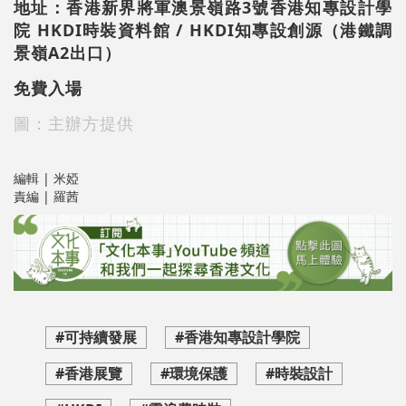
地址：香港新界將軍澳景嶺路3號香港知專設計學
院 HKDI時裝資料館 / HKDI知專設創源（港鐵調
景嶺A2出口）
免費入場
圖：主辦方提供
編輯 | 米婭
責編 | 羅茜
#可持續發展
#香港知專設計學院
#香港展覽
#環境保護
#時裝設計