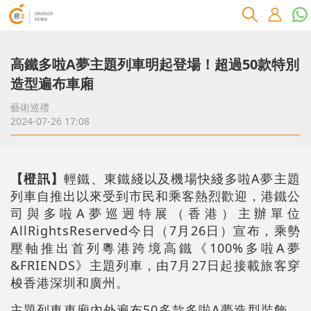
高鐵多啦A夢主題列車明起登場！超過50款特別
造型遍布車廂
藝術巡禮
2024-07-26 17:08
【橙訊】
輕鐵、東鐵綫以及機場快綫多啦A夢主題
列車自推出以來受到市民和乘客熱烈歡迎，港鐵公
司與多啦A夢巡迥特展（香港）主辦單位
AllRightsReserved今日（7月26日）宣布，乘勢
壓軸推出首列粵港跨境高鐵《100%多啦A夢
&FRIENDS》主題列車，由7月27日起接載旅客穿
梭香港深圳和廣州。
主題列車車廂內外遍布50多款多啦A夢造型裝飾，