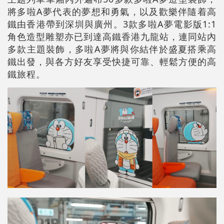
將多啦A夢代表的夢想和勇氣，以及歡樂伴隨着高
鐵由香港帶到深圳與廣州。3款多啦A夢電影版1:1
角色造型雕塑亦已到達高鐵香港九龍站，連同站內
多款主題裝飾，多啦A夢將與你結伴於盛夏搭乘高
鐵出發，與各方好友享受快捷可靠、輕鬆方便的高
鐵旅程。