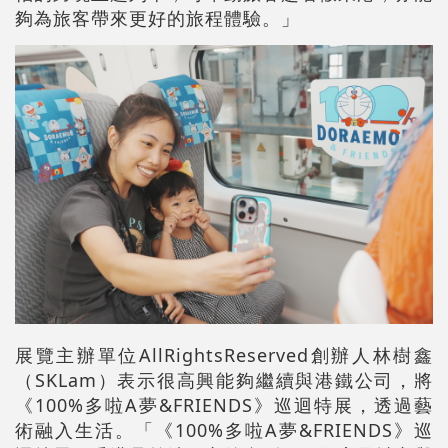
夠為旅客帶來更好的旅程體驗。」
展覽主辦單位AllRightsReserved創辦人林樹鑫
（SKLam）表示很高興能夠繼續與港鐵公司，將
《100%多啦A夢&FRIENDS》巡迴特展，透過藝
術融入生活。「《100%多啦A夢&FRIENDS》巡