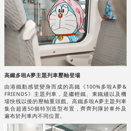
高鐵多啦A夢主題列車壓軸登場
由港鐵動感號變身而成的高鐵《100%多啦A夢&
FRIENDS》主題列車，是繼輕鐵、東鐵綫以及機
場快线以後的壓軸重頭戲。高鐵多啦A夢主題列車
集合超過50個特別造型
布
置，齊齊列隊於車外及
遍
布
於列車內不同位置。