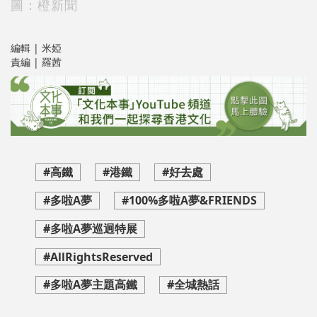
圖：橙新聞
編輯 | 米婭
責編 | 羅茜
#高鐵
#港鐵
#好去處
#多啦A夢
#100%多啦A夢&FRIENDS
#多啦A夢巡迥特展
#AllRightsReserved
#多啦A夢主題高鐵
#全城熱話