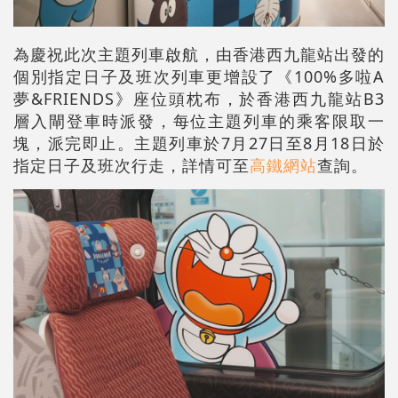
為慶祝此次主題列車啟航，由香港西九龍站出發的
個別指定日子及班次列車更增設了《100%多啦A
夢&FRIENDS》座位頭枕布，於香港西九龍站B3
層入閘登車時派發，每位主題列車的乘客限取一
塊，派完即止。主題列車於7月27日至8月18日於
指定日子及班次行走，詳情可至
高鐵網站
查詢。