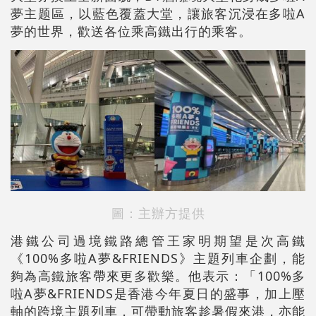
夢主题區，以藍色覆蓋大堂，讓旅客沉浸在多啦A
夢的世界，歡送各位乘高鐵出行的乘客。
圖：主辦方提供
港鐵公司過境鐵路總管王家明期望是次高鐵
《100%多啦A夢&FRIENDS》主題列車企劃，能
夠為高鐵旅客帶來更多歡樂。他表示：「100%多
啦A夢&FRIENDS是香港今年夏日的盛事，加上壓
軸的跨境主題列車，可帶動旅客趁暑假來港，亦能