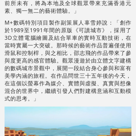
前所未有，將為本地及全球觀眾帶來充滿香港元
素、獨一無二的藝術體驗。」
M+數碼特別項目製作副策展人辜雪婷說：「創作
於1989至1991年間的原版《可讀城市》，採用了
3D立體電腦繪圖及結合單車的實時互動技術，在
當時實屬一大突破。那時候的藝術作品普遍僅使用
滑鼠和控制桿，與之相比，邵志飛的作品帶來了參
與度更高的感官體驗。觀眾漫遊於由立體文字建構
的數碼城市景觀中，展開一段結合身心參與和富有
美學內涵的旅程。在作品問世三十五年後的今天，
在這個以螢幕作為媒介、實體與虛擬、真實與想像
混合的世界中，繼續引發人們對建構意涵和互動模
式的思考。」