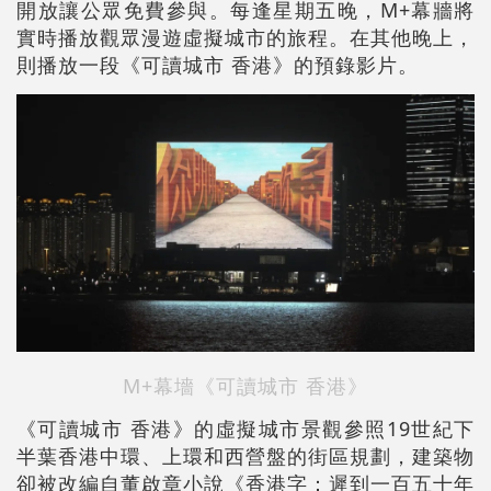
開放讓公眾免費參與。每逢星期五晚，M+幕牆將
實時播放觀眾漫遊虛擬城市的旅程。在其他晚上，
則播放一段《可讀城市 香港》的預錄影片。
M+幕墻《可讀城市 香港》
《可讀城市 香港》的虛擬城市景觀參照19世紀下
半葉香港中環、上環和西營盤的街區規劃，建築物
卻被改編自董啟章小說《香港字：遲到一百五十年