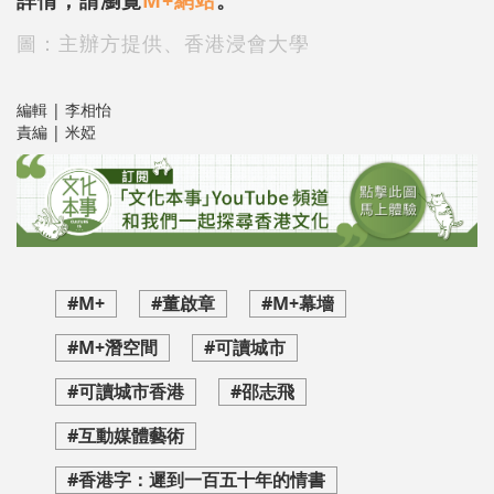
詳情，請瀏覽
M+網站
。
圖：主辦方提供、香港浸會大學
編輯 | 李相怡
責編 | 米婭
#M+
#董啟章
#M+幕墻
#M+潛空間
#可讀城市
#可讀城市香港
#邵志飛
#互動媒體藝術
#香港字：遲到一百五十年的情書