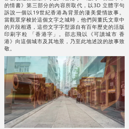
的情書》第三部分的內容所取代，以3D 立體字句
訴說一個以19世紀香港為背景的淒美愛情故事。
當觀眾穿梭於這個文字之城時，他們與董氏文章中
的片段相遇，這些文字字型源自有百年歷史的活版
印刷字粒 「香港字」。邵志飛以《可讀城市 香
港》向這個城市及其地景，乃至此地述說的故事致
敬。