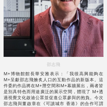
邵志飛
M+博物館館長華安雅表示：「我很高興能夠在
M+呈獻邵志飛膾炙人口的互動作品的新版本。這
件委約作品將在M+潛空間和M+幕牆展出，兩者皆
是別具特色而用途廣泛的展示空間，體現了 M+透
過視覺文化啟迪公眾並促進公眾參與的抱負。今次
邵志飛與董啟章在《可讀城市 香港》的合作可謂