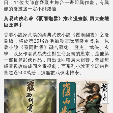
日，11位大師會齊聚主舞台一齊即興作畫，有興
趣的漫畫迷一定不能錯過。
黃易武俠名著《覆雨翻雲》推出漫畫版
兩大畫壇
巨匠聯手
香港小說家黃易的經典武俠小說《覆雨翻雲》之漫
畫版，將於第25屆香港動漫電玩節隆重登場。原
著小說《覆雨翻雲》融合藝術、歷史、武俠、玄
學，以及作者黃易先生對生命意義的思索，是他第
一部長篇武俠作品，甫出版即獲廣大迴響，曾被無
綫電視改編成同名電視劇，而系列小說更全球銷售
量超過500萬册，獲無數武俠迷推崇。