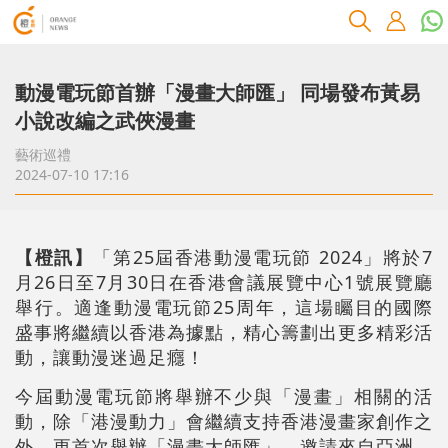
動漫電玩節首辦「漫畫大師匯」 同場發布黃易
小說改編之武俠漫畫
藝術巡禮
2024-07-10 17:16
【橙訊】
「第25屆香港動漫電玩節 2024」將於7
月26日至7月30日在香港會議展覽中心1號展覽廳
舉行。適逢動漫電玩節25周年，這場矚目的國際
盛事將繼續以香港為據點，精心籌劃出更多精彩活
動，讓動漫迷過足癮！
今屆動漫電玩節將舉辦不少與「漫畫」相關的活
動，除「港漫動力」會繼續支持香港漫畫家創作之
外，更首次舉辦「漫畫大師匯」，邀請來自亞洲、