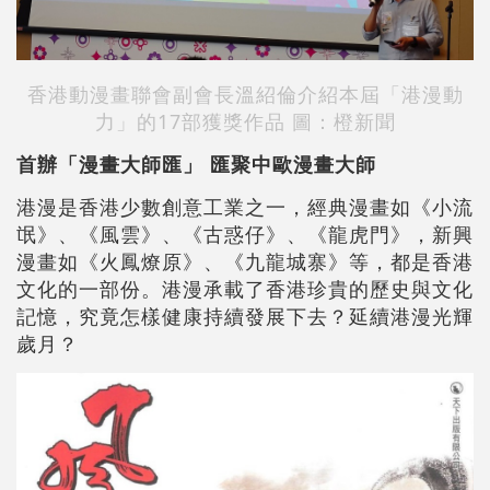
香港動漫畫聯會副會長溫紹倫介紹本屆
「港漫動
力」的17部獲獎作品 圖：橙新聞
首辦「漫畫大師匯」
匯聚中歐漫畫大師
港漫是香港少數創意工業之一，經典漫畫如《小流
氓》、《風雲》、《古惑仔》、《龍虎門》，新興
漫畫如《火鳳燎原》、《九龍城寨》等，都是香港
文化的一部份。港漫承載了香港珍貴的歷史與文化
記憶，究竟怎樣健康持續發展下去？延續港漫光輝
歲月？