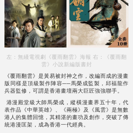
左：無綫電視劇《覆雨翻雲》海報 右：《覆雨翻
雲》小說新編版書封
《覆雨翻雲》是黃易被封神之作，改編而成的漫畫
版同樣是頂級製作陣容──馬榮成監製，邱福龍作
兵器監修，可謂是香港畫壇兩大巨匠強強聯手。
港漫殿堂級大師馬榮成，縱橫漫畫界五十年，代
表作品《中華英雄》、《兩極》及《風雲》是無數
港人的集體回憶，其精湛的畫功及創作，突破了傳
統港漫匡架，成為香港一代經典。