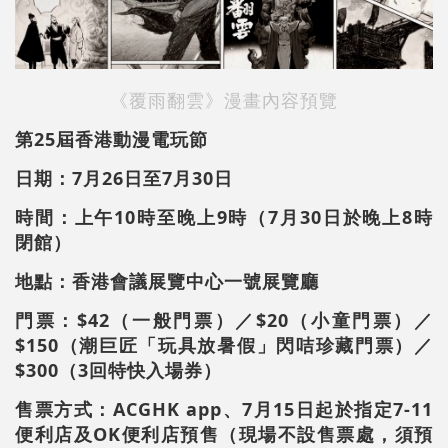
《覆雨翻雲》
漫畫內容預覽
第25屆香港動漫電玩節
日期：7月26日至7月30日
時間：上午10時至晚上9時（7月30日於晚上8時
閉館）
地點：香港會議展覽中心一號展覽廳
門票：$42（一般門票）／$20（小童門票）／
$150（潮巨匠「玩具放暑假」閃咭珍藏門票）／
$300（3回特快入場券）
售票方式：ACGHK app、7月15日起於指定7-11
便利店及OK便利店預售（現場不設售票處，須預