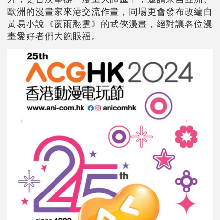
歐洲的漫畫家來港交流作畫，同場更會發布改編自
黃易小說《覆雨翻雲》的武俠漫畫，絕對讓各位漫
畫愛好者們大飽眼福。