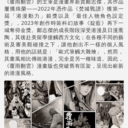
《覆雨翻雲》的主筆是漫畫界新貴鄺志傑，其作品
屢獲殊榮——2022年憑作品《焚城戰譜》獲第一
屆「港漫動力」銀獎以及「最佳人物角色設定
獎」，2023年創作時裝科幻故事《靛藍》再下一
城奪得金獎。鄺志傑的成長階段深受港漫及日漫熏
陶，其後赴美留學接觸西方文化；在各種不同的藝
術及審美觀碰撞之下，讓他創出不一樣的個人風
格，用他的話就是：「歐式筆觸大雜燴」，然而，
其畫風相比傳統港漫，完全是另一種味道。因此，
《覆雨翻雲》漫畫版也突破舊有匡架，呈現出嶄新
的港漫風格。