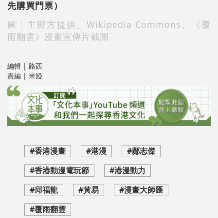
先購買門票）
圖：主辦方提供、Wikipedia Commons、《覆
雨翻雲》漫畫宣傳片截圖
編輯 | 路西
責編 | 米婭
#香港漫畫
#港漫
#鄺志傑
#香港動漫電玩節
#港漫動力
#邱福龍
#黃易
#漫畫大師匯
#覆雨翻雲