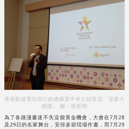
香港動漫電玩節行政總裁梁中本介紹
首屆「漫畫大
師匯」 圖：橙新聞
為了各路漫畫迷不失這個黃金機會，大會在7月28
及29日的名家舞台，安排多節現場作畫，而7月29