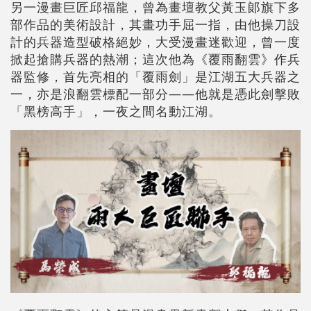
另一漫畫巨匠邱福龍，曾為畫壇教父黃玉郞旗下多
部作品的美術設計，其畫功手屈一指，由他操刀設
計的兵器造型破格絕妙，大受漫畫迷歡迎，曾一度
掀起搶購兵器的熱潮；這次他為《覆雨翻雲》作兵
器監修，首先亮相的「覆雨劍」是江湖五大兵器之
一，亦是浪翻雲標配一部分——他就是憑此劍擊敗
「黑榜高手」，一夜之間名動江湖。