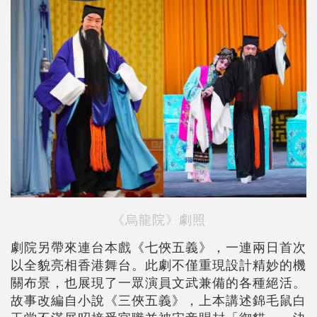
《烏龍院》劇照
劇院另帶來連台本戲《七俠五義》，一連兩日首次
以全貌亮相香港舞台。此劇不僅重現設計精妙的機
關布景，也展現了一眾演員文武兼備的各種絕活。
故事改編自小說《三俠五義》，上本講述錦毛鼠白