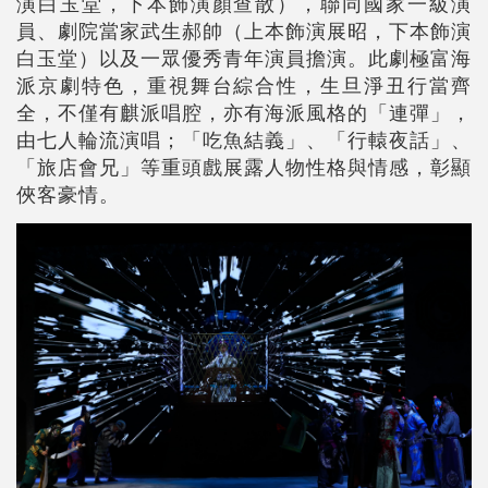
演白玉堂，下本飾演顏查散），聯同國家一級演
員、劇院當家武生郝帥（上本飾演展昭，下本飾演
白玉堂）以及一眾優秀青年演員擔演。此劇極富海
派京劇特色，重視舞台綜合性，生旦淨丑行當齊
全，不僅有麒派唱腔，亦有海派風格的「連彈」，
由七人輪流演唱；「吃魚結義」、「行轅夜話」、
「旅店會兄」等重頭戲展露人物性格與情感，彰顯
俠客豪情。