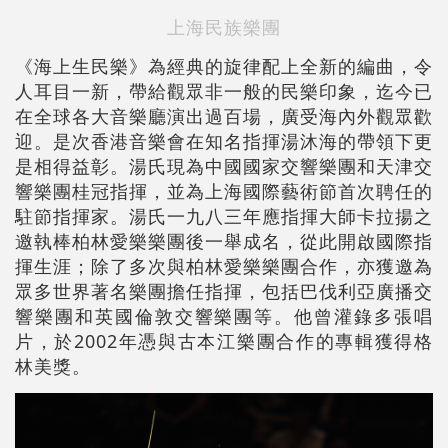
上海民族樂團
《海上生民樂》為經典的旋律配上全新的編曲，令
人耳目一新，帶給觀眾非一般的民樂印象，迄今已
在全球各大音樂廳演出過百場，廣受海內外觀眾歡
迎。是次香港音樂會在知名指揮湯沐海的帶領下更
是相得益彰。湯氏現為中國國家交響樂團和天津交
響樂團桂冠指揮，並為上海國際藝術節首次聘任的
駐節指揮家。湯氏一九八三年應指揮大師卡拉揚之
邀執棒柏林愛樂樂團後一舉成名，從此開啟國際指
揮生涯；除了多次與柏林愛樂樂團合作，亦獲邀為
眾多世界著名樂團擔任指揮，包括巴伐利亞廣播交
響樂團和英國倫敦交響樂團等。他曾灌錄多張唱
片，於2002年憑與古本江樂團合作的專輯獲得格
林美獎。