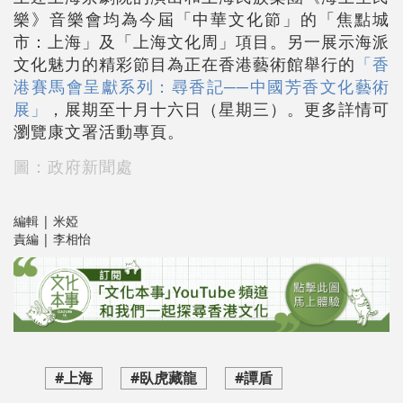
樂》音樂會均為今屆「中華文化節」的「焦點城
市：上海」及「上海文化周」項目。另一展示海派
文化魅力的精彩節目為正在香港藝術館舉行的
「香
港賽馬會呈獻系列：尋香記──中國芳香文化藝術
展」
，展期至十月十六日（星期三）。更多詳情可
瀏覽康文署活動專頁。
圖：政府新聞處
編輯 | 米婭
責編 | 李相怡
#上海
#臥虎藏龍
#譚盾