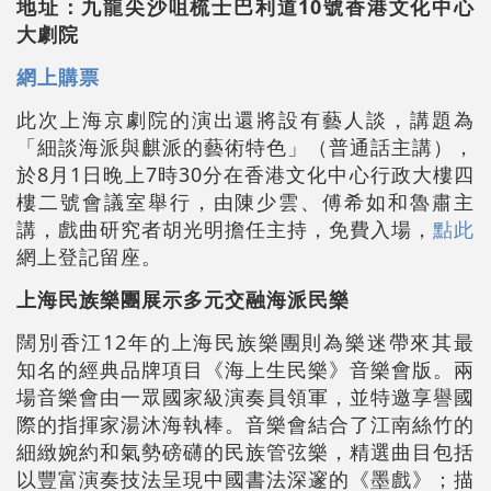
地址：九龍尖沙咀梳士巴利道10號香港文化中心
大劇院
網上購票
此次上海京劇院的演出還將設有藝人談，講題為
「細談海派與麒派的藝術特色」（普通話主講），
於8月1日晚上7時30分在香港文化中心行政大樓四
樓二號會議室舉行，由陳少雲、傅希如和魯肅主
講，戲曲研究者胡光明擔任主持，免費入場，
點此
網上登記留座。
上海民族樂團展示多元交融海派民樂
闊別香江12年的上海民族樂團則為樂迷帶來其最
知名的經典品牌項目《海上生民樂》音樂會版。兩
場音樂會由一眾國家級演奏員領軍，並特邀享譽國
際的指揮家湯沐海執棒。音樂會結合了江南絲竹的
細緻婉約和氣勢磅礴的民族管弦樂，精選曲目包括
以豐富演奏技法呈現中國書法深邃的《墨戲》；描