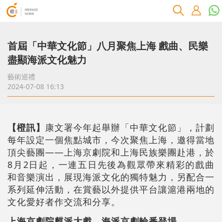
首屆「中華文化節」八月聚焦上海 戲曲、民樂
盡顯海派文化魅力
藝術巡禮
2024-07-08 16:13
【橙訊】
康文署今年起舉辦「中華文化節」，計劃
每年設定一個焦點城市，今次聚焦上海，邀得當地
頂尖藝團——上海京劇院和上海民族樂團赴港，於
8月2日起，一連五日先後為觀眾帶來精彩的戲曲
和音樂演出，展現海派文化的獨特魅力，另配合一
系列延伸活動，在賞藝以外提供平台讓滬港兩地的
文化愛好者作交流和分享。
上海京劇院麒派大戲、海派京劇輪番登場