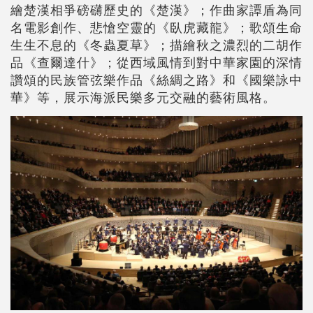
繪楚漢相爭磅礴歷史的《楚漢》；作曲家譚盾為同
名電影創作、悲愴空靈的《臥虎藏龍》；歌頌生命
生生不息的《冬蟲夏草》；描繪秋之濃烈的二胡作
品《查爾達什》；從西域風情到對中華家園的深情
讚頌的民族管弦樂作品《絲綢之路》和《國樂詠中
華》等，展示海派民樂多元交融的藝術風格。