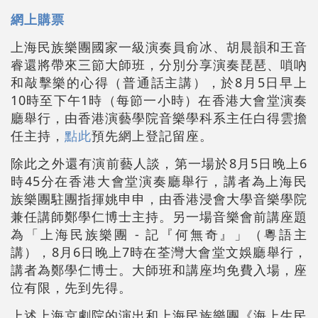
網上購票
上海民族樂團國家一級演奏員俞冰、胡晨韻和王音
睿還將帶來三節大師班，分別分享演奏琵琶、嗩吶
和敲擊樂的心得（普通話主講），於8月5日早上
10時至下午1時（每節一小時）在香港大會堂演奏
廳舉行，由香港演藝學院音樂學科系主任白得雲擔
任主持，
點此
預先網上登記留座。
除此之外還有演前藝人談，第一場於8月5日晚上6
時45分在香港大會堂演奏廳舉行，講者為上海民
族樂團駐團指揮姚申申，由香港浸會大學音樂學院
兼任講師鄭學仁博士主持。另一場音樂會前講座題
為「上海民族樂團 - 記『何無奇』」（粵語主
講），8月6日晚上7時在荃灣大會堂文娛廳舉行，
講者為鄭學仁博士。大師班和講座均免費入場，座
位有限，先到先得。
上述上海京劇院的演出和上海民族樂團《海上生民