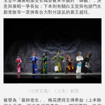
玉堂不滿展昭接受官職並被宋帝賜封「御貓」，決
意與展昭一爭長短；下本則有關白玉堂與包拯門生
顏查散等一眾俠客合力對付謀反的襄王趙珏。
《七俠五義》（上本）劇照
被譽為「最帥老生」、梅花奬得主傅希如（上本飾