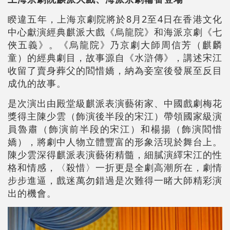
睽違五年，上海京劇院將於8月2至4日在香港文化
中心獻演經典麒派大戲《烏龍院》和海派京劇《七
俠五義》。《烏龍院》乃京劇大師周信芳（麒麟
童）的經典劇目，故事源自《水滸傳》，講述宋江
收留了賣身葬父的閻惜嬌，納為妾室後發展至反目
成仇的故事。
是次演出由殿堂級麒派表演藝術家、中國戲劇梅花
獎得主陳少雲（飾演後半段的宋江）帶領國家級演
員魯肅（飾演前半段的宋江）和楊揚（飾演閻惜
嬌），將劇中人物立體豐富的形象活現於舞台上。
陳少雲深得麒派表演藝術精髓，細膩演繹宋江的性
格和情感，〈殺惜〉一折更是全劇高潮所在，劇情
步步進逼，戲迷萬勿錯過是次難得一睹大師精彩演
出的機會。